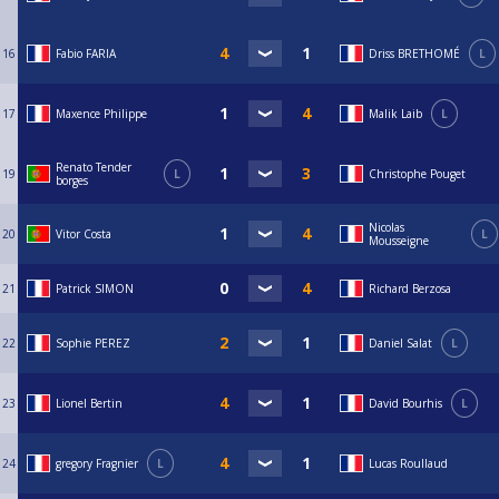
16
Fabio FARIA
Driss BRETHOMÉ
L
17
Maxence Philippe
Malik Laib
L
Renato Tender
19
L
Christophe Pouget
borges
Nicolas
20
Vitor Costa
L
Mousseigne
21
Patrick SIMON
Richard Berzosa
22
Sophie PEREZ
Daniel Salat
L
23
Lionel Bertin
David Bourhis
L
24
gregory Fragnier
L
Lucas Roullaud