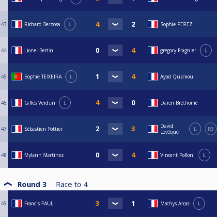
43
Richard Berzosa
L
Sophie PEREZ
44
Lionel Bertin
gregory Fragnier
L
45
Sophie TEIXEIRA
L
Ayad Quzmou
46
Gilles Verdun
L
Daren Brethomé
David
47
Sébastien Pottier
L
R3
Lévêque
48
Mylann Martinez
Vincent Polloni
L
Round 3
Race to
4
49
Francis PAUL
Mathys Arcas
L