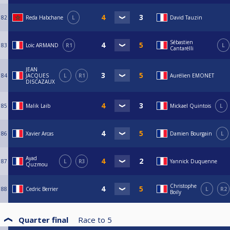
82
Reda Habchane
L
David Tauzin
Sébastien
83
Loïc ARMAND
R1
L
Cantarélli
JEAN
84
JACQUES
L
R1
Aurélien EMONET
DISCAZAUX
85
Malik Laib
Mickael Quintois
L
86
Xavier Arcas
Damien Bourgain
L
Ayad
87
L
R3
Yannick Duquenne
Quzmou
Christophe
88
Cedric Berrier
L
R2
Boily
Quarter final
Race to
5