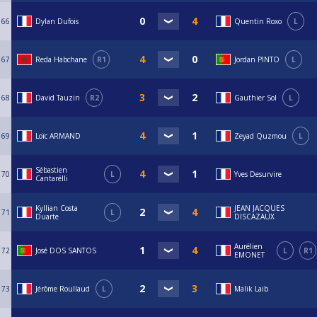
66
Dylan Dufois
Quentin Roxo
L
67
Reda Habchane
R1
Jordan PINTO
L
68
David Tauzin
R2
Gauthier Sol
L
69
Loïc ARMAND
Zeyad Quzmou
L
Sébastien
70
L
Yves Desurvire
Cantarélli
Kyllian Costa
JEAN JACQUES
71
L
Duarte
DISCAZAUX
Aurélien
72
José DOS SANTOS
L
R1
EMONET
73
Jérôme Roullaud
L
Malik Laib