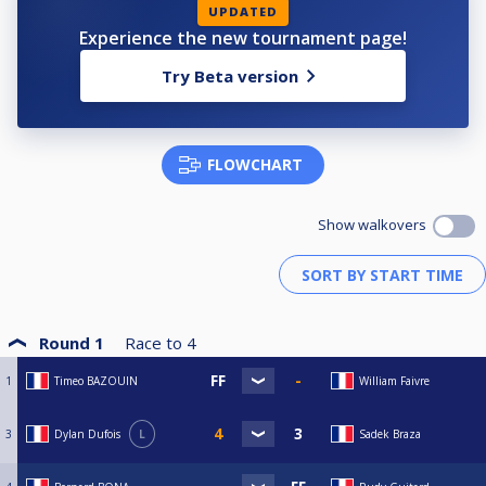
UPDATED
Experience the new tournament page!
Try Beta version
FLOWCHART
Show walkovers
Round 1
Race to
4
1
Timeo BAZOUIN
William Faivre
3
Dylan Dufois
L
Sadek Braza