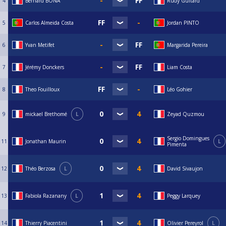
4
Bernard BONA
Rudy Guitard
5
Carlos Almeida Costa
Jordan PINTO
6
Yvan Metifet
Margarida Pereira
7
Jérémy Donckers
Liam Costa
8
Theo Fouilloux
Léo Gohier
9
mickael Brethomé
L
Zeyad Quzmou
Sergio Domingues
11
Jonathan Maurin
L
Pimenta
12
Théo Berzosa
L
David Sivaujon
13
Fabiola Razanany
L
Peggy Larquey
14
Thierry Piacentini
Olivier Pereyrol
L