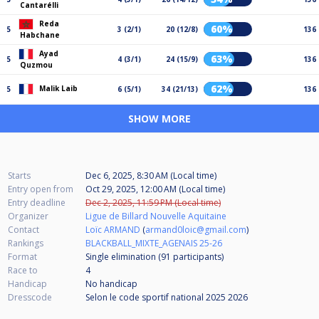
Cantarélli
Reda
60%
5
3 (2/1)
20 (12/8)
136
Habchane
Ayad
63%
5
4 (3/1)
24 (15/9)
136
Quzmou
62%
Malik Laib
5
6 (5/1)
34 (21/13)
136
SHOW MORE
Starts
Dec 6, 2025, 8:30 AM (Local time)
Entry open from
Oct 29, 2025, 12:00 AM (Local time)
Entry deadline
Dec 2, 2025, 11:59 PM (Local time)
Organizer
Ligue de Billard Nouvelle Aquitaine
Contact
Loïc ARMAND
(
armand0loic@gmail.com
)
Rankings
BLACKBALL_MIXTE_AGENAIS 25-26
Format
Single elimination (91
participants
)
Race to
4
Handicap
No handicap
Dresscode
Selon le code sportif national 2025 2026