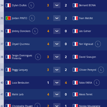
34
Dylan Dufois
L
Bernard BONA
35
Jordan PINTO
L
Yvan Metifet
36
Jérémy Donckers
L
Léo Gohier
37
Zeyad Quzmou
Yan Vignaud
L
Sergio Domingues
38
L
David Sivaujon
Pimenta
39
Peggy Larquey
Olivier Pereyrol
L
40
Luca Berdaulon
Fabio FARIA
L
41
Malik Laib
Alexis Terret
42
Christophe Pouget
L
Nicolas Mousseigne