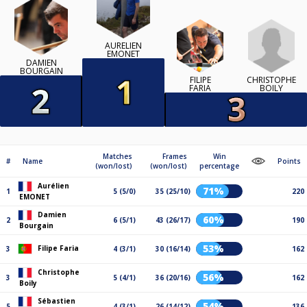
AURÉLIEN
EMONET
DAMIEN
BOURGAIN
CHRISTOPHE
FILIPE
BOILY
FARIA
Matches
Frames
Win
#
Name
Points
(won/lost)
(won/lost)
percentage
Aurélien
71%
1
5 (5/0)
35 (25/10)
220
EMONET
Damien
60%
2
6 (5/1)
43 (26/17)
190
Bourgain
53%
Filipe Faria
3
4 (3/1)
30 (16/14)
162
Christophe
56%
3
5 (4/1)
36 (20/16)
162
Boily
Sébastien
54%
5
4 (3/1)
26 (14/12)
136