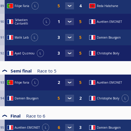
89
Filipe Faria
L
Reda Habchane
Sébastien
90
L
Aurélien EMONET
Cantarélli
91
Malik Laib
L
Damien Bourgain
92
Ayad Quzmou
L
Christophe Boily
Semi final
Race to
5
93
Filipe Faria
L
Aurélien EMONET
94
Damien Bourgain
Christophe Boily
L
Final
Race to
6
95
Aurélien EMONET
L
Damien Bourgain