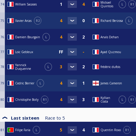
Mickael
74
William Sacases
L
R1
Quintois
75
Xavier Arcas
R2
Richard Berzosa
L
76
Damien Bourgain
L
Anaïs Dehan
77
Loic Gebleux
Ayad Quzmou
Yannick
78
L
frédéric dufois
Duquenne
79
Cedric Berrier
L
James Cameron
Kyllian
80
Christophe Boily
R1
L
R1
Costa
Last sixteen
Race to
5
81
Filipe Faria
L
Quentin Roxo
R1