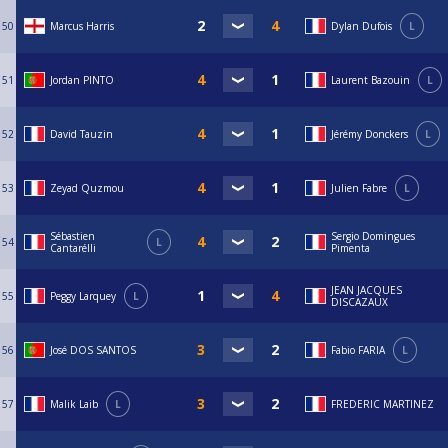
50
Marcus Harris
Dylan Dufois
L
51
Jordan PINTO
Laurent Bazouin
L
52
David Tauzin
Jérémy Donckers
L
53
Zeyad Quzmou
Julien Fabre
L
Sébastien
Sergio Domingues
54
L
Cantarélli
Pimenta
JEAN JACQUES
55
Peggy Larquey
L
DISCAZAUX
56
José DOS SANTOS
Fabio FARIA
L
57
Malik Laib
L
FREDERIC MARTINEZ