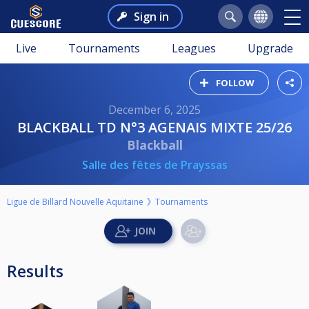
Sign in
Live
Tournaments
Leagues
Upgrade
FOLLOW
December 6, 2025
BLACKBALL TD N°3 AGENAIS MIXTE 25/26
Blackball
Salle des fêtes de Prayssas
Ligue de Billard Nouvelle Aquitaine
Tournaments
Results