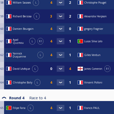
58
William Sacases
L
Christophe Pouget
59
Richard Berzosa
L
Alexandra Herpson
60
Damien Bourgain
gregory Fragnier
Ayad
61
L
R1
Lucas Silva Lelo
Quzmou
Yannick
62
L
Gilles Verdun
Duquenne
63
David Lévêque
L
James Cameron
R1
64
Christophe Boily
L
Vincent Polloni
Round 4
Race to
4
65
Filipe Faria
L
Francis PAUL