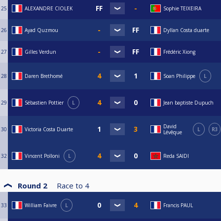
25
ALEXANDRE CIOLEK
Sophie TEIXEIRA
26
Ayad Quzmou
Dyllan Costa duarte
27
Gilles Verdun
Frédéric Xiong
28
Daren Brethomé
Soan Philippe
L
29
Sébastien Pottier
L
Jean baptiste Dupuch
David
30
Victoria Costa Duarte
L
R3
Lévêque
32
Vincent Polloni
L
Reda SAIDI
Round 2
Race to
4
33
William Faivre
L
Francis PAUL