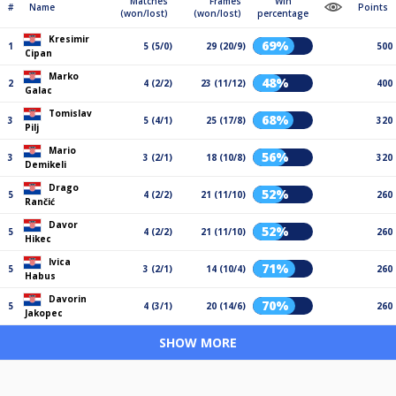
Matches
Frames
Win
#
Name
Points
(won/lost)
(won/lost)
percentage
Kresimir
69%
1
5 (5/0)
29 (20/9)
500
Cipan
Marko
48%
2
4 (2/2)
23 (11/12)
400
Galac
Tomislav
68%
3
5 (4/1)
25 (17/8)
320
Pilj
Mario
56%
3
3 (2/1)
18 (10/8)
320
Demikeli
Drago
52%
5
4 (2/2)
21 (11/10)
260
Rančić
Davor
52%
5
4 (2/2)
21 (11/10)
260
Hikec
Ivica
71%
5
3 (2/1)
14 (10/4)
260
Habus
Davorin
70%
5
4 (3/1)
20 (14/6)
260
Jakopec
SHOW MORE