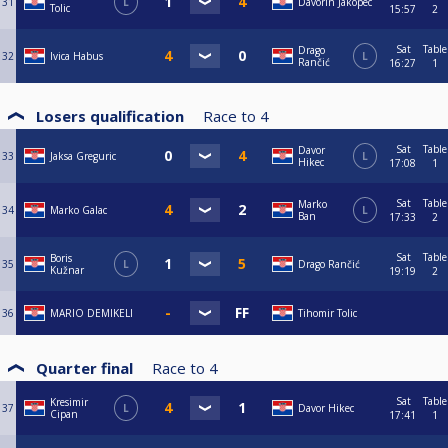
31
L
Davorin Jakopec
Tolic
15:57
2
Sat
Table
Drago
32
Ivica Habus
L
Rančić
16:27
1
Losers qualification
Race to
4
Sat
Table
Davor
33
Jaksa Greguric
L
Hikec
17:08
1
Sat
Table
Marko
34
Marko Galac
L
Ban
17:33
2
Sat
Table
Boris
35
L
Drago Rančić
Kužnar
19:19
2
36
MARIO DEMIKELI
Tihomir Tolic
Quarter final
Race to
4
Sat
Table
Kresimir
37
L
Davor Hikec
Cipan
17:41
1