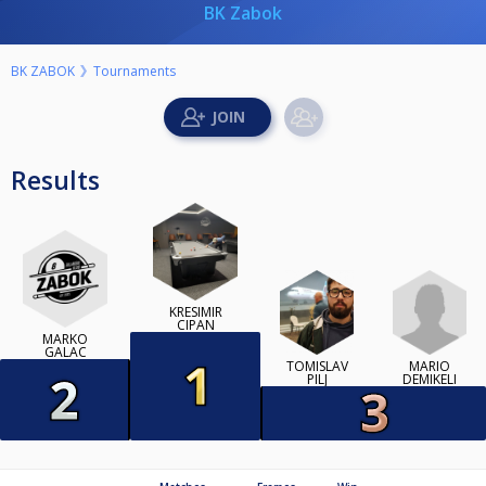
BK Zabok
BK ZABOK
Tournaments
Results
KRESIMIR
CIPAN
MARKO
GALAC
MARIO
TOMISLAV
DEMIKELI
PILJ