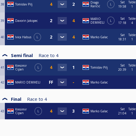
Sat
Table
Drago
38
Tomislav Pilj
L
Rančić
19:58
1
Sat
Table
MARIO
39
Davorin Jakopec
L
DEMIKELI
17:18
4
Sat
Table
40
Ivica Habus
L
Marko Galac
18:31
1
Semi final
Race to
4
Sat
Table
Kresimir
41
L
Tomislav Pilj
Cipan
20:39
1
42
MARIO DEMIKELI
Marko Galac
Final
Race to
4
Sat
Table
Kresimir
43
L
Marko Galac
Cipan
21:04
1