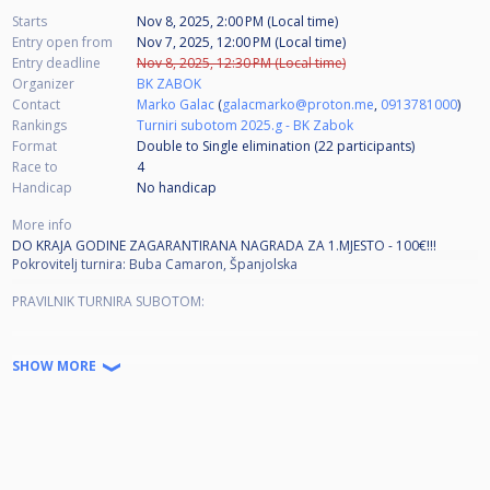
Starts
Nov 8, 2025, 2:00 PM (Local time)
Entry open from
Nov 7, 2025, 12:00 PM (Local time)
Entry deadline
Nov 8, 2025, 12:30 PM (Local time)
Organizer
BK ZABOK
Contact
Marko Galac
(
galacmarko@proton.me
,
0913781000
)
Rankings
Turniri subotom 2025.g - BK Zabok
Format
Double to Single elimination (22
participants
)
Race to
4
Handicap
No handicap
More info
DO KRAJA GODINE ZAGARANTIRANA NAGRADA ZA 1.MJESTO - 100€!!!
Pokrovitelj turnira: Buba Camaron, Španjolska
PRAVILNIK TURNIRA SUBOTOM:
MJESTO I VRIJEME ODRŽAVANJA:
SHOW MORE
- Turniri se održavaju svaku subotu* u prostorijama BK Zabok (Zivtov trg,
49210 Zabok).
*Ukoliko se desi da turnir neće biti održan, to će biti unaprijed objavljeno
na facebook i instagram stranicama kluba!
- Turniri počinju u 14:00h (izvlačenje će se održati između 12:30 i 13:00!).
PRIJAVE: