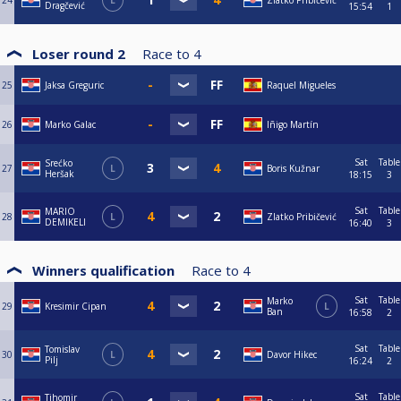
24
L
Zlatko Pribičević
Dragčević
15:54
1
Loser round 2
Race to
4
25
Jaksa Greguric
Raquel Migueles
26
Marko Galac
Iñigo Martín
Sat
Table
Srećko
27
L
Boris Kužnar
Heršak
18:15
3
Sat
Table
MARIO
28
L
Zlatko Pribičević
DEMIKELI
16:40
3
Winners qualification
Race to
4
Sat
Table
Marko
29
Kresimir Cipan
L
Ban
16:58
2
Sat
Table
Tomislav
30
L
Davor Hikec
Pilj
16:24
2
Sat
Table
Tihomir