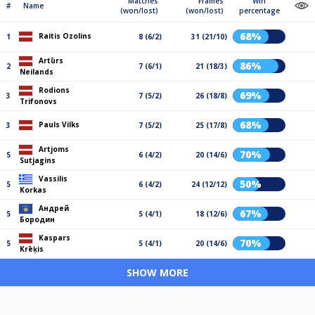
Matches
Frames
Win
#
Name
(won/lost)
(won/lost)
percentage
68%
Raitis Ozolins
1
8 (6/2)
31 (21/10)
Artūrs
86%
2
7 (6/1)
21 (18/3)
Neilands
Rodions
69%
3
7 (5/2)
26 (18/8)
Trifonovs
68%
Pauls Vilks
3
7 (5/2)
25 (17/8)
Artjoms
70%
5
6 (4/2)
20 (14/6)
Sutjagins
Vassilis
50%
5
6 (4/2)
24 (12/12)
Korkas
Андрей
67%
5
5 (4/1)
18 (12/6)
Бородин
Kaspars
70%
5
5 (4/1)
20 (14/6)
Krēķis
SHOW MORE