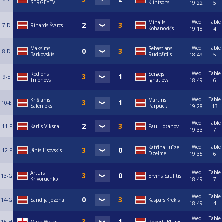
SERGEYEV
Klintsons
19:22
5
Wed
Table
Mihails
7-D
Rihards Švarcs
Kohanovičs
19:18
4
Wed
Table
Maksims
Sebastians
8-D
Barkovskis
Rudbārdis
18:49
5
Wed
Table
Rodions
Sergejs
9-E
Trifonovs
Ignatjevs
18:49
6
Wed
Table
Krišjānis
Martins
10-E
Salenieks
Parpucis
19:28
13
Wed
Table
11-F
Karlis Viksna
Paul Lozanov
19:33
7
Wed
Table
Katrīna Luīze
12-F
Jānis Lisovskis
Dzelme
19:35
6
Wed
Table
Arturs
13-G
Ervīns Saulītis
Krivoruchko
18:49
7
Wed
Table
14-G
Sandija Jozēna
Kaspars Krēķis
18:49
4
Wed
Table
15-H
Mark Wragg
Roberts Blūms