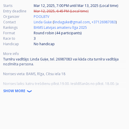
Starts
Mar 12, 2025, 7:00 PM
until
Mar 13, 2025 (Local time)
Entry deadline
Mar 12, 2025, 6:45 PM (Local time)
Organizer
POOL8TV
Contact
Linda Guķe
(
lindaguke@gmail.com
,
+37126987083
)
Rankings
BAMS Latvijas amatieru līga 2025
Format
Round robin (44
participants
)
Race to
3
Handicap
No handicap
More info
Turnīru vadītājs: Linda Guķe, tel. 26987083 vai kāda cita turnīra vadītāja
nozīmēta persona.
Norises vieta: BAMS, Rīga, Cēsu iela 18
Norises laiks: katru trešdienu plkst.19.00. Iesildīšanās no plkst. 18.00. Ja
dalībnieks kavēs turnīru, par to obligāti ir jāinformē turnīra vadītājs un
SHOW MORE
ierašanās laiku. Ja dalībnieks kavē vairāk par 30 min, turnīra vadītājs ir
tiesīgs atteikt dalību turnīrā.
Reģistrācija: līdz katras trešdienas plkst.18.45 -
https://cuescore.com/
Disciplīnas: POOL8 (pirmās divas mēneša trešdienas), POOL9 (katra