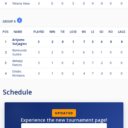
4
Tetiana Ilieva
3
0
0
3
0
9
-9
0
0
GROUP K
POS
NAME
PLAYED
WIN
TIE
LOSE
WS
LS
SD
RO
LAGS
Artjoms
1
3
2
0
1
7
3
4
0
0
Sutjagins
Normunds
2
3
2
0
1
6
5
1
0
0
Gutkis
Aleksejs
3
3
1
0
2
5
7
-2
0
0
Fomins
Elmārs
4
3
1
0
2
4
7
-3
0
0
Klintsons
Schedule
UPDATED
Experience the new tournament page!