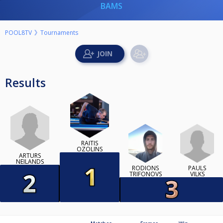
BAMS
POOL8TV
Tournaments
Results
RAITIS
OZOLINS
ARTŪRS
NEILANDS
PAULS
RODIONS
VILKS
TRIFONOVS