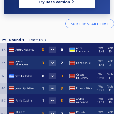
Try Beta version
Round 1
Race to
3
Wed
Table
Anna
1-A
Artūrs Neilands
Kramarenko
18:48
10
Wed
Table
Jelena
2-A
Liene Cirule
Miloradova
18:48
3
Wed
Table
Oskars
3-B
Vassilis Korkas
Bistrakovs
18:48
11
Wed
Table
4-B
Jevgenijs Šašins
Ernests Stūre
19:23
11
Wed
Table
Andris
5-C
Raitis Ozolins
Afanasjevs
19:12
10
Wed
Table
SERGIY
Rūdolfs
6-C