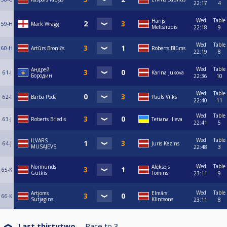
22:17
4
Wed
Table
Harijs
59-H
Mark Wragg
Melbārzdis
22:18
9
Wed
Table
60-H
Artūrs Broničs
Roberts Blūms
22:19
8
Wed
Table
Андрей
61-I
Karina Jukova
Бородин
22:36
10
Wed
Table
62-I
Barba Poda
Pauls Vilks
22:40
11
Wed
Table
63-J
Roberts Briedis
Tetiana Ilieva
22:41
5
Wed
Table
ILVARS
64-J
Juris Kezins
MUSAJEVS
22:48
3
Wed
Table
Normunds
Aleksejs
65-K
Gutkis
Fomins
23:11
9
Wed
Table
Artjoms
Elmārs
66-K
Sutjagins
Klintsons
23:11
8
Last thirtytwo
Race to
3