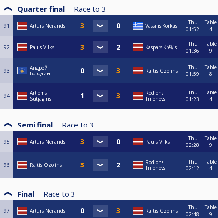
Quarter final
Race to
3
Thu
Table
91
Artūrs Neilands
Vassilis Korkas
01:52
4
Thu
Table
92
Pauls Vilks
Kaspars Krēķis
01:36
9
Thu
Table
Андрей
93
Raitis Ozolins
Бородин
01:59
8
Thu
Table
Artjoms
Rodions
94
Sutjagins
Trifonovs
01:23
4
Semi final
Race to
3
Thu
Table
95
Artūrs Neilands
Pauls Vilks
02:28
9
Thu
Table
Rodions
96
Raitis Ozolins
Trifonovs
02:12
4
Final
Race to
3
Thu
Table
97
Artūrs Neilands
Raitis Ozolins
02:48
9