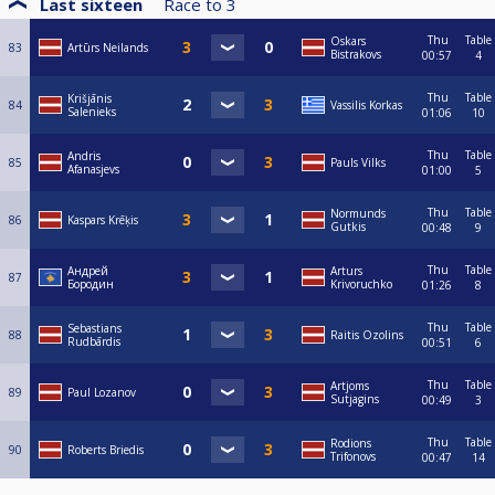
Last sixteen
Race to
3
Thu
Table
Oskars
83
Artūrs Neilands
Bistrakovs
00:57
4
Thu
Table
Krišjānis
84
Vassilis Korkas
Salenieks
01:06
10
Thu
Table
Andris
85
Pauls Vilks
Afanasjevs
01:00
5
Thu
Table
Normunds
86
Kaspars Krēķis
Gutkis
00:48
9
Thu
Table
Андрей
Arturs
87
Бородин
Krivoruchko
01:26
8
Thu
Table
Sebastians
88
Raitis Ozolins
Rudbārdis
00:51
6
Thu
Table
Artjoms
89
Paul Lozanov
Sutjagins
00:49
3
Thu
Table
Rodions
90
Roberts Briedis
Trifonovs
00:47
14