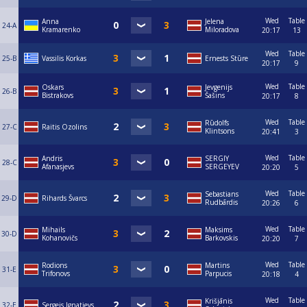
Wed
Table
Anna
Jelena
24-A
Kramarenko
Miloradova
20:17
13
Wed
Table
25-B
Vassilis Korkas
Ernests Stūre
20:17
9
Wed
Table
Oskars
Jevgenijs
26-B
Bistrakovs
Šašins
20:17
8
Wed
Table
Rūdolfs
27-C
Raitis Ozolins
Klintsons
20:41
3
Wed
Table
Andris
SERGIY
28-C
Afanasjevs
SERGEYEV
20:20
5
Wed
Table
Sebastians
29-D
Rihards Švarcs
Rudbārdis
20:26
6
Wed
Table
Mihails
Maksims
30-D
Kohanovičs
Barkovskis
20:20
7
Wed
Table
Rodions
Martins
31-E
Trifonovs
Parpucis
20:18
4
Wed
Table
Krišjānis
32-E
Sergejs Ignatjevs