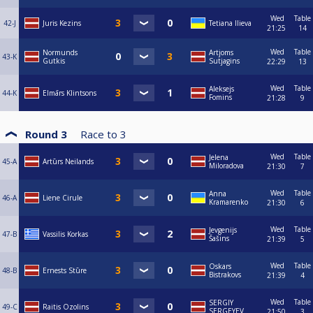
Wed
Table
42-J
Juris Kezins
Tetiana Ilieva
21:25
14
Wed
Table
Normunds
Artjoms
43-K
Gutkis
Sutjagins
22:29
13
Wed
Table
Aleksejs
44-K
Elmārs Klintsons
Fomins
21:28
9
Round 3
Race to
3
Wed
Table
Jelena
45-A
Artūrs Neilands
Miloradova
21:30
7
Wed
Table
Anna
46-A
Liene Cirule
Kramarenko
21:30
6
Wed
Table
Jevgenijs
47-B
Vassilis Korkas
Šašins
21:39
5
Wed
Table
Oskars
48-B
Ernests Stūre
Bistrakovs
21:39
4
Wed
Table
SERGIY
49-C
Raitis Ozolins
SERGEYEV
21:50
3