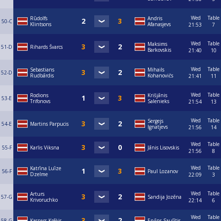
Wed
Table
Rūdolfs
Andris
50-C
Klintsons
Afanasjevs
21:53
7
Wed
Table
Maksims
51-D
Rihards Švarcs
Barkovskis
21:40
10
Wed
Table
Sebastians
Mihails
52-D
Rudbārdis
Kohanovičs
21:41
11
Wed
Table
Rodions
Krišjānis
53-E
Trifonovs
Salenieks
21:54
13
Wed
Table
Sergejs
54-E
Martins Parpucis
Ignatjevs
21:56
14
Wed
Table
55-F
Karlis Viksna
Jānis Lisovskis
21:56
8
Wed
Table
Katrīna Luīze
56-F
Paul Lozanov
Dzelme
22:09
3
Wed
Table
Arturs
57-G
Sandija Jozēna
Krivoruchko
22:14
6
Wed
Table
58-G
Kaspars Krēķis
Ervīns Saulītis