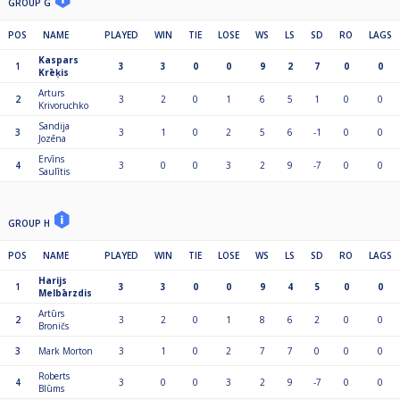
GROUP G
POS
NAME
PLAYED
WIN
TIE
LOSE
WS
LS
SD
RO
LAGS
Kaspars
1
3
3
0
0
9
2
7
0
0
Krēķis
Arturs
2
3
2
0
1
6
5
1
0
0
Krivoruchko
Sandija
3
3
1
0
2
5
6
-1
0
0
Jozēna
Ervīns
4
3
0
0
3
2
9
-7
0
0
Saulītis
GROUP H
POS
NAME
PLAYED
WIN
TIE
LOSE
WS
LS
SD
RO
LAGS
Harijs
1
3
3
0
0
9
4
5
0
0
Melbārzdis
Artūrs
2
3
2
0
1
8
6
2
0
0
Broničs
3
Mark Morton
3
1
0
2
7
7
0
0
0
Roberts
4
3
0
0
3
2
9
-7
0
0
Blūms