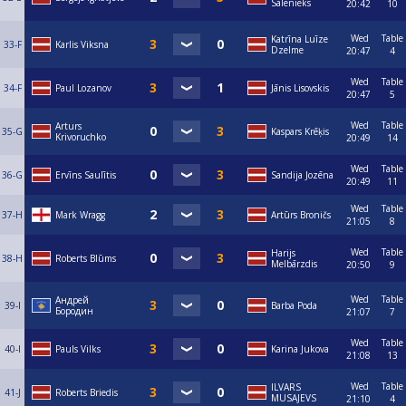
Salenieks
20:42
10
Wed
Table
Katrīna Luīze
33-F
Karlis Viksna
Dzelme
20:47
4
Wed
Table
34-F
Paul Lozanov
Jānis Lisovskis
20:47
5
Wed
Table
Arturs
35-G
Kaspars Krēķis
Krivoruchko
20:49
14
Wed
Table
36-G
Ervīns Saulītis
Sandija Jozēna
20:49
11
Wed
Table
37-H
Mark Wragg
Artūrs Broničs
21:05
8
Wed
Table
Harijs
38-H
Roberts Blūms
Melbārzdis
20:50
9
Wed
Table
Андрей
39-I
Barba Poda
Бородин
21:07
7
Wed
Table
40-I
Pauls Vilks
Karina Jukova
21:08
13
Wed
Table
ILVARS
41-J
Roberts Briedis
MUSAJEVS
21:10
4