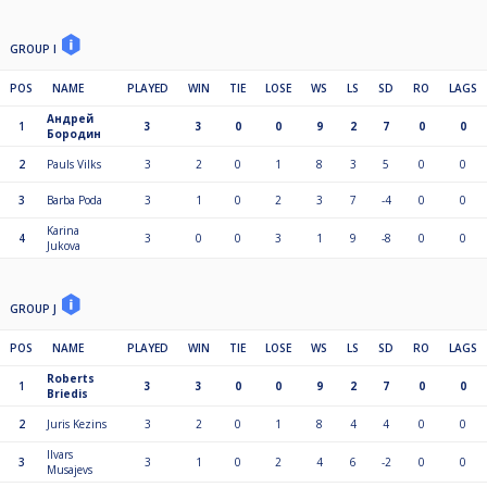
GROUP I
POS
NAME
PLAYED
WIN
TIE
LOSE
WS
LS
SD
RO
LAGS
Андрей
1
3
3
0
0
9
2
7
0
0
Бородин
2
Pauls Vilks
3
2
0
1
8
3
5
0
0
3
Barba Poda
3
1
0
2
3
7
-4
0
0
Karina
4
3
0
0
3
1
9
-8
0
0
Jukova
GROUP J
POS
NAME
PLAYED
WIN
TIE
LOSE
WS
LS
SD
RO
LAGS
Roberts
1
3
3
0
0
9
2
7
0
0
Briedis
2
Juris Kezins
3
2
0
1
8
4
4
0
0
Ilvars
3
3
1
0
2
4
6
-2
0
0
Musajevs