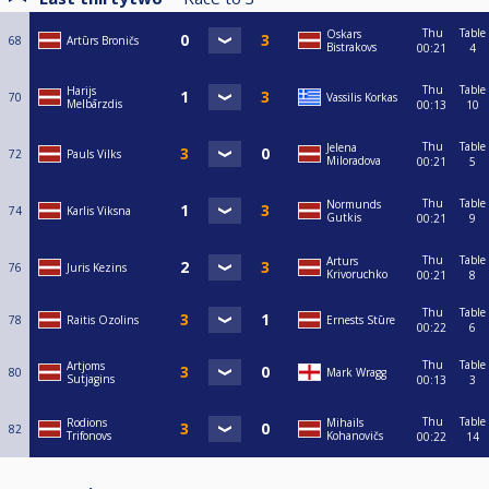
Thu
Table
Oskars
68
Artūrs Broničs
Bistrakovs
00:21
4
Thu
Table
Harijs
70
Vassilis Korkas
Melbārzdis
00:13
10
Thu
Table
Jelena
72
Pauls Vilks
Miloradova
00:21
5
Thu
Table
Normunds
74
Karlis Viksna
Gutkis
00:21
9
Thu
Table
Arturs
76
Juris Kezins
Krivoruchko
00:21
8
Thu
Table
78
Raitis Ozolins
Ernests Stūre
00:22
6
Thu
Table
Artjoms
80
Mark Wragg
Sutjagins
00:13
3
Thu
Table
Rodions
Mihails
82
Trifonovs
Kohanovičs
00:22
14