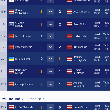
18:50
14
Wed
Table
Harijs
16-H
Artūrs Broničs
Melbārzdis
19:51
10
Wed
Table
Андрей
17-I
Pauls Vilks
Бородин
18:50
8
Wed
Table
18-I
Karina Jukova
Barba Poda
18:50
9
Wed
Table
19-J
Roberts Briedis
Juris Kezins
19:36
14
Wed
Table
ILVARS
20-J
Tetiana Ilieva
MUSAJEVS
19:44
8
Wed
Table
Normunds
Elmārs
21-K
Gutkis
Klintsons
20:05
3
Wed
Table
Artjoms
22-K
Aleksejs Fomins
Sutjagins
20:07
11
Round 2
Race to
3
Wed
Table
23-A
Artūrs Neilands
Liene Cirule
20:11
14