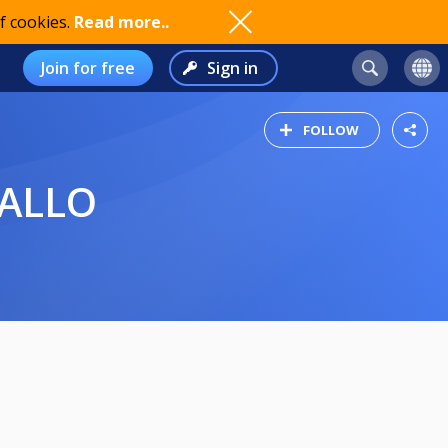
f cookies.
Read more..
Join for free
Sign in
FOLLOW
PALLO