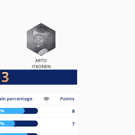
ARTO
ITKONEN
Win percentage
Points
1%
8
0%
7