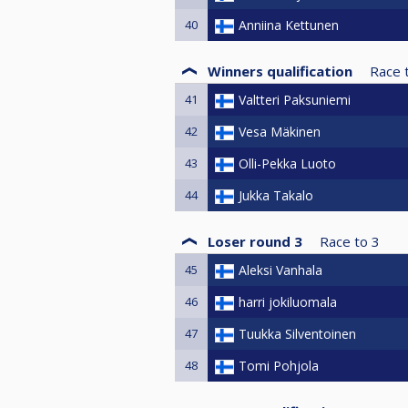
40
Anniina Kettunen
Winners qualification
Race 
41
Valtteri Paksuniemi
42
Vesa Mäkinen
43
Olli-Pekka Luoto
44
Jukka Takalo
Loser round 3
Race to
3
45
Aleksi Vanhala
46
harri jokiluomala
47
Tuukka Silventoinen
48
Tomi Pohjola