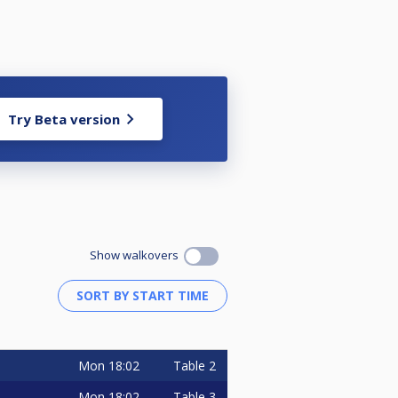
Try Beta version
Show walkovers
Mon
18:02
Table 2
Mon
18:02
Table 3