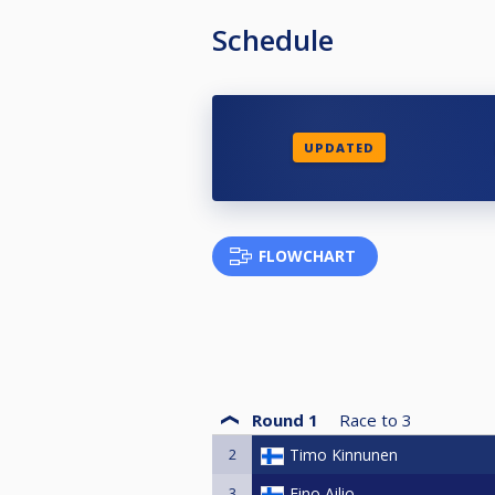
Schedule
UPDATED
FLOWCHART
Round 1
Race to
3
2
Timo Kinnunen
3
Eino Ailio