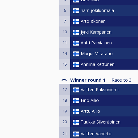
6
harri jokiluomala
7
Arto Itkonen
10
Jyrki Karppanen
11
Antti Parviainen
14
Marjut Viita-aho
15
Anniina Kettunen
Winner round 1
Race to
3
17
Valtteri Paksuniemi
18
Eino Ailio
19
Arttu Ailio
20
Tuukka Silventoinen
Valtteri Vaherto
21