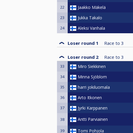
22
Jaakko Mäkelä
23
Jukka Takalo
24
Aleksi Vanhala
Loser round 1
Race to
3
Loser round 2
Race to
3
33
Miro Siekkinen
34
Minna Sjöblom
35
harri jokiluomala
36
Arto Itkonen
37
Jyrki Karppanen
Antti Parviainen
38
39
Tomi Pohjola