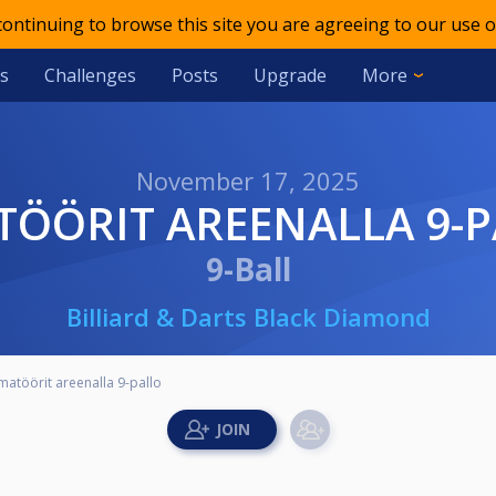
 continuing to browse this site you are agreeing to our use o
s
Challenges
Posts
Upgrade
More
November 17, 2025
TÖÖRIT AREENALLA 9-
9-Ball
Billiard & Darts Black Diamond
matöörit areenalla 9-pallo