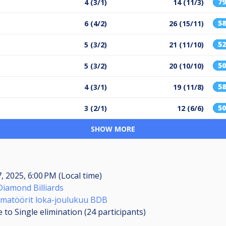
7
4 (3/1)
14 (11/3)
5
6 (4/2)
26 (15/11)
5
5 (3/2)
21 (11/10)
5
5 (3/2)
20 (10/10)
5
4 (3/1)
19 (11/8)
5
3 (2/1)
12 (6/6)
SHOW MORE
, 2025, 6:00 PM (Local time)
Diamond Billiards
matöörit loka-joulukuu BDB
 to Single elimination (24
participants
)