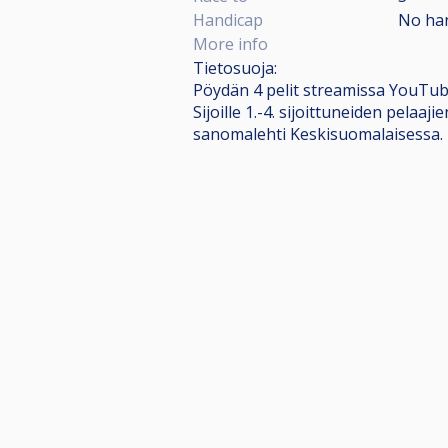
Handicap
No ha
More info
Tietosuoja:
Pöydän 4 pelit streamissa YouTube
Sijoille 1.-4. sijoittuneiden pela
sanomalehti Keskisuomalaisessa.