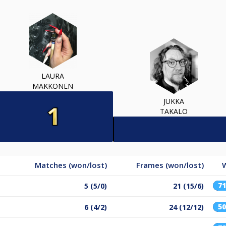
LAURA
MAKKONEN
JUKKA
TAKALO
Matches (won/lost)
Frames (won/lost)
7
5 (5/0)
21 (15/6)
5
6 (4/2)
24 (12/12)