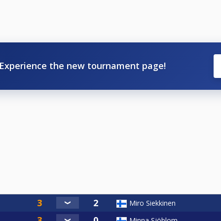
Experience the new tournament page!
Miro Siekkinen
Minna Sjöblom