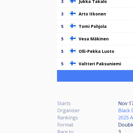
3
Jukka Takalo
3
Arto Itkonen
5
Tomi Pohjola
5
Vesa Mäkinen
5
Olli-Pekka Luoto
5
Valtteri Paksuniemi
Starts
Nov 17
Organizer
Black 
Rankings
2025 A
Format
Double
Race to
3