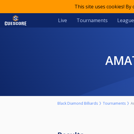
This site uses cookies! By
Live
Tournaments
League
AMA
Black Diamond Billiards
Tournaments
A