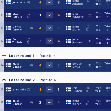
Mon
Table
Janne
0-
9
Juha Laitila
0
Aaltonen
1
18:30
3
Mon
Table
Lasse
0-
Mika
10
0
Kankare
1
Palviainen
18:44
4
Mon
Table
Markus
Jenna
0-
11
0
Karvonen
Jokinen
1
18:51
7
Mon
Table
Eero
0-
Juhani
12
1
Tuuhela
1
Järvinen
18:33
8
Loser round 1
Race to
4
Mon
Table
Juuso
Joonatan
14
0
1
Liinakari
Skyttä
18:45
5
Loser round 2
Race to
4
Mon
Table
Eero
0-
17
Jarmo Jutila
0
Tuuhela
1
19:18
8
Mon
Table
Juuso
Jenna
0-
18
0
Liinakari
Jokinen
1
19:38
5