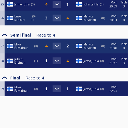
Mon
Table
25
Jarmo Jutila
0
Juha Laitila
0
20:59
3
Mon
Table
Lasse
0-
Markus
26
0
Kankare
1
Karvonen
20:51
8
Semi final
Race to
4
Mon
Table
Mika
Markus
27
0
0
Palviainen
Karvonen
21:40
8
Mon
Table
Juhani
28
1
Jarmo Jutila
0
Järvinen
21:42
3
Final
Race to
4
Mon
Mika
29
0
Jarmo Jutila
0
Palviainen
22:24