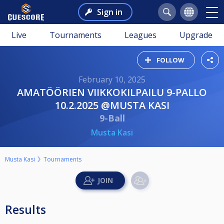
Sign in
Live
Tournaments
Leagues
Upgrade
FOLLOW
February 10, 2025
AMATÖÖRIEN VIIKKOKILPAILU 9-PALLO
10.2.2025 @MUSTA KASI
9-Ball
Musta Kasi
Musta Kasi
Tournaments
Results