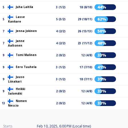
44%
Juha Laitila
5
3 (1/2)
18 (8/10)
Lasse
62%
5
5 (3/2)
29 (18/11)
Kankare
50%
Jenna Jokinen
7
4 (2/2)
26 (13/13)
Janne
48%
7
4 (2/2)
23 (11/12)
Aaltonen
33%
Tomi Malinen
9
2 (0/2)
12 (4/8)
41%
Eero Tuuhela
9
3 (1/2)
17 (7/10)
Juuso
39%
9
3 (1/2)
18 (7/11)
Liinakari
Heikki
33%
9
2 (0/2)
12 (4/8)
Salomäki
Nomen
33%
13
2 (0/2)
12 (4/8)
Nescio
Starts
Feb 10, 2025, 6:00 PM (Local time)