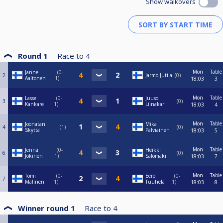
Show walkovers
Round 1
Race to
4
Mon
Table
Janne
0-
2
Jarmo Jutila
0
Aaltonen
1
18:03
3
Mon
Table
Lasse
0-
Juuso
3
0
Kankare
1
Liinakari
18:03
4
Mon
Table
Joonatan
Mika
4
1
0
Skyttä
Palviainen
18:03
5
Mon
Table
Jenna
0-
Heikki
6
0
Jokinen
1
Salomäki
18:03
7
Mon
Table
Tomi
0-
Eero
0-
7
Malinen
1
Tuuhela
1
18:03
8
Winner round 1
Race to
4