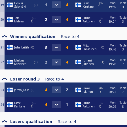
Mon
Table
Heikki
Lasse
0-
19
0
Salomäki
Kankare
1
19:30
4
Mon
Table
Tomi
0-
Janne
0-
20
Malinen
1
Aaltonen
1
19:04
3
Winners qualification
Race to
4
Mon
Table
Mika
21
Juha Laitila
0
0
Palviainen
19:46
3
Mon
Table
Markus
Juhani
22
0
1
Karvonen
Järvinen
19:20
7
Loser round 3
Race to
4
Mon
Table
Jenna
0-
23
Jarmo Jutila
0
Jokinen
1
20:24
7
Mon
Table
Lasse
0-
Janne
0-
24
Kankare
1
Aaltonen
1
20:09
8
Losers qualification
Race to
4