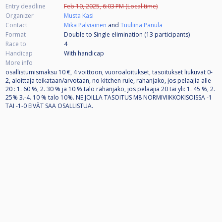
Entry deadline
Feb 10, 2025, 6:03 PM (Local time)
Organizer
Musta Kasi
Contact
Mika Palviainen
and
Tuuliina Panula
Format
Double to Single elimination (13
participants
)
Race to
4
Handicap
With handicap
More info
osallistumismaksu 10 €, 4 voittoon, vuoroaloitukset, tasoitukset liukuvat 0-
2, aloittaja teikataan/arvotaan, no kitchen rule, rahanjako, jos pelaajia alle
20 : 1. 60 %, 2. 30 % ja 10 % talo rahanjako, jos pelaajia 20 tai yli: 1. 45 %, 2.
25% 3.-4. 10 % talo 10%. NE JOILLA TASOITUS M8 NORMIVIIKKOKISOISSA -1
TAI -1-0 EIVÄT SAA OSALLISTUA.