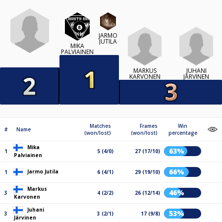
JARMO
JUTILA
MIKA
PALVIAINEN
MARKUS
JUHANI
KARVONEN
JÄRVINEN
Matches
Frames
Win
#
Name
(won/lost)
(won/lost)
percentage
Mika
63%
1
5 (4/0)
27 (17/10)
Palviainen
66%
Jarmo Jutila
1
6 (4/1)
29 (19/10)
Markus
46%
3
4 (2/2)
26 (12/14)
Karvonen
Juhani
53%
3
3 (2/1)
17 (9/8)
Järvinen