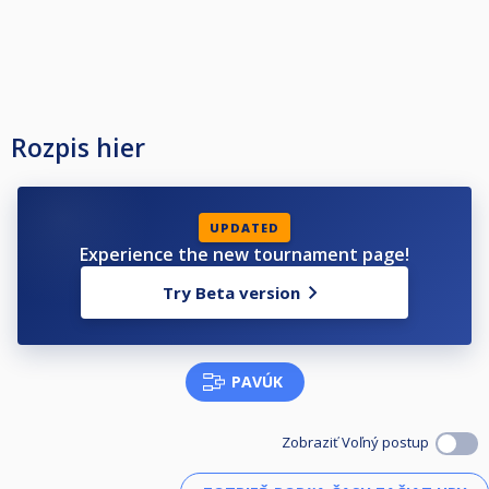
juego. No se pondrá el reloj en PAUSA.
6.EL NO USO DEL RELOJ CON MALA FE. - Si en algún enfrentamiento, se
observa que, por mala fe, no se usa el reloj, los jugadores serán
sancionados a criterio de Federación.
Rozpis hier
UPDATED
Experience the new tournament page!
Try Beta version
PAVÚK
Zobraziť Voľný postup