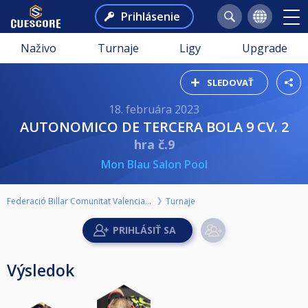
Prihlásenie
Naživo
Turnaje
Ligy
Upgrade
SLEDOVAŤ
18. februára 2023
AUTONOMICO DE TERCERA BOLA 9 CV. 2
hra č.9
Mon Blau Salon Pool
Federació Billar Comunitat Valenciana
Turnaje
Výsledok