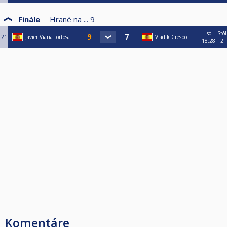
Finále
Hrané na ...
9
so
Stôl
21
Javier Viana tortosa
Vladik Crespo
18:28
2
Komentáre