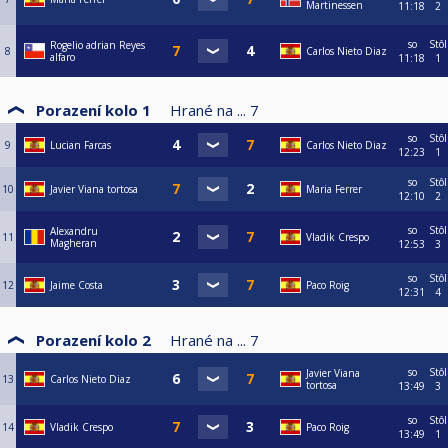
Martinessen
11:18
2
so
Stôl
Rogelio adrian Reyes
8
Carlos Nieto Diaz
alfaro
11:18
1
Porazení kolo 1
Hrané na ...
7
so
Stôl
9
Lucian Farcas
Carlos Nieto Diaz
12:23
1
so
Stôl
10
Javier Viana tortosa
Maria Ferrer
12:10
2
so
Stôl
Alexandru
11
Vladik Crespo
Magheran
12:53
3
so
Stôl
12
Jaime Costa
Paco Roig
12:31
4
Porazení kolo 2
Hrané na ...
7
so
Stôl
Javier Viana
13
Carlos Nieto Diaz
tortosa
13:49
3
so
Stôl
14
Vladik Crespo
Paco Roig
13:49
1