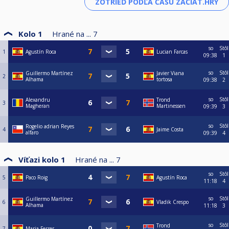
Kolo 1
Hrané na ...
7
so
Stôl
1
Agustín Roca
Lucian Farcas
09:38
1
so
Stôl
Guillermo Martínez
Javier Viana
2
Alhama
tortosa
09:38
2
so
Stôl
Alexandru
Trond
3
Magheran
Martinessen
09:39
3
so
Stôl
Rogelio adrian Reyes
4
Jaime Costa
alfaro
09:39
4
Víťazi kolo 1
Hrané na ...
7
so
Stôl
5
Paco Roig
Agustín Roca
11:18
4
so
Stôl
Guillermo Martínez
6
Vladik Crespo
Alhama
11:18
3
so
Stôl
Trond
7
Maria Ferrer