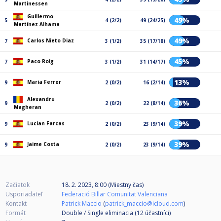
Martinessen
Guillermo
49%
5
4 (2/2)
49 (24/25)
Martínez Alhama
49%
Carlos Nieto Diaz
7
3 (1/2)
35 (17/18)
45%
Paco Roig
7
3 (1/2)
31 (14/17)
13%
Maria Ferrer
9
2 (0/2)
16 (2/14)
Alexandru
36%
9
2 (0/2)
22 (8/14)
Magheran
39%
Lucian Farcas
9
2 (0/2)
23 (9/14)
39%
Jaime Costa
9
2 (0/2)
23 (9/14)
Začiatok
18. 2. 2023, 8:00 (Miestny čas)
Usporiadateľ
Federació Billar Comunitat Valenciana
Kontakt
Patrick Maccio
(
patrick_maccio@icloud.com
)
Formát
Double / Single eliminacia (12
účastníci
)