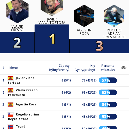
JAVIER
VIANA TORTOSA
VLADIK
CRESPO
AGUSTÍN
ROGELIO
ROCA
ADRIAN
REYES ALFARO
Zápasy
Hry
Percento
#
Meno
(výhry/prehry)
(výhry/prehry)
víťazstiev
Javier Viana
57%
1
6 (5/1)
75 (43/32)
tortosa
Vladik Crespo
62%
2
6 (4/2)
68 (42/26)
Poolvalencia
54%
Agustín Roca
3
4 (3/1)
46 (25/21)
Rogelio adrian
53%
3
4 (3/1)
45 (24/21)
Reyes alfaro
Trond
49%
5
4 (2/2)
39 (19/20)