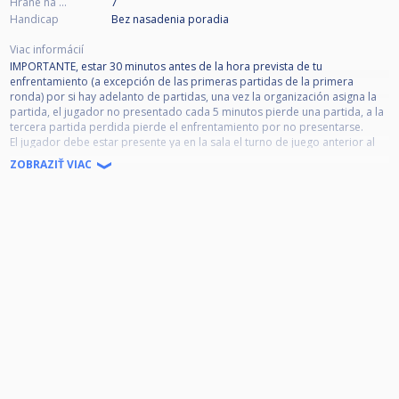
Hrané na ...
7
Handicap
Bez nasadenia poradia
Viac informácií
IMPORTANTE, estar 30 minutos antes de la hora prevista de tu
enfrentamiento (a excepción de las primeras partidas de la primera
ronda) por si hay adelanto de partidas, una vez la organización asigna la
partida, el jugador no presentado cada 5 minutos pierde una partida, a la
tercera partida perdida pierde el enfrentamiento por no presentarse.
El jugador debe estar presente ya en la sala el turno de juego anterior al
de su enfrentamiento.
ZOBRAZIŤ VIAC
Prohibido: fuma, bebidas alcohólicas en la zona de juego, así como el uso
del telf. móvil durante la partida; con sanciones por incumplimiento del
reglamento.
Las normas de tiempo, comida y amonestaciones son las acordadas en la
pasada reunión.
Enfrentamientos regulados por tiempo:
1. El agotamiento del tiempo establecido supone la pérdida del partido.
2. Enfrentamiento en el doble KO: 45’ por jugador.
3. El jugador tiene derecho a una extensión de 5 minutos por prueba.
5. PAUSA Y TIEMPO. - Si el jugador solicita abandonar temporalmente la
mesa, solo podrá hacerlo durante su turno y utilizando su tiempo de