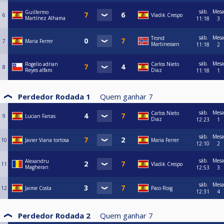
sáb.
Mesa
Guillermo
6
Vladik Crespo
Martínez Alhama
11:18
3
sáb.
Mesa
Trond
7
Maria Ferrer
Martinessen
11:18
2
sáb.
Mesa
Rogelio adrian
Carlos Nieto
8
Reyes alfaro
Diaz
11:18
1
Perdedor Rodada 1
Quem ganhar
7
sáb.
Mesa
Carlos Nieto
9
Lucian Farcas
Diaz
12:23
1
sáb.
Mesa
10
Javier Viana tortosa
Maria Ferrer
12:10
2
sáb.
Mesa
Alexandru
11
Vladik Crespo
Magheran
12:53
3
sáb.
Mesa
12
Jaime Costa
Paco Roig
12:31
4
Perdedor Rodada 2
Quem ganhar
7