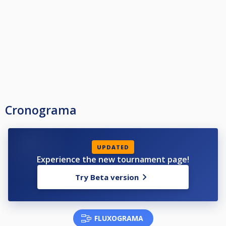
3. El jugador tiene derecho a una extensión de 5 minutos por prueba.
5. PAUSA Y TIEMPO. - Si el jugador solicita abandonar temporalmente la
mesa, solo podrá hacerlo durante su turno y utilizando su tiempo de
juego. No se pondrá el reloj en PAUSA.
6.EL NO USO DEL RELOJ CON MALA FE. - Si en algún enfrentamiento, se
observa que, por mala fe, no se usa el reloj, los jugadores serán
sancionados a criterio de Federación.
Cronograma
UPDATED
Experience the new tournament page!
Try Beta version
FLUXOGRAMA