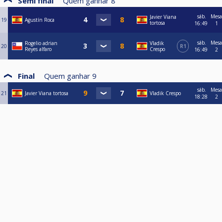
Semi final
Quem ganhar
8
sáb.
Mesa
Javier Viana
19
Agustín Roca
tortosa
16:49
1
sáb.
Mesa
Rogelio adrian
Vladik
20
R1
Reyes alfaro
Crespo
16:49
2
Final
Quem ganhar
9
sáb.
Mesa
21
Javier Viana tortosa
Vladik Crespo
18:28
2