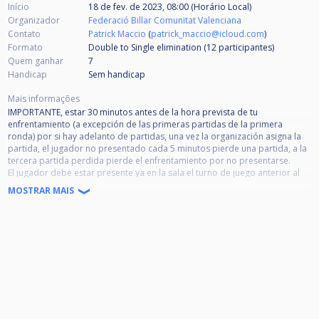
Início
18 de fev. de 2023, 08:00 (Horário Local)
Organizador
Federació Billar Comunitat Valenciana
Contato
Patrick Maccio
(
patrick_maccio@icloud.com
)
Formato
Double to Single elimination (12
participantes
)
Quem ganhar
7
Handicap
Sem handicap
Mais informações
IMPORTANTE, estar 30 minutos antes de la hora prevista de tu
enfrentamiento (a excepción de las primeras partidas de la primera
ronda) por si hay adelanto de partidas, una vez la organización asigna la
partida, el jugador no presentado cada 5 minutos pierde una partida, a la
tercera partida perdida pierde el enfrentamiento por no presentarse.
El jugador debe estar presente ya en la sala el turno de juego anterior al
de su enfrentamiento.
MOSTRAR MAIS
Prohibido: fuma, bebidas alcohólicas en la zona de juego, así como el uso
del telf. móvil durante la partida; con sanciones por incumplimiento del
reglamento.
Las normas de tiempo, comida y amonestaciones son las acordadas en la
pasada reunión.
Enfrentamientos regulados por tiempo:
1. El agotamiento del tiempo establecido supone la pérdida del partido.
2. Enfrentamiento en el doble KO: 45’ por jugador.