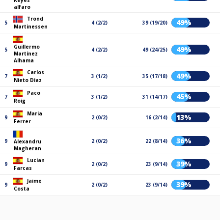
Reyes
alfaro
Trond
49%
5
4 (2/2)
39 (19/20)
Martinessen
Guillermo
49%
5
4 (2/2)
49 (24/25)
Martínez
Alhama
Carlos
49%
7
3 (1/2)
35 (17/18)
Nieto Diaz
Paco
45%
7
3 (1/2)
31 (14/17)
Roig
Maria
13%
9
2 (0/2)
16 (2/14)
Ferrer
36%
9
2 (0/2)
22 (8/14)
Alexandru
Magheran
Lucian
39%
9
2 (0/2)
23 (9/14)
Farcas
Jaime
39%
9
2 (0/2)
23 (9/14)
Costa