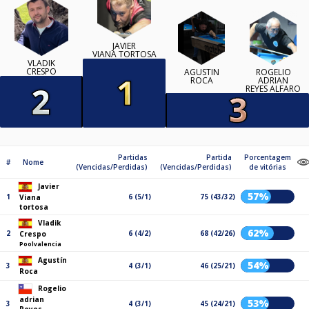
JAVIER
VIANA TORTOSA
VLADIK
CRESPO
AGUSTÍN
ROGELIO
ROCA
ADRIAN
REYES ALFARO
Partidas
Partida
Porcentagem
#
Nome
(Vencidas/Perdidas)
(Vencidas/Perdidas)
de vitórias
Javier
57%
1
6 (5/1)
75 (43/32)
Viana
tortosa
Vladik
62%
2
6 (4/2)
68 (42/26)
Crespo
Poolvalencia
Agustín
54%
3
4 (3/1)
46 (25/21)
Roca
Rogelio
adrian
53%
3
4 (3/1)
45 (24/21)