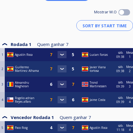
Mostrar W.O
Rodada 1
Quem ganhar
7
sáb.
Mesa
1
Agustín Roca
Lucian Farcas
09:38
1
sáb.
Mesa
Guillermo
Javier Viana
2
Martínez Alhama
tortosa
09:38
2
sáb.
Mesa
Alexandru
Trond
3
Magheran
Martinessen
09:39
3
sáb.
Mesa
Rogelio adrian
4
Jaime Costa
Reyes alfaro
09:39
4
Vencedor Rodada 1
Quem ganhar
7
sáb.
Mesa
5
Paco Roig
Agustín Roca
11:18
4