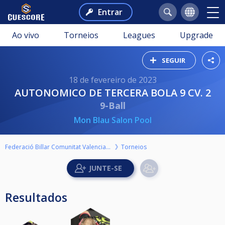
Entrar
Ao vivo
Torneios
Leagues
Upgrade
SEGUIR
18 de fevereiro de 2023
AUTONOMICO DE TERCERA BOLA 9 CV. 2
9-Ball
Mon Blau Salon Pool
Federació Billar Comunitat Valenciana
Torneios
Resultados