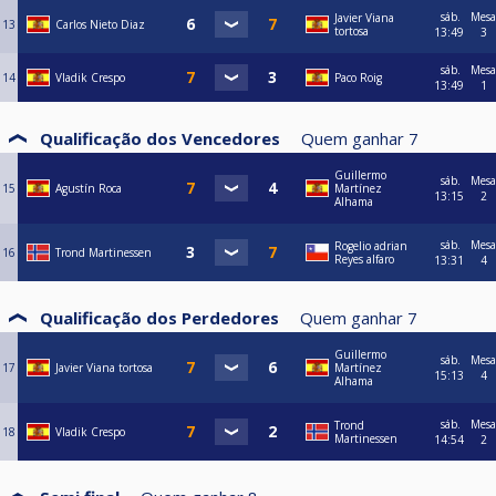
sáb.
Mesa
Javier Viana
13
Carlos Nieto Diaz
tortosa
13:49
3
sáb.
Mesa
14
Vladik Crespo
Paco Roig
13:49
1
Qualificação dos Vencedores
Quem ganhar
7
Guillermo
sáb.
Mesa
15
Agustín Roca
Martínez
13:15
2
Alhama
sáb.
Mesa
Rogelio adrian
16
Trond Martinessen
Reyes alfaro
13:31
4
Qualificação dos Perdedores
Quem ganhar
7
Guillermo
sáb.
Mesa
17
Javier Viana tortosa
Martínez
15:13
4
Alhama
sáb.
Mesa
Trond
18
Vladik Crespo
Martinessen
14:54
2