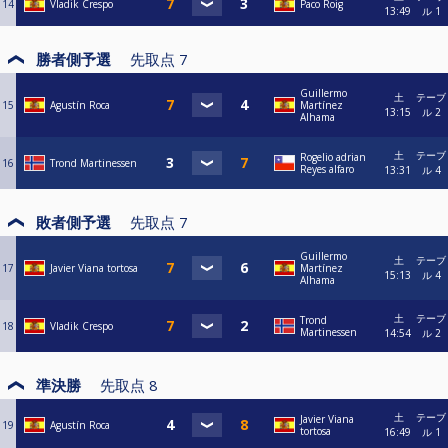
14
Vladik Crespo
Paco Roig
13:49
ル 1
勝者側予選
先取点
7
Guillermo
土
テーブ
15
Agustín Roca
Martínez
13:15
ル 2
Alhama
土
テーブ
Rogelio adrian
16
Trond Martinessen
Reyes alfaro
13:31
ル 4
敗者側予選
先取点
7
Guillermo
土
テーブ
17
Javier Viana tortosa
Martínez
15:13
ル 4
Alhama
土
テーブ
Trond
18
Vladik Crespo
Martinessen
14:54
ル 2
準決勝
先取点
8
土
テーブ
Javier Viana
19
Agustín Roca
tortosa
16:49
ル 1