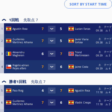
1回戦
先取点
7
土
テーブ
1
Agustín Roca
Lucian Farcas
09:38
ル 1
土
テーブ
Guillermo
Javier Viana
2
Martínez Alhama
tortosa
09:38
ル 2
土
テーブ
Alexandru
Trond
3
Magheran
Martinessen
09:39
ル 3
土
テーブ
Rogelio adrian
4
Jaime Costa
Reyes alfaro
09:39
ル 4
勝者1回戦
先取点
7
土
テーブ
5
Paco Roig
Agustín Roca
11:18
ル 4
土
テーブ
Guillermo
6
Vladik Crespo
Martínez Alhama
11:18
ル 3