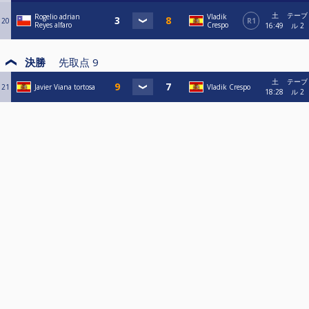
土
テーブ
Rogelio adrian
Vladik
20
R1
Reyes alfaro
Crespo
16:49
ル 2
決勝
先取点
9
土
テーブ
21
Javier Viana tortosa
Vladik Crespo
18:28
ル 2