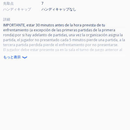
先取点
7
ハンディキャップ
ハンディキャップなし
詳細
IMPORTANTE, estar 30 minutos antes de la hora prevista de tu
enfrentamiento (a excepción de las primeras partidas de la primera
ronda) por si hay adelanto de partidas, una vez la organización asigna la
partida, el jugador no presentado cada 5 minutos pierde una partida, a la
tercera partida perdida pierde el enfrentamiento por no presentarse.
El jugador debe estar presente ya en la sala el turno de juego anterior al
de su enfrentamiento.
もっと表示
Prohibido: fuma, bebidas alcohólicas en la zona de juego, así como el uso
del telf. móvil durante la partida; con sanciones por incumplimiento del
reglamento.
Las normas de tiempo, comida y amonestaciones son las acordadas en la
pasada reunión.
Enfrentamientos regulados por tiempo:
1. El agotamiento del tiempo establecido supone la pérdida del partido.
2. Enfrentamiento en el doble KO: 45’ por jugador.
3. El jugador tiene derecho a una extensión de 5 minutos por prueba.
5. PAUSA Y TIEMPO. - Si el jugador solicita abandonar temporalmente la
mesa, solo podrá hacerlo durante su turno y utilizando su tiempo de