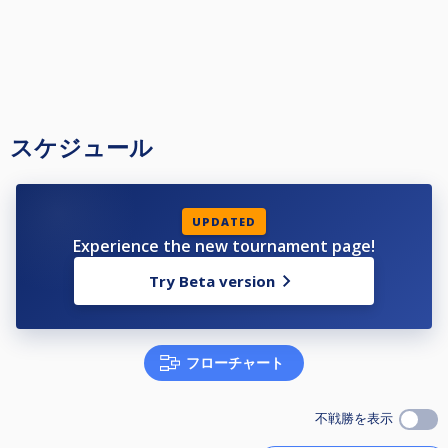
juego. No se pondrá el reloj en PAUSA.
6.EL NO USO DEL RELOJ CON MALA FE. - Si en algún enfrentamiento, se
observa que, por mala fe, no se usa el reloj, los jugadores serán
sancionados a criterio de Federación.
スケジュール
UPDATED
Experience the new tournament page!
Try Beta version
フローチャート
不戦勝を表示