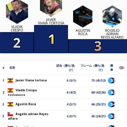
JAVIER
VIANA TORTOSA
VLADIK
CRESPO
AGUSTÍN
ROGELIO
ROCA
ADRIAN
REYES ALFARO
試合（勝ち/負
フレーム（勝ち/負
勝
名前
#
け）
け）
率
57%
Javier Viana tortosa
1
6 (5/1)
75 (43/32)
Vladik Crespo
62%
2
6 (4/2)
68 (42/26)
Poolvalencia
54%
Agustín Roca
3
4 (3/1)
46 (25/21)
Rogelio adrian Reyes
53%
3
4 (3/1)
45 (24/21)
alfaro