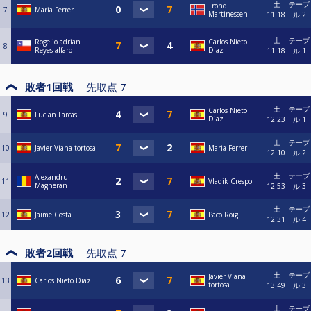
土
テーブ
Trond
7
Maria Ferrer
Martinessen
11:18
ル 2
土
テーブ
Rogelio adrian
Carlos Nieto
8
Reyes alfaro
Diaz
11:18
ル 1
敗者1回戦
先取点
7
土
テーブ
Carlos Nieto
9
Lucian Farcas
Diaz
12:23
ル 1
土
テーブ
10
Javier Viana tortosa
Maria Ferrer
12:10
ル 2
土
テーブ
Alexandru
11
Vladik Crespo
Magheran
12:53
ル 3
土
テーブ
12
Jaime Costa
Paco Roig
12:31
ル 4
敗者2回戦
先取点
7
土
テーブ
Javier Viana
13
Carlos Nieto Diaz
tortosa
13:49
ル 3
土
テーブ