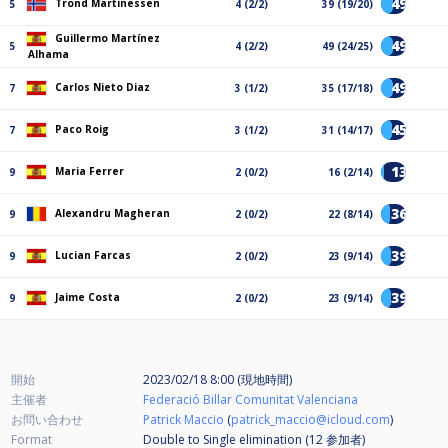
49%
Trond Martinessen
5
4 (2/2)
39 (19/20)
Guillermo Martínez
49%
5
4 (2/2)
49 (24/25)
Alhama
49%
Carlos Nieto Diaz
7
3 (1/2)
35 (17/18)
45%
Paco Roig
7
3 (1/2)
31 (14/17)
13%
Maria Ferrer
9
2 (0/2)
16 (2/14)
36%
Alexandru Magheran
9
2 (0/2)
22 (8/14)
39%
Lucian Farcas
9
2 (0/2)
23 (9/14)
39%
Jaime Costa
9
2 (0/2)
23 (9/14)
開始
2023/02/18 8:00 (現地時間)
主催者
Federació Billar Comunitat Valenciana
お問い合わせ
Patrick Maccio
(
patrick_maccio@icloud.com
)
Format
Double to Single elimination (12
参加者
)