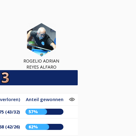
ROGELIO ADRIAN
REYES ALFARO
verloren)
Anteil gewonnen
57%
75 (43/32)
68 (42/26)
62%