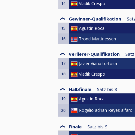
14
Vladik Crespo
Gewinner-Qualifikation
Satz
15
Agustín Roca
16
Trond Martinessen
Verlierer-Qualifikation
Satz
17
Javier Viana tortosa
18
Vladik Crespo
Halbfinale
Satz bis
8
19
Agustín Roca
Rogelio adrian Reyes alfaro
20
Finale
Satz bis
9