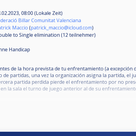
.02.2023, 08:00 (Lokale Zeit)
deració Billar Comunitat Valenciana
trick Maccio
(
patrick_maccio@icloud.com
)
uble to Single elimination (12
teilnehmer
)
hne Handicap
s de la hora prevista de tu enfrentamiento (a excepción de
 de partidas, una vez la organización asigna la partida, el
tercera partida perdida pierde el enfrentamiento por no pres
en la sala el turno de juego anterior al de su enfrentamient
as en la zona de juego, así como el uso del telf. móvil duran
monestaciones son las acordadas en la pasada reunión.
iempo: