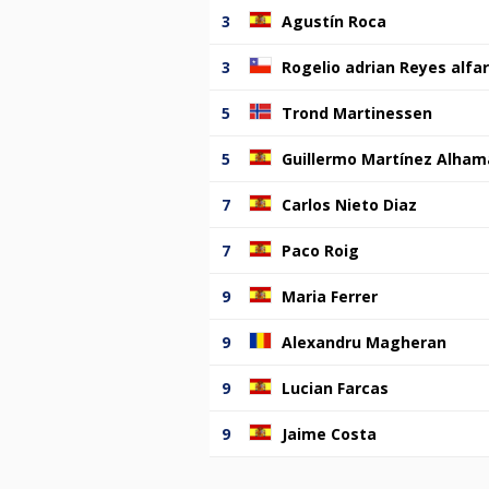
3
Agustín Roca
3
Rogelio adrian Reyes alfa
5
Trond Martinessen
5
Guillermo Martínez Alham
7
Carlos Nieto Diaz
7
Paco Roig
9
Maria Ferrer
9
Alexandru Magheran
9
Lucian Farcas
9
Jaime Costa