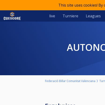
This site uses cookies! By
live
Turniere
Leagues
AUTONO
Federació Billar Comunitat Valenciana
Turn