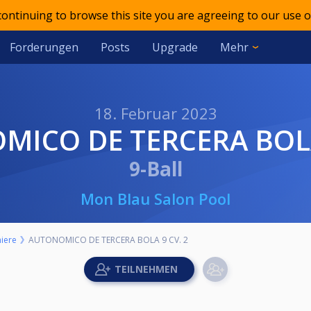
 continuing to browse this site you are agreeing to our use o
Forderungen
Posts
Upgrade
Mehr
18. Februar 2023
MICO DE TERCERA BOLA
9-Ball
Mon Blau Salon Pool
iere
AUTONOMICO DE TERCERA BOLA 9 CV. 2