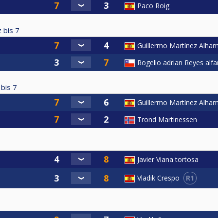
Paco Roig
 bis
7
Guillermo Martínez Alha
Rogelio adrian Reyes alfa
 bis
7
Guillermo Martínez Alha
Trond Martinessen
Javier Viana tortosa
R1
Vladik Crespo