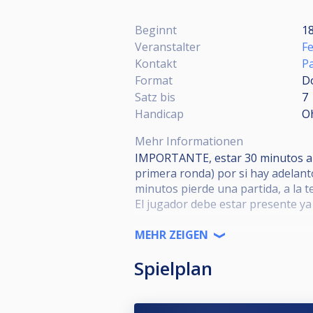
Beginnt
18
Veranstalter
Fe
Kontakt
Pa
Format
Do
Satz bis
7
Handicap
O
Mehr Informationen
IMPORTANTE, estar 30 minutos ante
primera ronda) por si hay adelanto
minutos pierde una partida, a la 
El jugador debe estar presente ya 
MEHR ZEIGEN
Prohibido: fuma, bebidas alcohólic
Spielplan
incumplimiento del reglamento.
Las normas de tiempo, comida y a
Enfrentamientos regulados por t