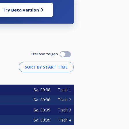
Try Beta version
Freilose zeigen
, no se usa el reloj, los
Sa.
09:38
Tisch 1
Sa.
09:38
Tisch 2
Sa.
09:39
Tisch 3
Sa.
09:39
Tisch 4