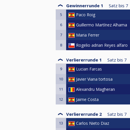
Gewinnerrunde 1
Satz bis
7
5
Paco Roig
6
Guillermo Martínez Alhama
7
Maria Ferrer
8
Rogelio adrian Reyes alfaro
Verliererrunde 1
Satz bis
7
9
Lucian Farcas
10
Javier Viana tortosa
11
Alexandru Magheran
12
Jaime Costa
Verliererrunde 2
Satz bis
7
13
Carlos Nieto Diaz