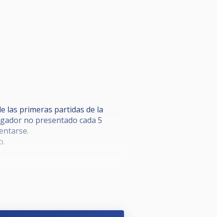
 las primeras partidas de la
 jugador no presentado cada 5
entarse.
o.
te la partida; con sanciones por