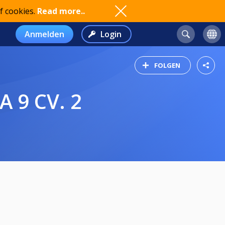
f cookies.
Read more..
Anmelden
Login
FOLGEN
 9 CV. 2