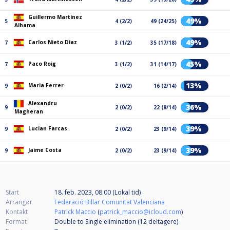
Guillermo Martínez
49%
5
4 (2/2)
49 (24/25)
Alhama
49%
Carlos Nieto Diaz
7
3 (1/2)
35 (17/18)
45%
Paco Roig
7
3 (1/2)
31 (14/17)
13%
Maria Ferrer
9
2 (0/2)
16 (2/14)
Alexandru
36%
9
2 (0/2)
22 (8/14)
Magheran
39%
Lucian Farcas
9
2 (0/2)
23 (9/14)
39%
Jaime Costa
9
2 (0/2)
23 (9/14)
Start
18. feb. 2023, 08.00 (Lokal tid)
Arrangør
Federació Billar Comunitat Valenciana
Kontakt
Patrick Maccio
(
patrick_maccio@icloud.com
)
Format
Double to Single elimination (12
deltagere
)