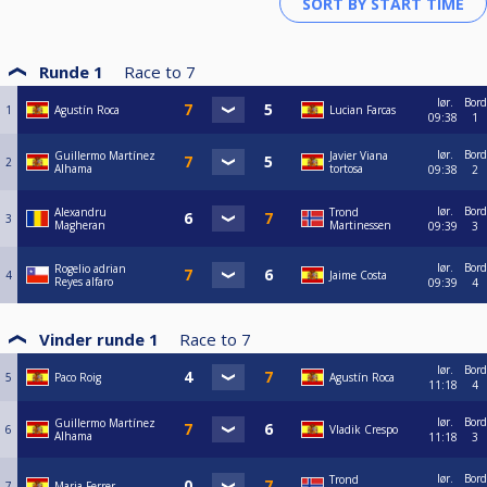
Runde 1
Race to
7
lør.
Bord
1
Agustín Roca
Lucian Farcas
09:38
1
lør.
Bord
Guillermo Martínez
Javier Viana
2
Alhama
tortosa
09:38
2
lør.
Bord
Alexandru
Trond
3
Magheran
Martinessen
09:39
3
lør.
Bord
Rogelio adrian
4
Jaime Costa
Reyes alfaro
09:39
4
Vinder runde 1
Race to
7
lør.
Bord
5
Paco Roig
Agustín Roca
11:18
4
lør.
Bord
Guillermo Martínez
6
Vladik Crespo
Alhama
11:18
3
lør.
Bord
Trond
7
Maria Ferrer