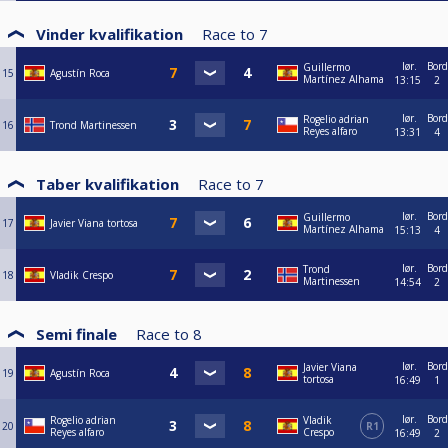
Vinder kvalifikation
Race to
7
lør.
Bord
Guillermo
15
Agustín Roca
Martínez Alhama
13:15
2
lør.
Bord
Rogelio adrian
16
Trond Martinessen
Reyes alfaro
13:31
4
Taber kvalifikation
Race to
7
lør.
Bord
Guillermo
17
Javier Viana tortosa
Martínez Alhama
15:13
4
lør.
Bord
Trond
18
Vladik Crespo
Martinessen
14:54
2
Semi finale
Race to
8
lør.
Bord
Javier Viana
19
Agustín Roca
tortosa
16:49
1
lør.
Bord
Rogelio adrian
Vladik
20
R1
Reyes alfaro
Crespo
16:49
2