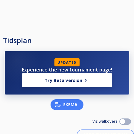
juego. No se pondrá el reloj en PAUSA.
6.EL NO USO DEL RELOJ CON MALA FE. - Si en algún enfrentamiento, se
observa que, por mala fe, no se usa el reloj, los jugadores serán
sancionados a criterio de Federación.
Tidsplan
UPDATED
Experience the new tournament page!
Try Beta version
SKEMA
Vis walkovers