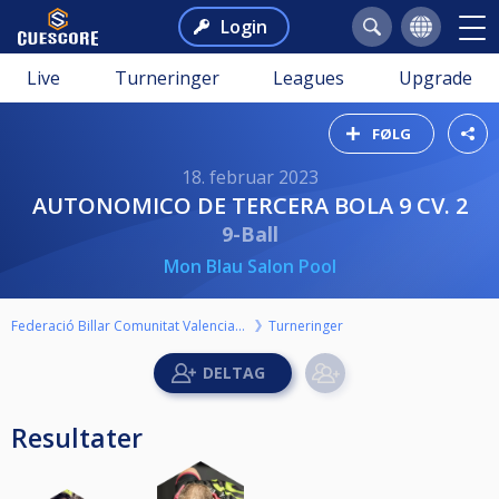
Login
Live
Turneringer
Leagues
Upgrade
FØLG
18. februar 2023
AUTONOMICO DE TERCERA BOLA 9 CV. 2
9-Ball
Mon Blau Salon Pool
Federació Billar Comunitat Valenciana
Turneringer
Resultater