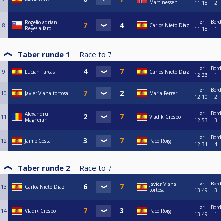
Martinessen
11:18
2
lør.
Bord
Rogelio adrian
8
Carlos Nieto Diaz
Reyes alfaro
11:18
1
Taber runde 1
Race to
7
lør.
Bord
9
Lucian Farcas
Carlos Nieto Diaz
12:23
1
lør.
Bord
10
Javier Viana tortosa
Maria Ferrer
12:10
2
lør.
Bord
Alexandru
11
Vladik Crespo
Magheran
12:53
3
lør.
Bord
12
Jaime Costa
Paco Roig
12:31
4
Taber runde 2
Race to
7
lør.
Bord
Javier Viana
13
Carlos Nieto Diaz
tortosa
13:49
3
lør.
Bord
14
Vladik Crespo
Paco Roig
13:49
1