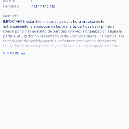
Race to
7
Handicap
Ingen handicap
Mere info
IMPORTANTE, estar 30 minutos antes de la hora prevista de tu
enfrentamiento (a excepción de las primeras partidas de la primera
ronda) por si hay adelanto de partidas, una vez la organización asigna la
partida, el jugador no presentado cada 5 minutos pierde una partida, a la
tercera partida perdida pierde el enfrentamiento por no presentarse.
El jugador debe estar presente ya en la sala el turno de juego anterior al
de su enfrentamiento.
VIS MERE
Prohibido: fuma, bebidas alcohólicas en la zona de juego, así como el uso
del telf. móvil durante la partida; con sanciones por incumplimiento del
reglamento.
Las normas de tiempo, comida y amonestaciones son las acordadas en la
pasada reunión.
Enfrentamientos regulados por tiempo:
1. El agotamiento del tiempo establecido supone la pérdida del partido.
2. Enfrentamiento en el doble KO: 45’ por jugador.
3. El jugador tiene derecho a una extensión de 5 minutos por prueba.
5. PAUSA Y TIEMPO. - Si el jugador solicita abandonar temporalmente la
mesa, solo podrá hacerlo durante su turno y utilizando su tiempo de