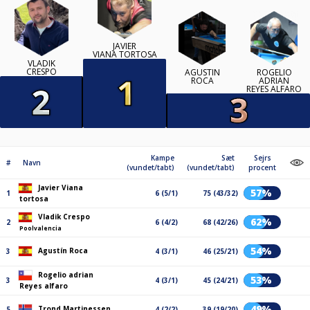
JAVIER
VIANA TORTOSA
VLADIK
CRESPO
AGUSTÍN
ROGELIO
ROCA
ADRIAN
REYES ALFARO
Kampe
Sæt
Sejrs
#
Navn
(vundet/tabt)
(vundet/tabt)
procent
Javier Viana
57%
1
6 (5/1)
75 (43/32)
tortosa
Vladik Crespo
62%
2
6 (4/2)
68 (42/26)
Poolvalencia
54%
Agustín Roca
3
4 (3/1)
46 (25/21)
Rogelio adrian
53%
3
4 (3/1)
45 (24/21)
Reyes alfaro
49%
Trond Martinessen
5
4 (2/2)
39 (19/20)