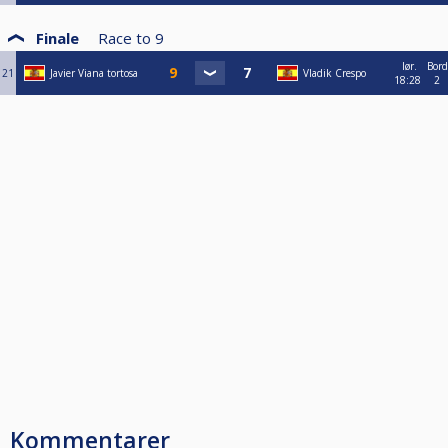
Finale
Race to
9
lør.
Bord
21
Javier Viana tortosa
Vladik Crespo
18:28
2
Kommentarer