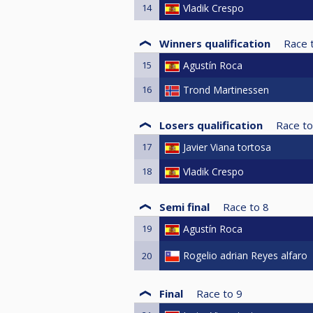
14
Vladik Crespo
Winners qualification
Race 
15
Agustín Roca
16
Trond Martinessen
Losers qualification
Race to
17
Javier Viana tortosa
18
Vladik Crespo
Semi final
Race to
8
19
Agustín Roca
Rogelio adrian Reyes alfaro
20
Final
Race to
9