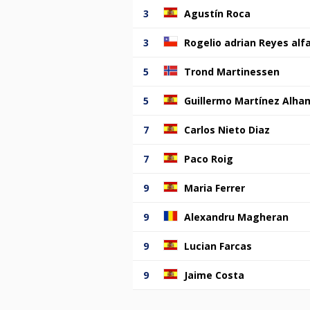
3
Agustín Roca
3
Rogelio adrian Reyes alf
5
Trond Martinessen
5
Guillermo Martínez Alha
7
Carlos Nieto Diaz
7
Paco Roig
9
Maria Ferrer
9
Alexandru Magheran
9
Lucian Farcas
9
Jaime Costa