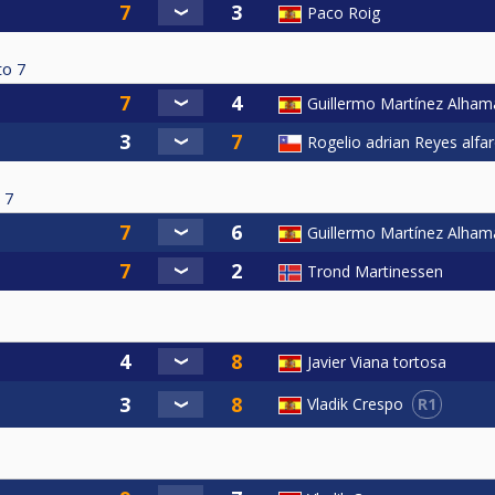
Paco Roig
to
7
Guillermo Martínez Alham
Rogelio adrian Reyes alfa
7
Guillermo Martínez Alham
Trond Martinessen
Javier Viana tortosa
R1
Vladik Crespo