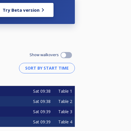
Try Beta version
Show walkovers
, no se usa el reloj, los
Sat
09:38
Table 1
Sat
09:38
Table 2
Sat
09:39
Table 3
Sat
09:39
Table 4