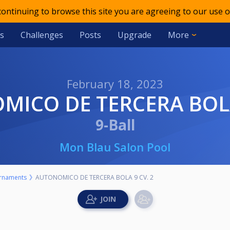
 continuing to browse this site you are agreeing to our use o
s
Challenges
Posts
Upgrade
More
February 18, 2023
MICO DE TERCERA BOLA
9-Ball
Mon Blau Salon Pool
rnaments
AUTONOMICO DE TERCERA BOLA 9 CV. 2