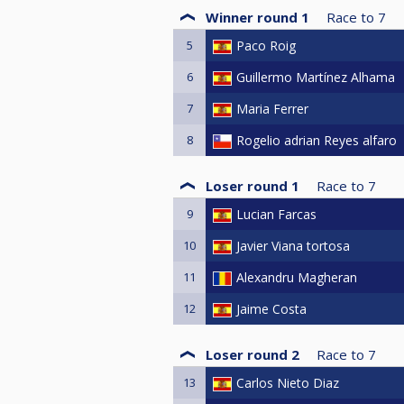
Winner round 1
Race to
7
5
Paco Roig
6
Guillermo Martínez Alhama
7
Maria Ferrer
8
Rogelio adrian Reyes alfaro
Loser round 1
Race to
7
9
Lucian Farcas
10
Javier Viana tortosa
11
Alexandru Magheran
12
Jaime Costa
Loser round 2
Race to
7
13
Carlos Nieto Diaz