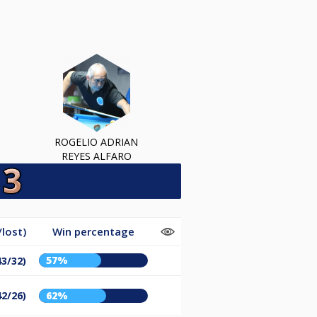
ROGELIO ADRIAN
REYES ALFARO
lost)
Win percentage
57%
43/32)
42/26)
62%