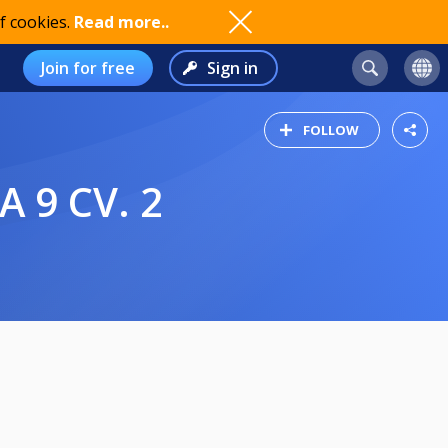
f cookies.
Read more..
Join for free
Sign in
FOLLOW
 9 CV. 2