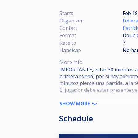
Starts
Feb 18
Organizer
Federa
Contact
Patric
Format
Double
Race to
7
Handicap
No ha
More info
IMPORTANTE, estar 30 minutos ante
primera ronda) por si hay adelanto
minutos pierde una partida, a la 
El jugador debe estar presente ya 
SHOW MORE
Prohibido: fuma, bebidas alcohólic
Schedule
incumplimiento del reglamento.
Las normas de tiempo, comida y a
Enfrentamientos regulados por t