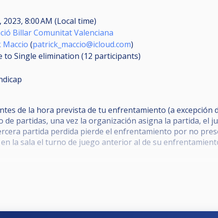
, 2023, 8:00 AM (Local time)
ció Billar Comunitat Valenciana
k Maccio
(
patrick_maccio@icloud.com
)
 to Single elimination (12
participants
)
ndicap
s de la hora prevista de tu enfrentamiento (a excepción de
 de partidas, una vez la organización asigna la partida, el
tercera partida perdida pierde el enfrentamiento por no pres
en la sala el turno de juego anterior al de su enfrentamient
as en la zona de juego, así como el uso del telf. móvil duran
monestaciones son las acordadas en la pasada reunión.
iempo: