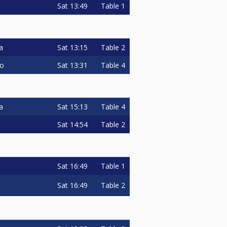
Sat
13:49
Table 1
Sat
13:15
Table 2
a
Sat
13:31
Table 4
ro
Sat
15:13
Table 4
a
Sat
14:54
Table 2
Sat
16:49
Table 1
Sat
16:49
Table 2