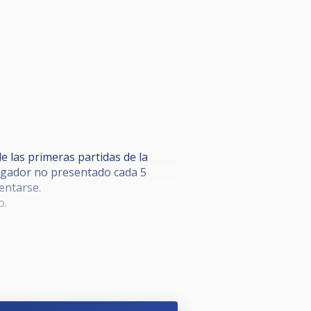
 las primeras partidas de la
 jugador no presentado cada 5
entarse.
o.
te la partida; con sanciones por