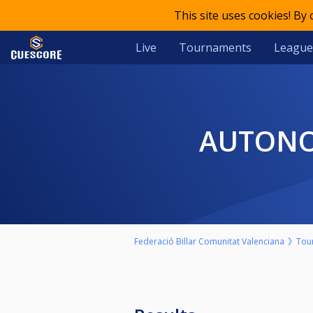
This site uses cookies! By
Live
Tournaments
League
AUTONO
Federació Billar Comunitat Valenciana
Tou