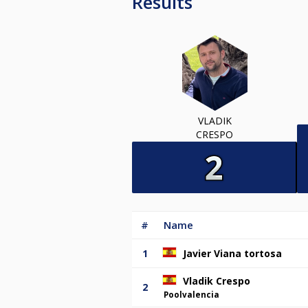
Results
VLADIK
CRESPO
#
Name
1
Javier Viana tortosa
Vladik Crespo
2
Poolvalencia