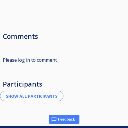
Comments
Please log in to comment
Participants
Feedback