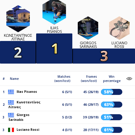
ILIAS
PISANOS
ΚΩΝΣΤΑΝΤΊΝΟΣ
ΛΊΤΙΝΑΣ
GIORGOS
LUCIANO
SARINAKIS
ROSSI
Matches
Frames
Win
#
Name
(won/lost)
(won/lost)
percentage
58%
Ilias Pisanos
1
6 (5/1)
45 (26/19)
Κωνσταντίνος
63%
2
6 (5/1)
46 (29/17)
Λίτινας
Giorgos
51%
3
5 (3/2)
39 (20/19)
Sarinakis
61%
Luciano Rossi
3
4 (3/1)
28 (17/11)