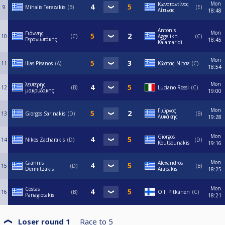
Mon
Κωνσταντίνος
9
Mihalis Terezakis
B
Ε
Λίτινας
18:48
Antonis
Mon
Γιάννης
10
C
Aggelikh
C
Γερανιωτάκης
18:45
Kalamaridi
Mon
11
Ilias Pisanos
A
Κώστας Νίτσε
C
18:54
Mon
λευτερης
12
B
Luciano Rossi
C
μακρυδακης
19:00
Mon
Γιώργος
13
Giorgos Sarinakis
D
B
Λυκάκης
19:28
Mon
Giorgos
14
Nikos Zacharakis
D
D
Koutsounakis
19:16
Mon
Giannis
Alexandros
15
D
B
Dermitzakis
Arapakis
18:25
Mon
Costas
16
B
Olli Pitkänen
C
Panagiotakis
18:21
Loser round 1
Race to
5