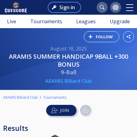
Sign in
Live
Tournaments
Leagues
Upgrade
FOLLOW
August 18, 2025
ARAMIS SUMMER HANDICAP 9BALL +300
BONUS
9-Ball
ARAMIS Billiard Club
ARAMIS Billiard Club
Tournaments
Results