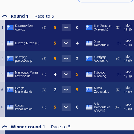
ΟΙ ΑΘΛΗΤΕΣ Ε. Ε ΣΤΑ 4 ΚΑΙ , ΣΤ ΣΤ ΚΑΤΗΓΟΡΙΑΣ ΠΑΙΖΟΥΝ ΣΤΑ 3 ΠΑΙΧΝΙΔΙΑ
Round 1
Race to
5
Mon
Κωνσταντίνος
Ilias Zouzias
1
Ε
D
Λίτινας
(Maverick)
18:19
Mon
Sissi
3
Κώστας Νίτσε
C
B
Damoulaki
18:19
Mon
λευτερης
Σωτήρης
4
B
C
μακρυδακης
Αραπάκης
18:09
Mon
Manousos Manu
Γιώργος
5
B
B
Kastrinakis
Λυκάκης
18:19
Mon
George
Nikos
6
D
D
Manolakakis
Zacharakis
18:09
Aris
Mon
Costas
8
B
Damoulakis
A=
Panagiotakis
18:08
ARAMIS
Winner round 1
Race to
5