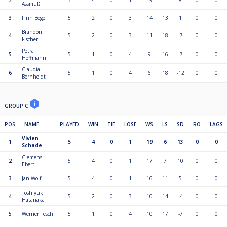
2
5
4
0
1
19
11
8
0
0
Assmuß
3
Finn Böge
5
2
0
3
14
13
1
0
0
Brandon
4
5
2
0
3
11
18
-7
0
0
Fischer
Petra
5
5
1
0
4
9
16
-7
0
0
Hoffmann
Claudia
6
5
1
0
4
6
18
-12
0
0
Bornholdt
GROUP C
POS
NAME
PLAYED
WIN
TIE
LOSE
WS
LS
SD
RO
LAGS
Vivien
1
5
4
0
1
19
6
13
0
0
Schade
Clemens
2
5
4
0
1
17
7
10
0
0
Ebert
3
Jan Wolf
5
4
0
1
16
11
5
0
0
Toshiyuki
4
5
2
0
3
10
14
-4
0
0
Hatanaka
5
Werner Tesch
5
1
0
4
10
17
-7
0
0