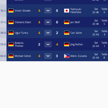
Sat
Table
Toshiyuki
56-C
Vivien Schade
Hatanaka
20:48
9
Sat
Table
57-C
Clemens Ebert
Jan Wolf
20:48
5
Sat
Table
58-D
Ugur Türkü
Can Salim
20:44
4
Sat
Table
Roberto
59-D
Jörg Rother
Thomas
20:44
1
Sat
Table
60-D
Michael Götze
Allein Zulueta
20:44
8