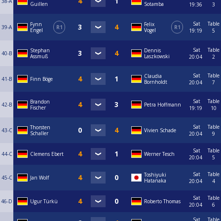
38-A
Guillen
Sotamba
19:36
3
Sat
Table
Fynn
Felix
39-A
R1
R1
Engel
Vogel
19:19
5
Sat
Table
Stephan
Dennis
40-B
Assmuß
Laszkowski
20:04
2
Sat
Table
Claudia
41-B
Finn Böge
Bornholdt
20:04
7
Sat
Table
Brandon
42-B
Petra Hoffmann
Fischer
19:19
10
Sat
Table
Thorsten
43-C
Vivien Schade
Schaller
20:04
9
Sat
Table
44-C
Clemens Ebert
Werner Tesch
20:04
5
Sat
Table
Toshiyuki
45-C
Jan Wolf
Hatanaka
20:04
4
Sat
Table
46-D
Ugur Türkü
Roberto Thomas
20:04
6
Sat
Table