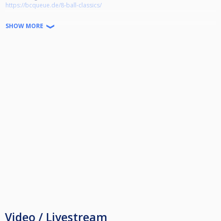
https://bcqueue.de/8-ball-classics/
Bitte über den Link das Anmeldeformular ausfüllen und absenden. Das
SHOW MORE
Startgeld kann per Überweisung oder via PayPal bezahlt werden – alle
Einzelheiten dazu erhaltet Ihr zeitnah nach eurer Anmeldung per E-Mail.
Nach Bezahlung des Startgeldes, werden die Teilnehmer durch die
Turnierleitung hier in Cuescore in das "8-Ball Classics - Teilnehmerfeld"
hinzugefügt.
QF 3:
4 Grp à 6 Spieler
innerhalb der Gruppe jeder vs jeden
Satz auf 4, Wechselbreak
Gruppensieger qualifiziert sich direkt für das Finale am 06.10.
Gruppen-2. spielen gegen Gruppen-3. Qualifikationsrunde
Quali-Runde:
1 Satz auf 5, Wechselbreak
Video / Livestream