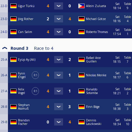
Sat
Table
22-D
Ugur Türkü
Allein Zulueta
18:14
9
Sat
Table
23-D
Jörg Rother
Michael Götze
18:16
4
Sat
Table
24-D
Can Salim
Roberto Thomas
17:54
1
Round 3
Race to
4
Sat
Table
Rafael Arce
25-A
Eyüp Ay.(Ali)
Guillen
18:15
7
Sat
Table
Fynn
26-A
R1
Nikolas Menke
Engel
18:17
6
Sat
Table
Felix
Ronaldo
27-A
R1
Vogel
Sotamba
18:21
2
Sat
Table
Stephan
28-B
Finn Böge
Assmuß
18:38
3
Sat
Table
Brandon
Dennis
29-B
Fischer
Laszkowski
18:34
10