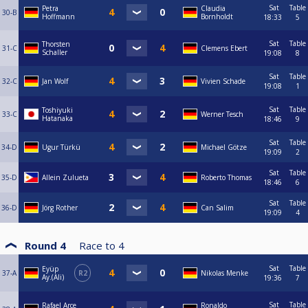
Sat
Table
Petra
Claudia
30-B
Hoffmann
Bornholdt
18:33
5
Sat
Table
Thorsten
31-C
Clemens Ebert
Schaller
19:08
8
Sat
Table
32-C
Jan Wolf
Vivien Schade
19:08
1
Sat
Table
Toshiyuki
33-C
Werner Tesch
Hatanaka
18:46
9
Sat
Table
34-D
Ugur Türkü
Michael Götze
19:09
2
Sat
Table
35-D
Allein Zulueta
Roberto Thomas
18:46
6
Sat
Table
36-D
Jörg Rother
Can Salim
19:09
4
Round 4
Race to
4
Sat
Table
Eyüp
37-A
R2
Nikolas Menke
Ay.(Ali)
19:36
7
Sat
Table
Rafael Arce
Ronaldo