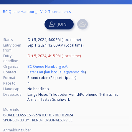
BC Queue Hamburg e.V.
Tournaments
Starts
Oct 5, 2024, 4:00 PM (Local time)
Entry open
Sep 1, 2024, 12:00 AM (Local time)
from
Entry
Oct 5, 2024, 4:15 PM (Local time)
deadline
Organizer
BC Queue Hamburg e.V.
Contact
Peter Lau
(
lau.bcqueue@yahoo.de
)
Format
Round robin (24
participants
)
Race to
4
Handicap
No handicap
Dresscode
Lange Hose, Trikot oder Hemd/Polohemd, T-Shirts mit
Ärmeln, festes Schuhwerk
More info
8-BALL CLASSICS - vom 03.10. - 06.10.2024
SPONSORED BY TREND-PERSONALSERVICE
Anmeldung über