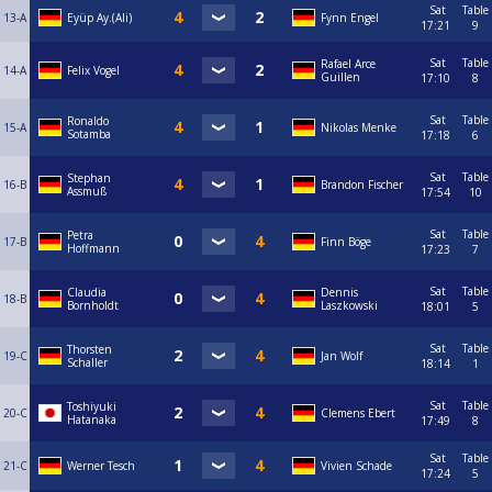
Sat
Table
13-A
Eyüp Ay.(Ali)
Fynn Engel
17:21
9
Sat
Table
Rafael Arce
14-A
Felix Vogel
Guillen
17:10
8
Sat
Table
Ronaldo
15-A
Nikolas Menke
Sotamba
17:18
6
Sat
Table
Stephan
16-B
Brandon Fischer
Assmuß
17:54
10
Sat
Table
Petra
17-B
Finn Böge
Hoffmann
17:23
7
Sat
Table
Claudia
Dennis
18-B
Bornholdt
Laszkowski
18:01
5
Sat
Table
Thorsten
19-C
Jan Wolf
Schaller
18:14
1
Sat
Table
Toshiyuki
20-C
Clemens Ebert
Hatanaka
17:49
8
Sat
Table
21-C
Werner Tesch
Vivien Schade
17:24
5