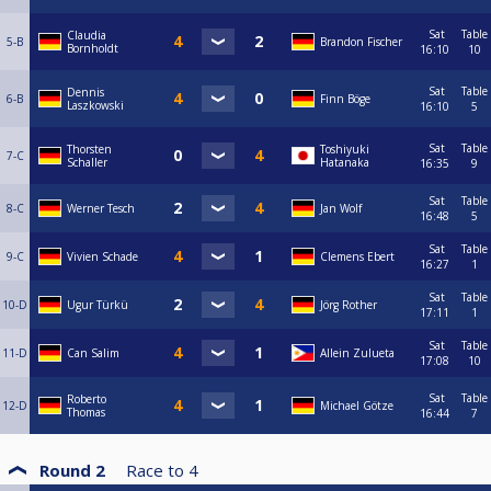
Sat
Table
Claudia
5-B
Brandon Fischer
Bornholdt
16:10
10
Sat
Table
Dennis
6-B
Finn Böge
Laszkowski
16:10
5
Sat
Table
Thorsten
Toshiyuki
7-C
Schaller
Hatanaka
16:35
9
Sat
Table
8-C
Werner Tesch
Jan Wolf
16:48
5
Sat
Table
9-C
Vivien Schade
Clemens Ebert
16:27
1
Sat
Table
10-D
Ugur Türkü
Jörg Rother
17:11
1
Sat
Table
11-D
Can Salim
Allein Zulueta
17:08
10
Sat
Table
Roberto
12-D
Michael Götze
Thomas
16:44
7
Round 2
Race to
4