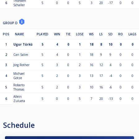
Thorsten
6
5
0
0
5
3
20
-17
0
0
Schaller
GROUP D
POS
NAME
PLAYED
WIN
TIE
LOSE
WS
LS
SD
RO
LAGS
1
Ugur Türkü
5
4
0
1
18
8
10
0
0
2
Can Salim
5
4
0
1
18
9
9
0
0
3
Jörg Rother
5
3
0
2
16
12
4
0
0
Michael
4
5
2
0
3
13
17
-4
0
0
Götze
Roberto
5
5
2
0
3
10
16
-6
0
0
Thomas
Allein
6
5
0
0
5
7
20
-13
0
0
Zulueta
Schedule