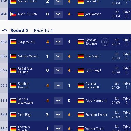
47-D
Michael Götze
Can Salim
20:04
1
Sat
Table
48-D
Allein Zulueta
Jörg Rother
20:04
8
Round 5
Race to
4
Sat
Table
Ronaldo
49-A
Eyüp Ay.(Ali)
R1
Sotamba
20:29
3
Sat
Table
50-A
Nikolas Menke
Felix Vogel
20:29
9
Sat
Table
Rafael Arce
51-A
Fynn Engel
Guillen
20:29
6
Sat
Table
Stephan
Claudia
52-B
Assmuß
Bornholdt
21:09
7
Sat
Table
Dennis
53-B
Petra Hoffmann
Laszkowski
21:09
2
Sat
Table
54-B
Finn Böge
Brandon Fischer
21:09
6
Sat
Table
Thorsten
55-C
Werner Tesch
Schaller
20:48
10