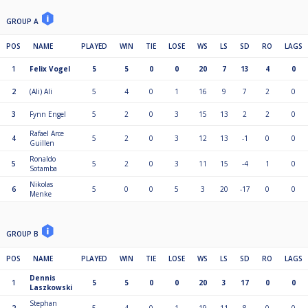
GROUP A
POS
NAME
PLAYED
WIN
TIE
LOSE
WS
LS
SD
RO
LAGS
1
Felix Vogel
5
5
0
0
20
7
13
4
0
2
(Ali) Ali
5
4
0
1
16
9
7
2
0
3
Fynn Engel
5
2
0
3
15
13
2
2
0
Rafael Arce
4
5
2
0
3
12
13
-1
0
0
Guillen
Ronaldo
5
5
2
0
3
11
15
-4
1
0
Sotamba
Nikolas
6
5
0
0
5
3
20
-17
0
0
Menke
GROUP B
POS
NAME
PLAYED
WIN
TIE
LOSE
WS
LS
SD
RO
LAGS
Dennis
1
5
5
0
0
20
3
17
0
0
Laszkowski
Stephan