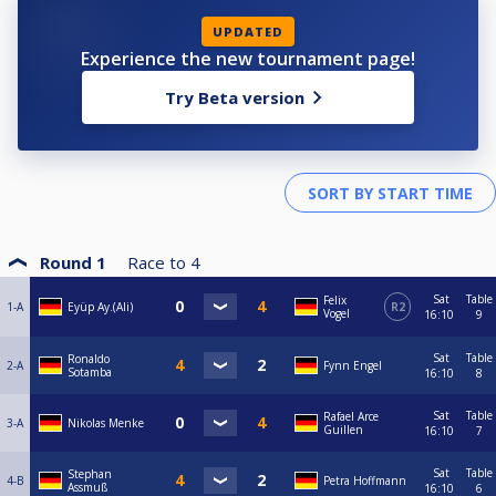
UPDATED
Experience the new tournament page!
Try Beta version
Round 1
Race to
4
Sat
Table
Felix
1-A
Eyüp Ay.(Ali)
R2
Vogel
16:10
9
Sat
Table
Ronaldo
2-A
Fynn Engel
Sotamba
16:10
8
Sat
Table
Rafael Arce
3-A
Nikolas Menke
Guillen
16:10
7
Sat
Table
Stephan
4-B
Petra Hoffmann
Assmuß
16:10
6