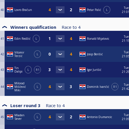
Tue
40
Lovro Bračun
Petar Palić
L
21:0
Winners qualification
Race to
4
Tue
41
Edin Redžić
L
Ronald Mijatovic
21:1
Tue
Vitomir
42
L
Josip Berišić
Terzić
21:0
Tue
Tin
43
L
R1
Igor Jurišić
Dalipi
21:2
Milorad
Tue
44
Miščević
L
Dominik Ivančić
R1
21:4
Miki
Loser round 3
Race to
4
Tue
Mladen
45
L
Antonio Dumancic
Sever
21:0