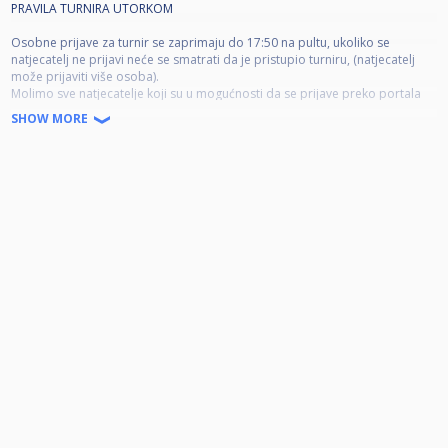
PRAVILA TURNIRA UTORKOM
Osobne prijave za turnir se zaprimaju do 17:50 na pultu, ukoliko se
natjecatelj ne prijavi neće se smatrati da je pristupio turniru, (natjecatelj
može prijaviti više osoba).
Molimo sve natjecatelje koji su u mogućnosti da se prijave preko portala
cuescore.com, rok prijave na cuescore.com je 17:59 (prije izvlačenja).
SHOW MORE
Molio sve natjecatelje da podmire kotizaciju prije početka turnira.
Naknadne izmjene ili dodavanja u turnir nakon izvlačenja ždrijeba nisu
moguća.
Turnir počinje u 18:00 izvlačenjem ždrijeba i prozivanjem natjecatelja na
stolove.
Prije početka turnira obavezno je vratiti kugle osoblju kluba.
Zabrana pušenja u prostorima gdje se održava turnir starta u 17h.
Natjecatelji se prozivaju po redu kako je ždrijeb izvučen te se tako
dodjeljuju na stolove.
Ukoliko natjecatelj nije stigao na vrijeme (do 18h) te nije prisutan na dodjeli
stola gubi susret.
Ukoliko natjecatelj nije na stolu unutar 5 minuta od pokretanja bilo kojeg
susreta za vrijeme trajanja turnira gubi susret.
Ukoliko oba natjecatelja kasne na susret, pobjednik će se odrediti
slučajnim odabirom putem aplikacije.
Ukoliko natjecatelj predaje partiju kada je protivnik na stolu, automatski
predaje cijeli susret.