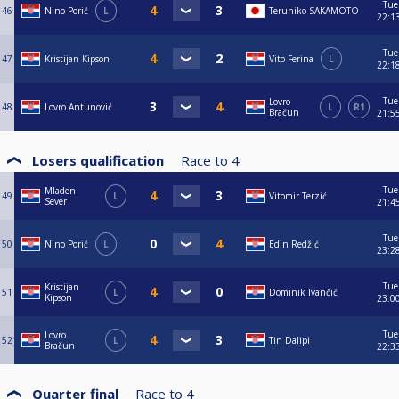
Tue
46
Nino Porić
L
Teruhiko SAKAMOTO
22:1
Tue
47
Kristijan Kipson
Vito Ferina
L
22:1
Tue
Lovro
48
Lovro Antunović
L
R1
Bračun
21:5
Losers qualification
Race to
4
Tue
Mladen
49
L
Vitomir Terzić
Sever
21:4
Tue
50
Nino Porić
L
Edin Redžić
23:2
Tue
Kristijan
51
L
Dominik Ivančić
Kipson
23:0
Tue
Lovro
52
L
Tin Dalipi
Bračun
22:3
Quarter final
Race to
4