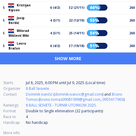
Kristijan
66%
5
6 (4/2)
32 (21/11)
260
Kipson
Josip
55%
5
4 (3/1)
22 (12/10)
260
Berišić
Milorad
56%
5
4 (3/1)
25 (14/11)
260
Miščević Miki
Lovro
51%
5
6 (4/2)
37 (19/18)
260
Bračun
SHOW MORE
Starts
Jul 8, 2025, 6:00 PM
until
Jul 9, 2025 (Local time)
Organizer
8 Ball Sesvete
Contact
Dominik Ivančić
(
dominik.ivancic@gmail.com
) and
Bruno
Tomas
(
bruno.tomas09081999@gmail.com
,
0955617963
)
Rankings
8 BALL SESVETE - TURNIR UTORKOM 2025.
Format
Double to Single elimination (32
participants
)
Race to
4
Handicap
No handicap
More info