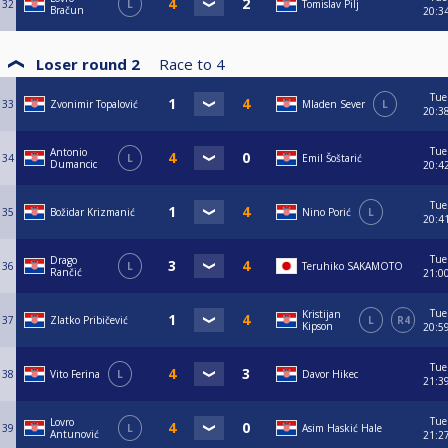
32
L
Tomislav Pilj
Bračun
20:3
Loser round 2
Race to
4
Tue
33
Zvonimir Topalović
Mladen Sever
L
20:3
Tue
Antonio
34
L
Emil Šoštarić
Dumancic
20:4
Tue
35
Božidar Krizmanić
Nino Porić
L
20:4
Tue
Drago
36
L
Teruhiko SAKAMOTO
Rančić
21:0
Tue
Kristijan
37
Zlatko Pribičević
L
R4
Kipson
20:5
Tue
38
Vito Ferina
L
Davor Hikec
21:3
Tue
Lovro
39
L
Asim Haskić Hale
Antunović
21:2