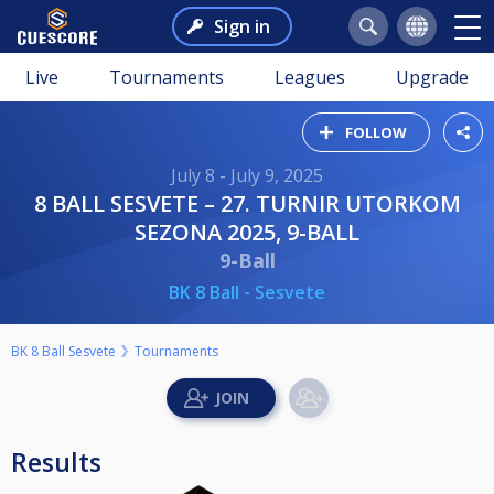
Sign in
Live
Tournaments
Leagues
Upgrade
FOLLOW
July 8 - July 9, 2025
8 BALL SESVETE – 27. TURNIR UTORKOM
SEZONA 2025, 9-BALL
9-Ball
BK 8 Ball - Sesvete
BK 8 Ball Sesvete
Tournaments
Results