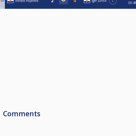
59
Ronald Mijatovic
Igor Jurišić
L
00:4
Comments