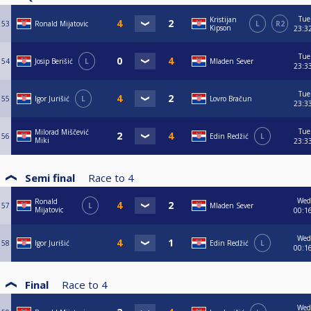
Tue
Kristijan
53
Ronald Mijatovic
L
R2
Kipson
23:3
Tue
54
Josip Berišić
L
Mladen Sever
23:3
Tue
55
Igor Jurišić
L
Lovro Bračun
23:3
Tue
Milorad Miščević
56
Edin Redžić
L
Miki
23:3
Semi final
Race to
4
Wed
Ronald
57
L
Mladen Sever
Mijatovic
00:1
Wed
58
Igor Jurišić
Edin Redžić
L
00:1
Final
Race to
4
Wed