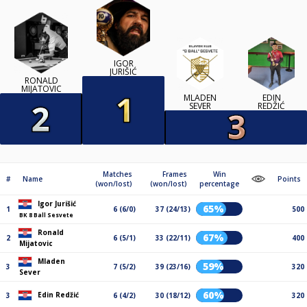
IGOR
JURIŠIĆ
RONALD
MIJATOVIC
MLADEN
EDIN
SEVER
REDŽIĆ
Matches
Frames
Win
#
Name
Points
(won/lost)
(won/lost)
percentage
Igor Jurišić
65%
1
6 (6/0)
37 (24/13)
500
BK 8 Ball Sesvete
Ronald
67%
2
6 (5/1)
33 (22/11)
400
Mijatovic
Mladen
59%
3
7 (5/2)
39 (23/16)
320
Sever
60%
Edin Redžić
3
6 (4/2)
30 (18/12)
320