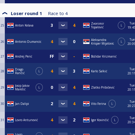
Loser round 1
Race to
4
Tue
Zvonimir
25
Anton Kelava
L
Topalović
19:4
Tue
Aleksandra
26
Antonio Dumancic
L
Krisper Mijatovic
20:0
27
Andrej Perić
Božidar Krizmanić
Tue
Drago
28
L
Karlo Salkić
Rančić
20:1
Tue
Josip Jakov
29
L
Zlatko Pribičević
Maretić
20:1
Tue
30
Jan Dalipi
Vito Ferina
L
20:2
Tue
31
Lovro Antunović
Igor Kovinčić
L
20:3
Tue
Lovro