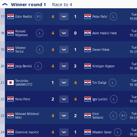
Winner round 1
Race to
4
Tue
17
Edin Redžić
R1
Petar Palić
L
19:0
Tue
Ronald
18
L
Asim Haskić Hale
Mijatovic
19:2
Tue
Vitomir
19
L
Davor Hikec
Terzić
19:3
Tue
20
Josip Berišić
L
Kristijan Kipson
19:3
Tue
Teruhiko
21
Tin Dalipi
L
SAKAMOTO
19:3
Tue
22
Nino Porić
Igor Jurišić
L
19:3
Tue
Milorad Miščević
Emil
23
L
R1
Miki
Šoštarić
19:5
Tue
24
Dominik Ivančić
Mladen Sever
L
19:3