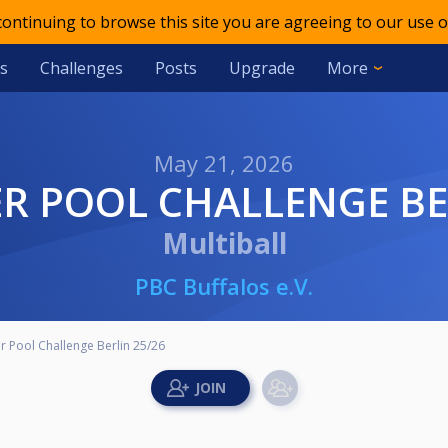
 continuing to browse this site you are agreeing to our use o
s
Challenges
Posts
Upgrade
More
May 21, 2026
IER POOL CHALLENGE BE
Multiball
PBC Buffalos e.V.
er Pool Challenge Berlin 25/26