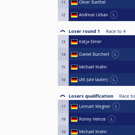
Oliver Barthel
11
L
Andreas Urban
12
Loser round 1
Race to
4
Katja Eimer
13
L
Daniel Burchert
14
Michael Krahn
15
L
üht (ute lauter)
16
Losers qualification
Race to
L
Lennart Wegner
17
L
Ronny Heinze
18
Michael Krahn
19