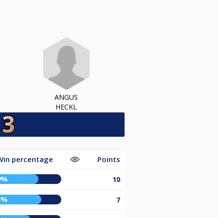
ANGUS
HECKL
Win percentage
Points
9%
10
3%
7