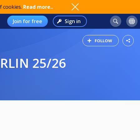
f cookies.
Read more..
Join for free
Sign in
FOLLOW
RLIN 25/26