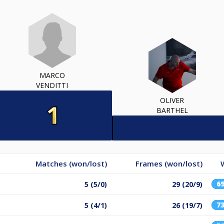
MARCO
VENDITTI
OLIVER
BARTHEL
Matches (won/lost)
Frames (won/lost)
6
5 (5/0)
29 (20/9)
7
5 (4/1)
26 (19/7)