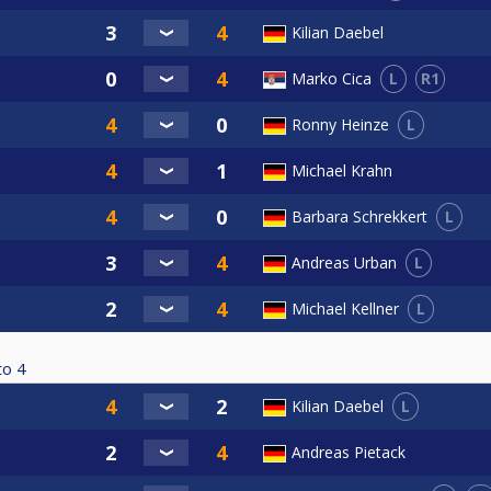
Kilian Daebel
L
R1
Marko Cica
L
Ronny Heinze
Michael Krahn
L
Barbara Schrekkert
L
Andreas Urban
L
Michael Kellner
to
4
L
Kilian Daebel
Andreas Pietack