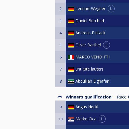
L
Lennart Wegner
2
Daniel Burchert
3
Andreas Pietack
4
L
Oliver Barthel
5
MARCO VENDITTI
6
üht (ute lauter)
7
Abdulilah Elghafari
8
Winners qualification
Race 
Angus Heckl
9
L
Marko Cica
10