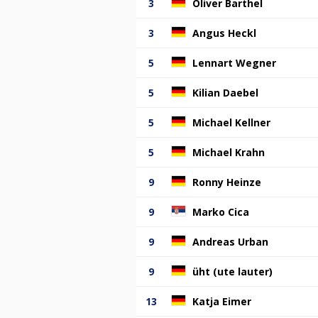
3
Oliver Barthel
3
Angus Heckl
5
Lennart Wegner
5
Kilian Daebel
5
Michael Kellner
5
Michael Krahn
9
Ronny Heinze
9
Marko Cica
9
Andreas Urban
9
üht (ute lauter)
13
Katja Eimer