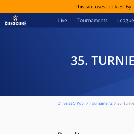
This site uses cookies! By
Live
Tournaments
League
35. TURN
QniverseOfPool
Tournaments
35. Turni