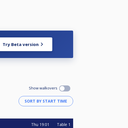
Try Beta version
Show walkovers
Thu
19:01
Table 1