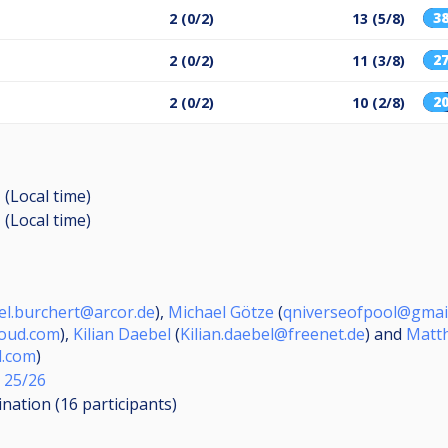
3
2 (0/2)
13 (5/8)
2
2 (0/2)
11 (3/8)
2
2 (0/2)
10 (2/8)
 (Local time)
 (Local time)
el.burchert@arcor.de
),
Michael Götze
(
qniverseofpool@gmai
loud.com
),
Kilian Daebel
(
Kilian.daebel@freenet.de
) and
Matth
d.com
)
 25/26
ination (16
participants
)