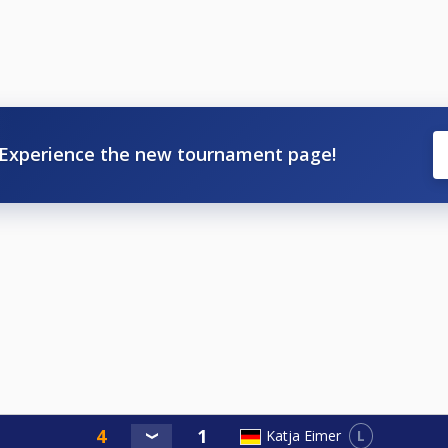
noch bekannt gegeben
Experience the new tournament page!
L
Katja Eimer