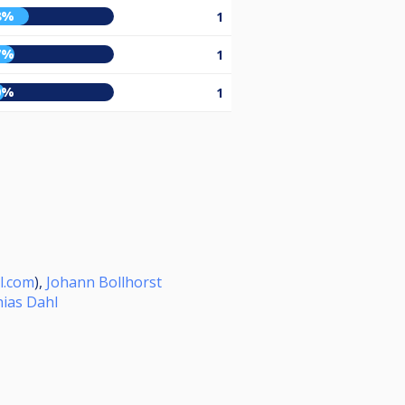
8%
1
7%
1
0%
1
l.com
),
Johann Bollhorst
ias Dahl