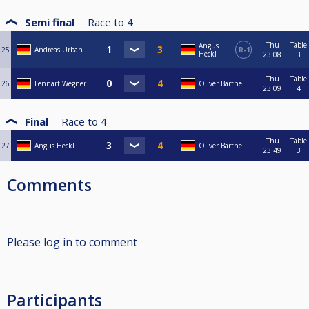
Semi final
Race to
4
Thu
Table
Angus
25
Andreas Urban
R-1
Heckl
23:08
3
Thu
Table
26
Lennart Wegner
Oliver Barthel
23:09
4
Final
Race to
4
Thu
Table
27
Angus Heckl
Oliver Barthel
23:49
3
Comments
Please log in to comment
Participants