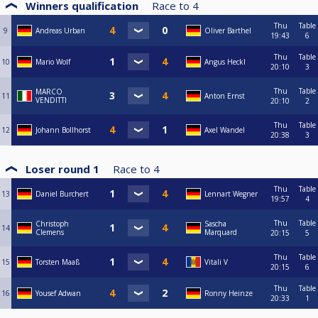
Winners qualification
Race to
4
Thu
Table
9
Andreas Urban
Oliver Barthel
19:43
6
Thu
Table
10
Mario Wolf
Angus Heckl
20:10
3
Thu
Table
MARCO
11
Anton Ernst
VENDITTI
20:10
2
Thu
Table
12
Johann Bollhorst
Axel Wandel
20:38
3
Loser round 1
Race to
4
Thu
Table
13
Daniel Burchert
Lennart Wegner
19:57
4
Thu
Table
Christoph
Sascha
14
Clemens
Marquard
20:15
5
Thu
Table
15
Torsten Maaß
Vitali V
20:15
6
Thu
Table
16
Yousef Adwan
Ronny Heinze
20:33
1