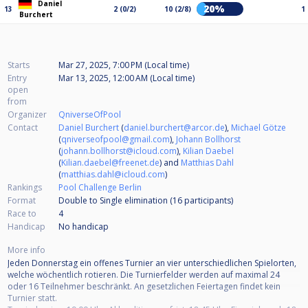
Daniel
20%
13
2 (0/2)
10 (2/8)
1
Burchert
Starts
Mar 27, 2025, 7:00 PM (Local time)
Entry
Mar 13, 2025, 12:00 AM (Local time)
open
from
Organizer
QniverseOfPool
Contact
Daniel Burchert
(
daniel.burchert@arcor.de
),
Michael Götze
(
qniverseofpool@gmail.com
),
Johann Bollhorst
(
johann.bollhorst@icloud.com
),
Kilian Daebel
(
Kilian.daebel@freenet.de
) and
Matthias Dahl
(
matthias.dahl@icloud.com
)
Rankings
Pool Challenge Berlin
Format
Double to Single elimination (16
participants
)
Race to
4
Handicap
No handicap
More info
Jeden Donnerstag ein offenes Turnier an vier unterschiedlichen Spielorten,
welche wöchentlich rotieren. Die Turnierfelder werden auf maximal 24
oder 16 Teilnehmer beschränkt. An gesetzlichen Feiertagen findet kein
Turnier statt.