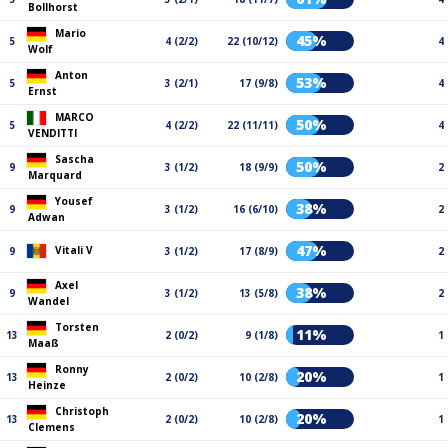
Bollhorst
Mario
45%
5
4 (2/2)
22 (10/12)
4
Wolf
Anton
53%
5
3 (2/1)
17 (9/8)
4
Ernst
MARCO
50%
5
4 (2/2)
22 (11/11)
4
VENDITTI
Sascha
50%
9
3 (1/2)
18 (9/9)
2
Marquard
Yousef
38%
9
3 (1/2)
16 (6/10)
2
Adwan
47%
Vitali V
9
3 (1/2)
17 (8/9)
2
Axel
38%
9
3 (1/2)
13 (5/8)
2
Wandel
Torsten
11%
13
2 (0/2)
9 (1/8)
1
Maaß
Ronny
20%
13
2 (0/2)
10 (2/8)
1
Heinze
Christoph
20%
13
2 (0/2)
10 (2/8)
1
Clemens