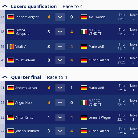
Losers qualification
Race to
4
Thu
Table
17
Lennart Wegner
Axel Wandel
21:16
2
Thu
Table
Sascha
MARCO
18
Marquard
VENDITTI
21:12
4
Thu
Table
19
Vitali V
Mario Wolf
21:19
5
Thu
Table
20
Yousef Adwan
Oliver Barthel
21:26
3
Quarter final
Race to
4
Thu
Table
21
Andreas Urban
Mario Wolf
22:14
1
Thu
Table
MARCO
22
Angus Heckl
VENDITTI
22:14
2
Thu
Table
23
Anton Ernst
Lennart Wegner
22:14
3
Thu
Table
24
Johann Bollhorst
Oliver Barthel
22:14
4