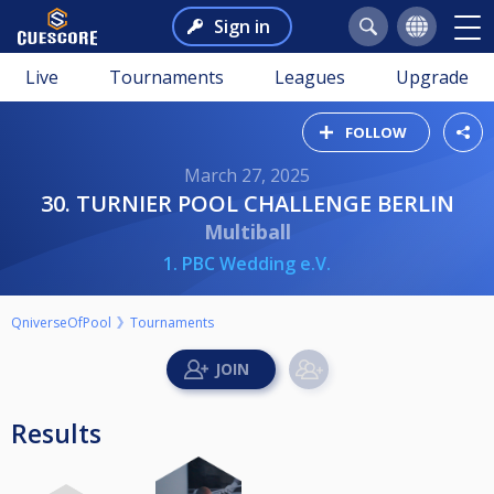
Sign in
Live
Tournaments
Leagues
Upgrade
FOLLOW
March 27, 2025
30. TURNIER POOL CHALLENGE BERLIN
Multiball
1. PBC Wedding e.V.
QniverseOfPool
Tournaments
Results