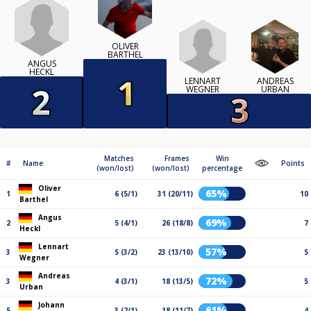
OLIVER
BARTHEL
ANGUS
HECKL
LENNART
ANDREAS
WEGNER
URBAN
Matches
Frames
Win
#
Name
Points
(won/lost)
(won/lost)
percentage
Oliver
65%
1
6 (5/1)
31 (20/11)
10
Barthel
Angus
69%
2
5 (4/1)
26 (18/8)
7
Heckl
Lennart
57%
3
5 (3/2)
23 (13/10)
5
Wegner
Andreas
72%
3
4 (3/1)
18 (13/5)
5
Urban
Johann
61%
5
3 (2/1)
18 (11/7)
4