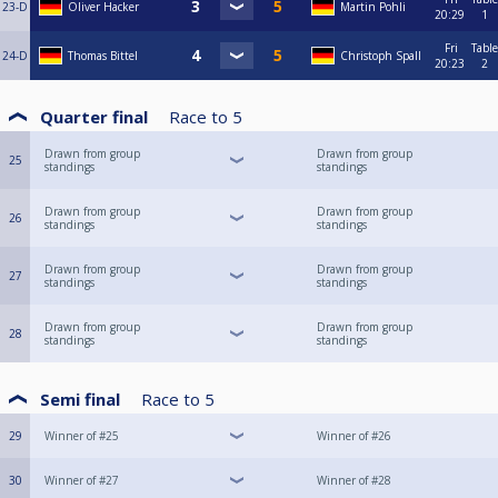
23-D
Oliver Hacker
Martin Pohli
20:29
1
Fri
Table
24-D
Thomas Bittel
Christoph Spall
20:23
2
Quarter final
Race to
5
Drawn from group
Drawn from group
25
standings
standings
Drawn from group
Drawn from group
26
standings
standings
Drawn from group
Drawn from group
27
standings
standings
Drawn from group
Drawn from group
28
standings
standings
Semi final
Race to
5
29
Winner of #25
Winner of #26
30
Winner of #27
Winner of #28