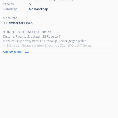
Race to
5
Handicap
No handicap
More info
3. Bamberger Open
9 ON THE SPOT, WECHSEL BREAK
Distanz: Race to 5; Letzten 32 Race to 7
Modus: Gruppensystem 16 Grp/4 Sp., jeder gegen jeden
1. & 2. jeder Gruppe weiter; Endrunde 32er EKO auf 7 Gwsp.
Freitag 09.09.2022
SHOW MORE
Block 1; Grp. A – D, Startzeit 18:00 Uhr
Samstag, 10.09.2022
Block 2; Grp. E – H, Startzeit 09:30 Uhr
Block 3; Grp. I – L, Startzeit 14:00 Uhr
Block 4; Grp. M – P, Startzeit 18:00 Uhr
Sonntag, 11.09.2022
Finalrunde, 32er EKO, 10 Ball, Startzeit 10:00 Uhr
Anwesenheit jeweils 30 Minuten vor Anstoß
GESPIELT WIRD AUF 7 TISCHEN
CLASH STEEL PRO
Spielort: ABC Bamberg e.V., Geisfelder Str. 48, 96050 Bamberg
Anmeldung über die Webseite von Cuescore.com,
per Mail: bbg-open@abc-bamberg.de
oder per WhatsApp +49 175 169 7338
Meldeschluss ist der 07.09.2022