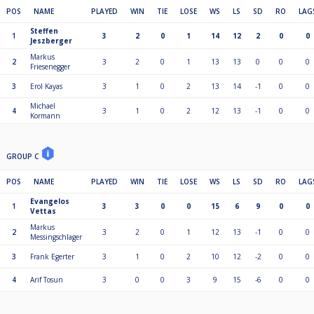
POS
NAME
PLAYED
WIN
TIE
LOSE
WS
LS
SD
RO
LAG
Steffen
1
3
2
0
1
14
12
2
0
0
Jeszberger
Markus
2
3
2
0
1
13
13
0
0
0
Friesenegger
3
Erol Kayas
3
1
0
2
13
14
-1
0
0
Michael
4
3
1
0
2
12
13
-1
0
0
Kormann
GROUP C
POS
NAME
PLAYED
WIN
TIE
LOSE
WS
LS
SD
RO
LAG
Evangelos
1
3
3
0
0
15
6
9
0
0
Vettas
Markus
2
3
2
0
1
12
13
-1
0
0
Messingschlager
3
Frank Egerter
3
1
0
2
10
12
-2
0
0
4
Arif Tosun
3
0
0
3
9
15
-6
0
0