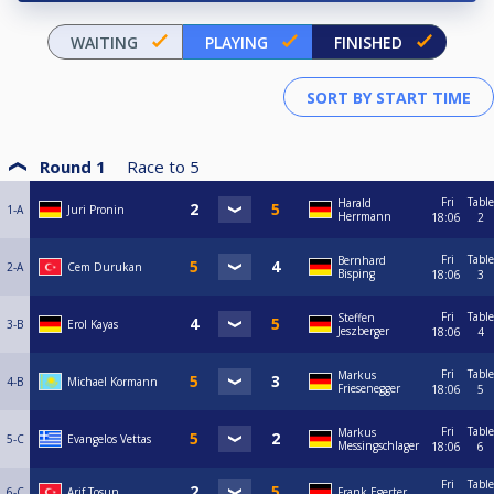
WAITING
PLAYING
FINISHED
Round 1
Race to
5
Fri
Table
Harald
1-A
Juri Pronin
Herrmann
18:06
2
Fri
Table
Bernhard
2-A
Cem Durukan
Bisping
18:06
3
Fri
Table
Steffen
3-B
Erol Kayas
Jeszberger
18:06
4
Fri
Table
Markus
4-B
Michael Kormann
Friesenegger
18:06
5
Fri
Table
Markus
5-C
Evangelos Vettas
Messingschlager
18:06
6
Fri
Table
6-C
Arif Tosun
Frank Egerter