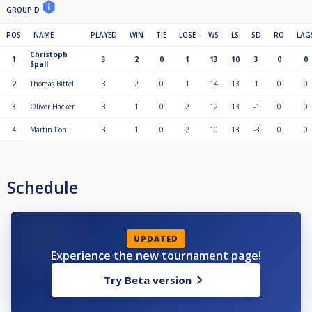
GROUP D
POS
NAME
PLAYED
WIN
TIE
LOSE
WS
LS
SD
RO
LAG
Christoph
1
3
2
0
1
13
10
3
0
0
Spall
2
Thomas Bittel
3
2
0
1
14
13
1
0
0
3
Oliver Hacker
3
1
0
2
12
13
-1
0
0
4
Martin Pohli
3
1
0
2
10
13
-3
0
0
Schedule
UPDATED
Experience the new tournament page!
Try Beta version