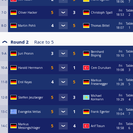
18:06
7
Fri
Table
7-D
Oliver Hacker
Christoph Spall
18:53
2
Fri
Table
8-D
Martin Pohli
Thomas Bittel
18:07
1
Round 2
Race to
5
Fri
Table
Bernhard
9-A
Juri Pronin
Bisping
19:10
1
Fri
Table
10-A
Harald Herrmann
Cem Durukan
19:08
3
Fri
Table
Markus
11-B
Erol Kayas
Friesenegger
19:28
5
Fri
Table
Michael
12-B
Steffen Jeszberger
Kormann
19:29
4
Fri
Table
13-C
Evangelos Vettas
Frank Egerter
19:04
7
Fri
Table
Markus
14-C
Arif Tosun
Messingschlager
18:58
6