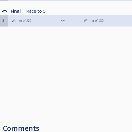
Final
Race to
5
31
Winner of #29
Winner of #30
Comments