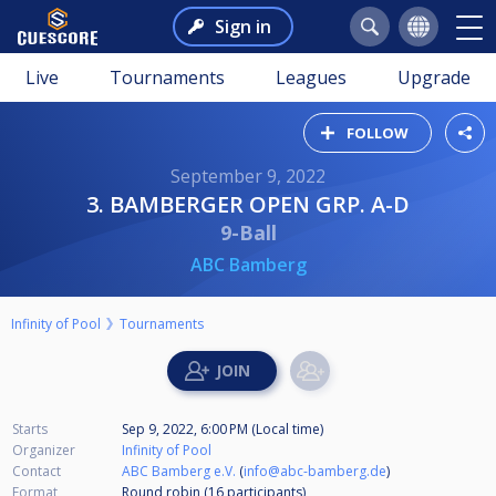
Sign in
Live
Tournaments
Leagues
Upgrade
FOLLOW
September 9, 2022
3. BAMBERGER OPEN GRP. A-D
9-Ball
ABC Bamberg
Infinity of Pool
Tournaments
Starts
Sep 9, 2022, 6:00 PM (Local time)
Organizer
Infinity of Pool
Contact
ABC Bamberg e.V.
(
info@abc-bamberg.de
)
Format
Round robin (16
participants
)