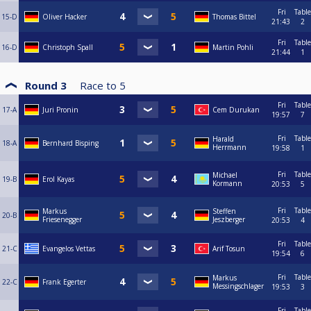
Fri
Table
15-D
Oliver Hacker
Thomas Bittel
21:43
2
Fri
Table
16-D
Christoph Spall
Martin Pohli
21:44
1
Round 3
Race to
5
Fri
Table
17-A
Juri Pronin
Cem Durukan
19:57
7
Fri
Table
Harald
18-A
Bernhard Bisping
Herrmann
19:58
1
Fri
Table
Michael
19-B
Erol Kayas
Kormann
20:53
5
Fri
Table
Markus
Steffen
20-B
Friesenegger
Jeszberger
20:53
4
Fri
Table
21-C
Evangelos Vettas
Arif Tosun
19:54
6
Fri
Table
Markus
22-C
Frank Egerter
Messingschlager
19:53
3
Fri
Table