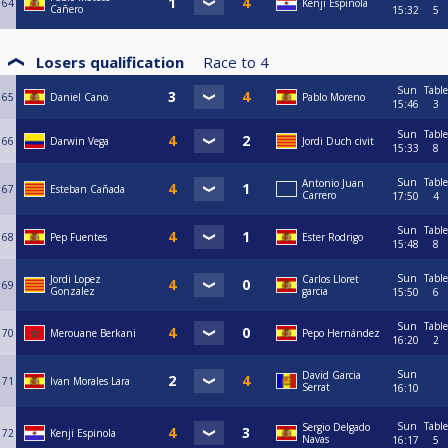
64
Kenji Espinola
Cañero
15:32
5
Losers qualification
Race to
4
Sun
Table
65
Daniel Cano
Pablo Moreno
15:46
3
Sun
Table
66
Darwin Vega
Jordi Duch civit
15:33
8
Sun
Table
Antonio Juan
67
Esteban Cañada
Carrero
17:50
4
Sun
Table
68
Pep Fuentes
Ester Rodrigo
15:48
8
Sun
Table
Jordi Lopez
Carlos Lloret
69
Gonzalez
garcia
15:50
6
Sun
Table
70
Merouane Berkani
Pepo Hernández
16:20
2
Sun
David Garcia
71
Ivan Morales Lara
Serrat
16:10
Sun
Table
Sergio Delgado
72
Kenji Espinola
Navas
16:17
5