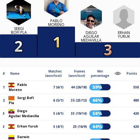
PABLO
MORENO
SERGI
BOFÍ PLA
ERHAN
DIEGO
YURUK
AGUILAR
MEDIAVILLA
Matches
Frames
Win
#
Name
Points
(won/lost)
(won/lost)
percentage
Pablo
59%
1
7 (6/1)
44 (26/18)
550
Moreno
Sergi Bofí
66%
2
6 (5/1)
35 (23/12)
480
Pla
Diego
58%
3
5 (4/1)
33 (19/14)
420
Aguilar Mediavilla
64%
Erhan Yuruk
3
5 (4/1)
25 (16/9)
420
Darwin