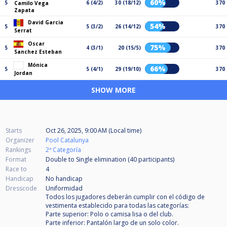
60%
5
6 (4/2)
30 (18/12)
370
Camilo Vega
Zapata
David Garcia
54%
5
5 (3/2)
26 (14/12)
370
Serrat
Oscar
75%
5
4 (3/1)
20 (15/5)
370
Sanchez Esteban
Mónica
66%
5
5 (4/1)
29 (19/10)
370
Jordan
SHOW MORE
Starts
Oct 26, 2025, 9:00 AM (Local time)
Organizer
Pool Catalunya
Rankings
2ª Categoría
Format
Double to Single elimination (40
participants
)
Race to
4
Handicap
No handicap
Dresscode
Uniformidad
Todos los jugadores deberán cumplir con el código de
vestimenta establecido para todas las categorías:
Parte superior: Polo o camisa lisa o del club.
Parte inferior: Pantalón largo de un solo color.