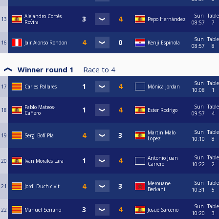
Sun
Table
Alejandro Cortés
13
Pepo Hernández
Rovira
08:57
7
Sun
Table
16
Jair Alonso Rondon
Kenji Espinola
08:57
8
Winner round 1
Race to
4
Sun
Table
17
Carles Pallares
Mónica Jordan
10:08
1
Sun
Table
Pablo Mateos-
18
Ester Rodrigo
Cañero
09:57
4
Sun
Table
Martin Malo
19
Sergi Bofí Pla
Lopez
10:10
8
Sun
Table
Antonio Juan
20
Ivan Morales Lara
Carrero
10:22
2
Sun
Table
Merouane
21
Jordi Duch civit
Berkani
10:31
5
Sun
Table
22
Manuel Serrano
Josué Sarceño
10:20
3