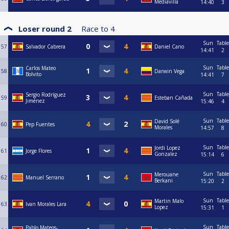
Mediavilla
14:40
3
Loser round 2
Race to
4
Sun
Table
57
Salvador Cabrera
Daniel Cano
14:41
2
Sun
Table
Carlos Mateo
58
Darwin Vega
Bolvito
14:41
7
Sun
Table
Sergio Rodríguez
59
Esteban Cañada
Jiménez
15:46
4
Sun
Table
David Solé
60
Pep Fuentes
Morales
14:57
8
Sun
Table
Jordi Lopez
61
Jorge Flores
Gonzalez
15:14
6
Sun
Table
Merouane
62
Manuel Serrano
Berkani
15:20
2
Sun
Table
Martin Malo
63
Ivan Morales Lara
Lopez
15:31
1
Sun
Table
Pablo Mateos-