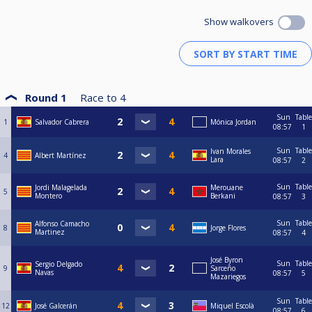
Show walkovers
Round 1
Race to
4
Sun
Table
1
Salvador Cabrera
Mónica Jordan
08:57
1
Sun
Table
Ivan Morales
4
Albert Martínez
Lara
08:57
2
Sun
Table
Jordi Malagelada
Merouane
5
Montero
Berkani
08:57
3
Sun
Table
Alfonso Camacho
8
Jorge Flores
Martinez
08:57
4
José Byron
Sun
Table
Sergio Delgado
9
Sarceño
Navas
08:57
5
Mazariegos
Sun
Table
12
José Galcerán
Miquel Escolà
08:57
6