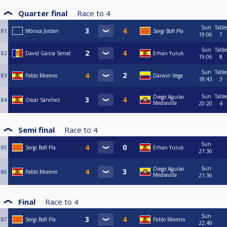
Quarter final
Race to
4
Sun
Table
81
Mónica Jordan
Sergi Bofí Pla
19:06
7
Sun
Table
82
David Garcia Serrat
Erhan Yuruk
19:06
8
Sun
Table
83
Pablo Moreno
Darwin Vega
18:43
3
Sun
Table
Diego Aguilar
84
Oscar Sánchez
Mediavilla
20:20
4
Semi final
Race to
4
Sun
85
Sergi Bofí Pla
Erhan Yuruk
21:36
Sun
Diego Aguilar
86
Pablo Moreno
Mediavilla
21:36
Final
Race to
4
Sun
87
Sergi Bofí Pla
Pablo Moreno
22:49