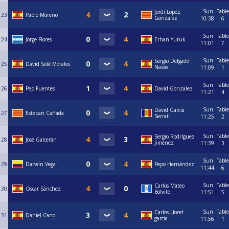
Sun
Table
Jordi Lopez
23
Pablo Moreno
Gonzalez
10:38
6
Sun
Table
24
Jorge Flores
Erhan Yuruk
11:01
7
Sun
Table
Sergio Delgado
25
David Solé Morales
Navas
11:09
1
Sun
Table
26
Pep Fuentes
David Gonzalez
11:21
4
Sun
Table
David Garcia
27
Esteban Cañada
Serrat
11:25
2
Sun
Table
Sergio Rodríguez
28
José Galcerán
Jiménez
11:39
3
Sun
Table
29
Darwin Vega
Pepo Hernández
11:44
6
Sun
Table
Carlos Mateo
30
Oscar Sánchez
Bolvito
11:51
5
Sun
Table
Carlos Lloret
31
Daniel Cano
garcia
11:56
1