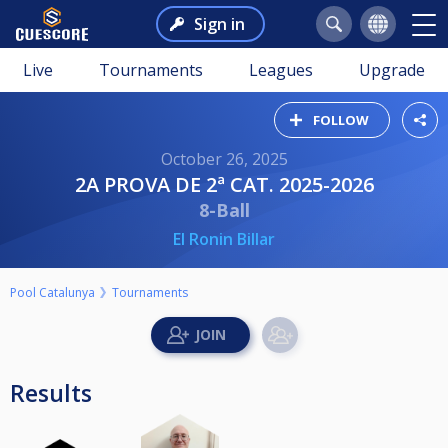
Sign in
Live
Tournaments
Leagues
Upgrade
FOLLOW
October 26, 2025
2A PROVA DE 2ª CAT. 2025-2026
8-Ball
El Ronin Billar
Pool Catalunya
Tournaments
Results