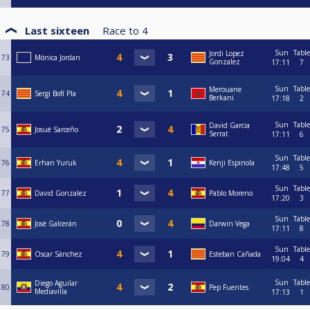
Last sixteen
Race to
4
Sun
Table
Jordi Lopez
73
Mónica Jordan
Gonzalez
17:11
7
Sun
Table
Merouane
74
Sergi Bofí Pla
Berkani
17:18
2
Sun
Table
David Garcia
75
Josué Sarceño
Serrat
17:11
6
Sun
Table
76
Erhan Yuruk
Kenji Espinola
17:48
5
Sun
Table
77
David Gonzalez
Pablo Moreno
17:20
3
Sun
Table
78
José Galcerán
Darwin Vega
17:11
8
Sun
Table
79
Oscar Sánchez
Esteban Cañada
19:04
4
Sun
Table
Diego Aguilar
80
Pep Fuentes
Mediavilla
17:13
1