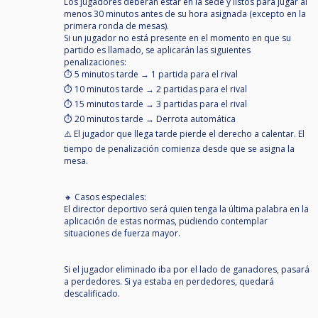
Los jugadores deberán estar en la sede y listos para jugar al
menos 30 minutos antes de su hora asignada (excepto en la
primera ronda de mesas).
Si un jugador no está presente en el momento en que su
partido es llamado, se aplicarán las siguientes
penalizaciones:
⏱️ 5 minutos tarde → 1 partida para el rival
⏱️ 10 minutos tarde → 2 partidas para el rival
⏱️ 15 minutos tarde → 3 partidas para el rival
⏱️ 20 minutos tarde → Derrota automática
⚠️ El jugador que llega tarde pierde el derecho a calentar. El
tiempo de penalización comienza desde que se asigna la
mesa.
🔸 Casos especiales:
El director deportivo será quien tenga la última palabra en la
aplicación de estas normas, pudiendo contemplar
situaciones de fuerza mayor.
Si el jugador eliminado iba por el lado de ganadores, pasará
a perdedores. Si ya estaba en perdedores, quedará
descalificado.