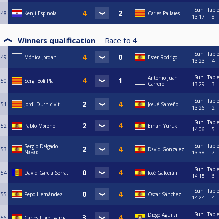
Sun
Table
48
Kenji Espinola
Carles Pallares
13:17
8
Winners qualification
Race to
4
Sun
Table
49
Mónica Jordan
Ester Rodrigo
13:23
4
Sun
Table
Antonio Juan
50
Sergi Bofí Pla
Carrero
13:29
3
Sun
Table
51
Jordi Duch civit
Josué Sarceño
13:26
2
Sun
Table
52
Pablo Moreno
Erhan Yuruk
14:06
5
Sun
Table
Sergio Delgado
53
David Gonzalez
Navas
13:38
7
Sun
Table
54
David Garcia Serrat
José Galcerán
14:15
6
Sun
Table
55
Pepo Hernández
Oscar Sánchez
14:24
4
Sun
Table
Diego Aguilar
56
Carlos Lloret garcia