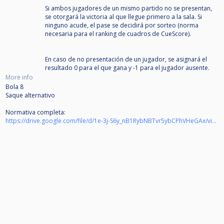
Si ambos jugadores de un mismo partido no se presentan,
se otorgará la victoria al que llegue primero a la sala. Si
ninguno acude, el pase se decidirá por sorteo (norma
necesaria para el ranking de cuadros de CueScore).
En caso de no presentación de un jugador, se asignará el
resultado 0 para el que gana y -1 para el jugador ausente.
More info
Bola 8
Saque alternativo
Normativa completa:
https://drive.google.com/file/d/1e-3j-S6y_nB1RybNBTvr5ybCPhVHeGAx/view?usp=sharing