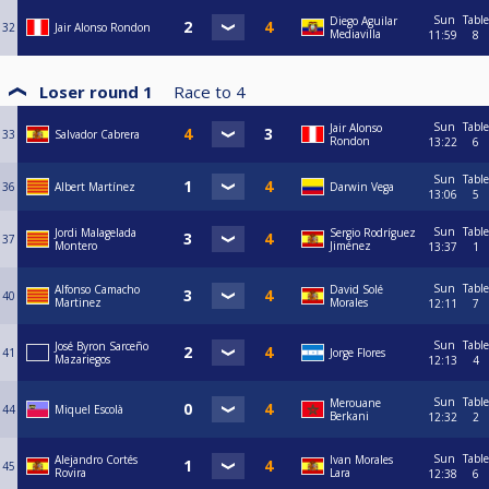
Sun
Table
Diego Aguilar
32
Jair Alonso Rondon
Mediavilla
11:59
8
Loser round 1
Race to
4
Sun
Table
Jair Alonso
33
Salvador Cabrera
Rondon
13:22
6
Sun
Table
36
Albert Martínez
Darwin Vega
13:06
5
Sun
Table
Jordi Malagelada
Sergio Rodríguez
37
Montero
Jiménez
13:37
1
Sun
Table
Alfonso Camacho
David Solé
40
Martinez
Morales
12:11
7
Sun
Table
José Byron Sarceño
41
Jorge Flores
Mazariegos
12:13
4
Sun
Table
Merouane
44
Miquel Escolà
Berkani
12:32
2
Sun
Table
Alejandro Cortés
Ivan Morales
45
Rovira
Lara
12:38
6