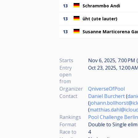
13
Schrammbo Andi
13
üht (ute lauter)
13
Susanne Marticorena Ga
Starts
Nov 6, 2025, 7:00 PM (
Entry
Oct 23, 2025, 12:00 AM
open
from
Organizer
QniverseOfPool
Contact
Daniel Burchert
(
dani
(
johann.bollhorst@ic
(
matthias.dahl@iclou
Rankings
Pool Challenge Berlin
Format
Double to Single elim
Race to
4