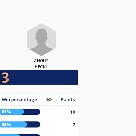
ANGUS
HECKL
Win percentage
Points
61%
10
68%
7