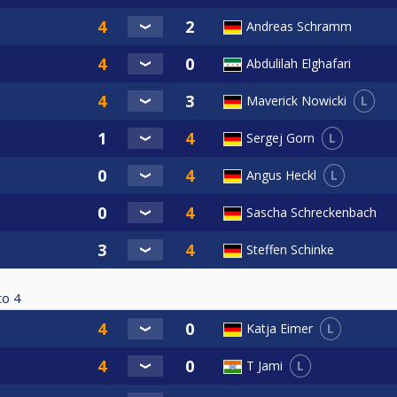
Andreas Schramm
Abdulilah Elghafari
L
Maverick Nowicki
L
Sergej Gorn
L
Angus Heckl
noch bekannt gegeben
Sascha Schreckenbach
Steffen Schinke
to
4
L
Katja Eimer
L
T Jami