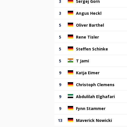
3
Sergej Gorn
3
Angus Heckl
5
Oliver Barthel
5
Rene Tisler
5
Steffen Schinke
5
T Jami
9
Katja Eimer
9
Christoph Clemens
9
Abdulilah Elghafari
9
Fynn Stammer
13
Maverick Nowicki