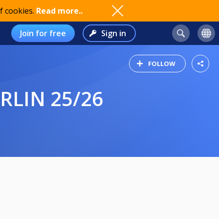
f cookies.
Read more..
Join for free
Sign in
FOLLOW
RLIN 25/26