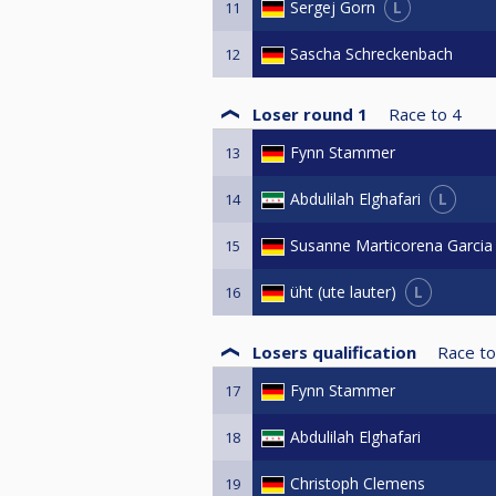
L
Sergej Gorn
11
Sascha Schreckenbach
12
Loser round 1
Race to
4
Fynn Stammer
13
L
Abdulilah Elghafari
14
Susanne Marticorena Garcia
15
L
üht (ute lauter)
16
Losers qualification
Race to
Fynn Stammer
17
Abdulilah Elghafari
18
Christoph Clemens
19