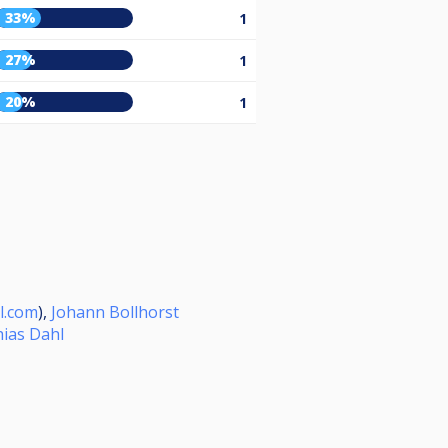
33%
1
27%
1
20%
1
l.com
),
Johann Bollhorst
ias Dahl