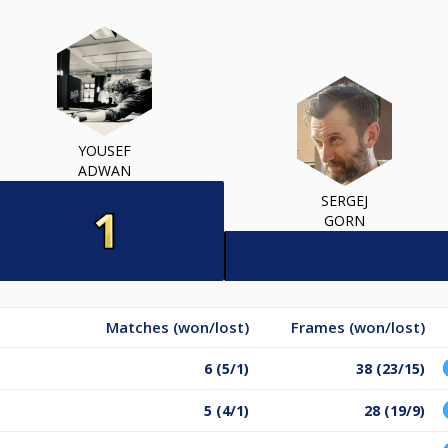
YOUSEF
ADWAN
SERGEJ
GORN
Matches (won/lost)
Frames (won/lost)
6 (5/1)
38 (23/15)
5 (4/1)
28 (19/9)