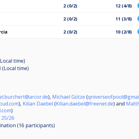
2 (0/2)
12 (4/8)
2 (0/2)
11 (3/8)
rcia
2 (0/2)
10 (2/8)
Local time)
 (Local time)
el.burchert@arcor.de
),
Michael Götze
(
qniverseofpool@gmai
loud.com
),
Kilian Daebel
(
Kilian.daebel@freenet.de
) and
Matth
d.com
)
 25/26
ination (16
participants
)