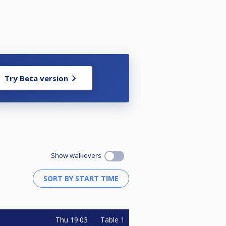
Try Beta version
Show walkovers
Thu
19:03
Table 1