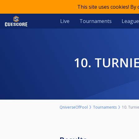
This site uses cookies! By
Live
Tournaments
League
10. TURN
QniverseOfPool
Tournaments
10. Turni