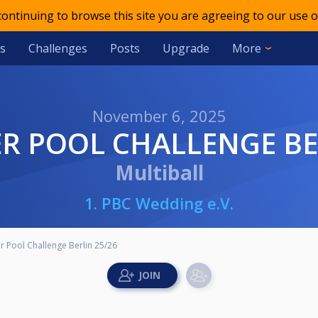
 continuing to browse this site you are agreeing to our use o
s
Challenges
Posts
Upgrade
More
November 6, 2025
IER POOL CHALLENGE BE
Multiball
1. PBC Wedding e.V.
er Pool Challenge Berlin 25/26