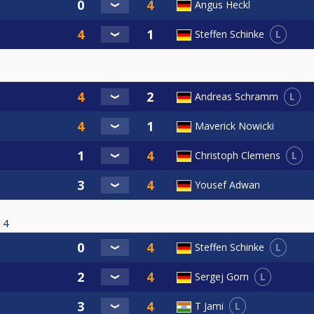
Angus Heckl
L
Steffen Schinke
L
Andreas Schramm
Maverick Nowicki
L
Christoph Clemens
Yousef Adwan
4
L
Steffen Schinke
L
Sergej Gorn
L
T Jami