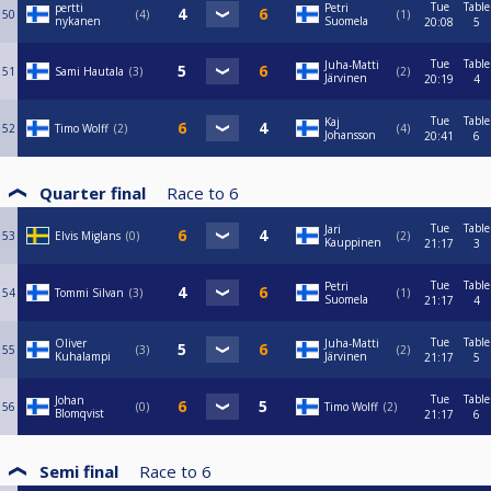
Tue
Table
pertti
Petri
50
4
1
nykanen
Suomela
20:08
5
Tue
Table
Juha-Matti
51
Sami Hautala
3
2
Järvinen
20:19
4
Tue
Table
Kaj
52
Timo Wolff
2
4
Johansson
20:41
6
Quarter final
Race to
6
Tue
Table
Jari
53
Elvis Miglans
0
2
Kauppinen
21:17
3
Tue
Table
Petri
54
Tommi Silvan
3
1
Suomela
21:17
4
Tue
Table
Oliver
Juha-Matti
55
3
2
Kuhalampi
Järvinen
21:17
5
Tue
Table
Johan
56
0
Timo Wolff
2
Blomqvist
21:17
6
Semi final
Race to
6