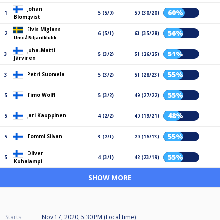
Johan
60%
1
5 (5/0)
50 (30/20)
Blomqvist
Elvis Miglans
56%
2
6 (5/1)
63 (35/28)
Umeå Biljardklubb
Juha-Matti
51%
3
5 (3/2)
51 (26/25)
Järvinen
55%
Petri Suomela
3
5 (3/2)
51 (28/23)
55%
Timo Wolff
5
5 (3/2)
49 (27/22)
48%
Jari Kauppinen
5
4 (2/2)
40 (19/21)
55%
Tommi Silvan
5
3 (2/1)
29 (16/13)
Oliver
55%
5
4 (3/1)
42 (23/19)
Kuhalampi
SHOW MORE
Starts
Nov 17, 2020, 5:30 PM (Local time)