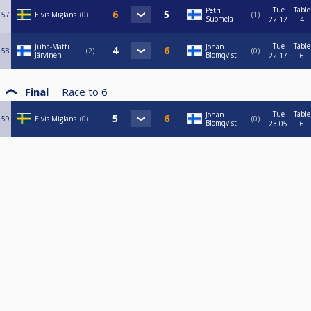
Tue
Table
Petri
57
Elvis Miglans
0
1
Suomela
22:12
4
Tue
Table
Juha-Matti
Johan
58
2
0
Järvinen
Blomqvist
22:17
6
Final
Race to
6
Tue
Table
Johan
59
Elvis Miglans
0
0
Blomqvist
23:05
6