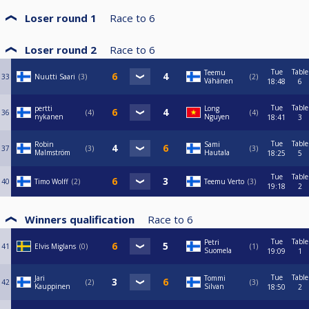
Loser round 1
Race to
6
Loser round 2
Race to
6
Tue
Table
Teemu
33
Nuutti Saari
3
2
Vähänen
18:48
6
Tue
Table
pertti
Long
36
4
4
nykanen
Nguyen
18:41
3
Tue
Table
Robin
Sami
37
3
3
Malmström
Hautala
18:25
5
Tue
Table
40
Timo Wolff
2
Teemu Verto
3
19:18
2
Winners qualification
Race to
6
Tue
Table
Petri
41
Elvis Miglans
0
1
Suomela
19:09
1
Tue
Table
Jari
Tommi
42
2
3
Kauppinen
Silvan
18:50
2