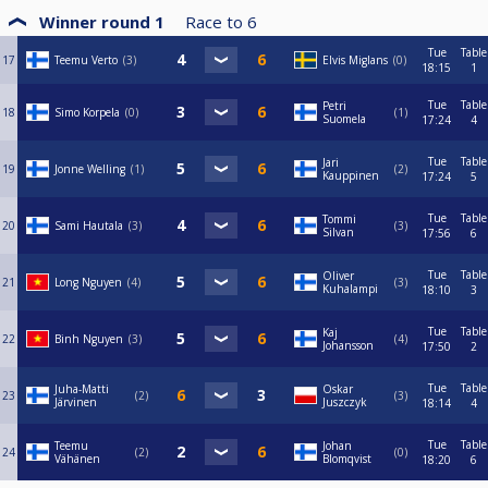
Winner round 1
Race to
6
Tue
Table
17
Teemu Verto
3
Elvis Miglans
0
18:15
1
Tue
Table
Petri
18
Simo Korpela
0
1
Suomela
17:24
4
Tue
Table
Jari
19
Jonne Welling
1
2
Kauppinen
17:24
5
Tue
Table
Tommi
20
Sami Hautala
3
3
Silvan
17:56
6
Tue
Table
Oliver
21
Long Nguyen
4
3
Kuhalampi
18:10
3
Tue
Table
Kaj
22
Binh Nguyen
3
4
Johansson
17:50
2
Tue
Table
Juha-Matti
Oskar
23
2
3
Järvinen
Juszczyk
18:14
4
Tue
Table
Teemu
Johan
24
2
0
Vähänen
Blomqvist
18:20
6