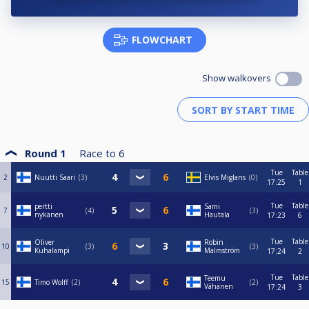
FLOWCHART
Show walkovers
Round 1
Race to
6
Tue
Table
2
Nuutti Saari
3
Elvis Miglans
0
17:25
1
Tue
Table
pertti
Sami
7
4
3
nykanen
Hautala
17:23
6
Tue
Table
Oliver
Robin
10
3
3
Kuhalampi
Malmström
17:24
2
Tue
Table
Teemu
15
Timo Wolff
2
2
Vähänen
17:24
3