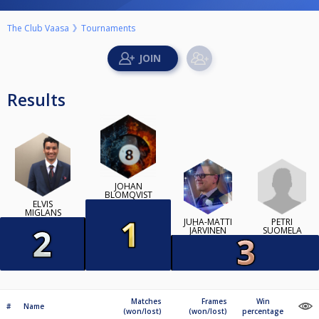
The Club Vaasa
Tournaments
Results
JOHAN
BLOMQVIST
ELVIS
MIGLANS
PETRI
JUHA-MATTI
SUOMELA
JÄRVINEN
Matches
Frames
Win
#
Name
(won/lost)
(won/lost)
percentage