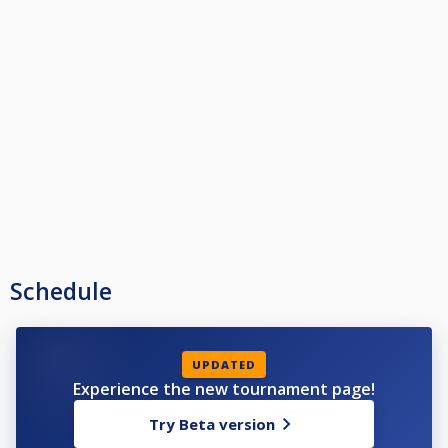
Joulukuu
TI 1.12 (piste 9)
TI 8.12 (Piste 9) FINAAALI !!
FINAALI TI 08.12.2020 Kello 17:30
MUUTOKSET MAHDOLLISIA
#theclubbilliardsvaasa
#theclubvaasa
#theclub
#TCBV
#Viikkokisat
Schedule
UPDATED
Experience the new tournament page!
Try Beta version