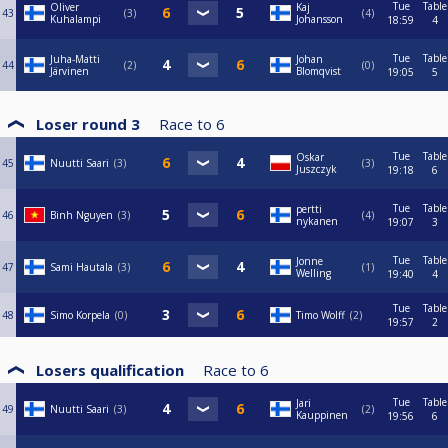
Tue
Table
Oliver
Kaj
43
3
4
Kuhalampi
Johansson
18:59
4
Tue
Table
Juha-Matti
Johan
44
2
0
Järvinen
Blomqvist
19:05
5
Loser round 3
Race to
6
Tue
Table
Oskar
45
Nuutti Saari
3
3
Juszczyk
19:18
6
Tue
Table
pertti
46
Binh Nguyen
3
4
nykanen
19:07
3
Tue
Table
Jonne
47
Sami Hautala
3
1
Welling
19:40
4
Tue
Table
48
Simo Korpela
0
Timo Wolff
2
19:57
2
Losers qualification
Race to
6
Tue
Table
Jari
49
Nuutti Saari
3
2
Kauppinen
19:56
6