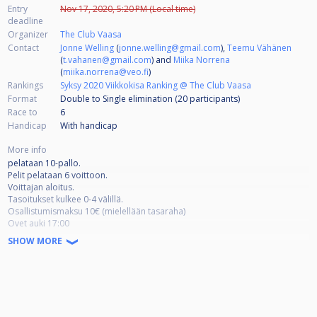
Entry
Nov 17, 2020, 5:20 PM (Local time)
deadline
Organizer
The Club Vaasa
Contact
Jonne Welling
(
jonne.welling@gmail.com
),
Teemu Vähänen
(
t.vahanen@gmail.com
) and
Miika Norrena
(
miika.norrena@veo.fi
)
Rankings
Syksy 2020 Viikkokisa Ranking @ The Club Vaasa
Format
Double to Single elimination (20
participants
)
Race to
6
Handicap
With handicap
More info
pelataan 10-pallo.
Pelit pelataan 6 voittoon.
Voittajan aloitus.
Tasoitukset kulkee 0-4 välillä.
Osallistumismaksu 10€ (mielellään tasaraha)
Ovet auki 17:00
Pelit alkaa 17:30
SHOW MORE
Syksyn 2020 tulevat viikkokisat
Marraskuu
Ti 24.11 (10-pallo)