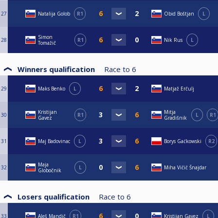
27
Natalija Golob
R1
Obid Boštjan
L
Simon
28
R1
Nik Rus
L
Tomažič
Winners qualification
Race to
6
29
Maks Benko
L
Matjaž Erčulj
Kristijan
Mitja
30
R1
L
R1
Gavez
Gradišnik
31
Maj Badovinac
L
Borys Gaćkowski
R2
Maja
32
L
Miha Vičič Šnajdar
Globočnik
Losers qualification
Race to
6
33
Aleš Mandič
R1
Kristijan Gavez
L