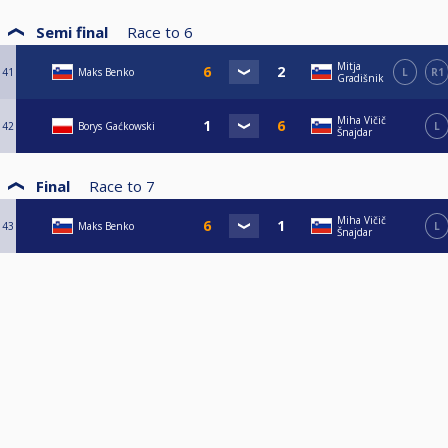
Semi final
Race to
6
Mitja
41
Maks Benko
L
R1
Gradišnik
Miha Vičič
42
Borys Gaćkowski
L
Šnajdar
Final
Race to
7
Miha Vičič
43
Maks Benko
L
Šnajdar