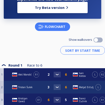
Try Beta version
FLOWCHART
Show walkovers
Round 1
Race to
6
Ivan
1
Aleš Mandič
R1
L
R2
Kretov
2
Tristan Šulek
Matjaž Erčulj
L
Kristijan
Franci
3
R1
L
R1
Gavez
Čučnik