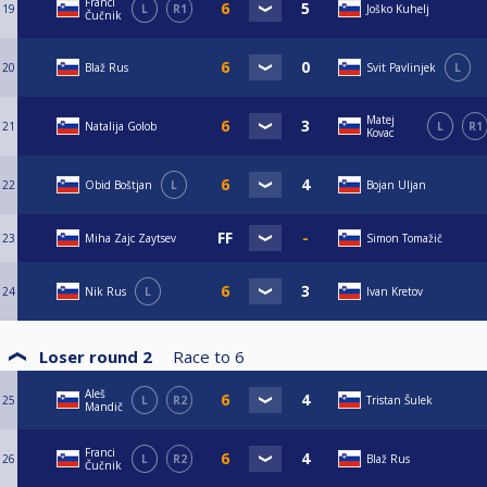
Franci
19
L
R1
Joško Kuhelj
Čučnik
20
Blaž Rus
Svit Pavlinjek
L
Matej
21
Natalija Golob
L
R1
Kovac
22
Obid Boštjan
L
Bojan Uljan
23
Miha Zajc Zaytsev
Simon Tomažič
24
Nik Rus
L
Ivan Kretov
Loser round 2
Race to
6
Aleš
25
L
R2
Tristan Šulek
Mandič
Franci
26
L
R2
Blaž Rus
Čučnik