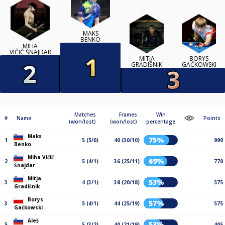
MAKS
BENKO
MIHA
VIČIČ ŠNAJDAR
MITJA
BORYS
GRADIŠNIK
GAĆKOWSKI
Matches
Frames
Win
#
Name
Points
(won/lost)
(won/lost)
percentage
Maks
75%
1
5 (5/0)
40 (30/10)
990
Benko
Miha Vičič
69%
2
5 (4/1)
36 (25/11)
770
Šnajdar
Mitja
53%
3
4 (3/1)
38 (20/18)
575
Gradišnik
Borys
57%
3
5 (4/1)
44 (25/19)
575
Gaćkowski
Aleš
53%
5
5 (3/2)
40 (21/19)
405