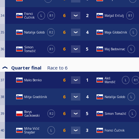
Franci
34
L
R1
Matjaž Erčulj
R1
Čučnik
35
Natalija Golob
R2
Maja Globočnik
L
Simon
36
R1
Maj Badovinac
L
Tomažič
Quarter final
Race to
6
Aleš
37
Maks Benko
L
R1
Mandič
38
Mitja Gradišnik
Natalija Golob
L
Borys
39
R2
Simon Tomažič
L
Gaćkowski
Miha Vičič
40
L
Franci Čučnik
Šnajdar