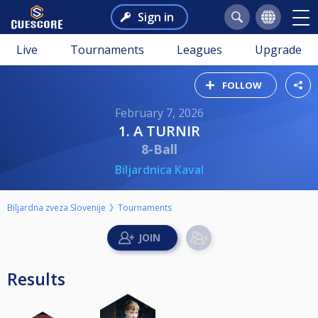
Sign in
Live
Tournaments
Leagues
Upgrade
FOLLOW
February 7, 2026
1. A TURNIR
8-Ball
Biljardnica Kaval
Biljardna zveza Slovenije
Tournaments
Results