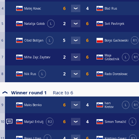
4
Matej Kovac
Blaž Rus
5
Natalija Golob
L
Svit Pavlinjek
6
Obid Boštjan
L
Borys Gaćkowski
R1
Maja
7
Miha Zajc Zaytsev
L
R1
Globočnik
8
Nik Rus
L
Rado Doroslovac
Winner round 1
Race to
6
Ivan
9
Maks Benko
L
R1
Kretov
10
Matjaž Erčulj
R2
Simon Tomažič
L
11
Bojan Uljan
L
Kristijan Gavez
R1