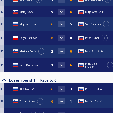
12
Matej Kovac
Mitja Gradišnik
13
Maj Badovinac
Svit Pavlinjek
L
14
Borys Gaćkowski
Joško Kuhelj
L
15
Marijan Bratić
L
Maja Globočnik
Miha Vičič
16
Rado Doroslovac
L
Šnajdar
Loser round 1
Race to
6
17
Aleš Mandič
Rado Doroslovac
18
Tristan Šulek
L
Marijan Bratić