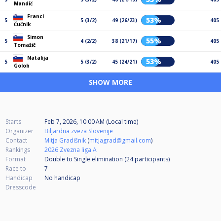
Mandič
Franci
53%
5
5 (3/2)
49 (26/23)
405
Čučnik
Simon
55%
5
4 (2/2)
38 (21/17)
405
Tomažič
Natalija
53%
5
5 (3/2)
45 (24/21)
405
Golob
SHOW MORE
Starts
Feb 7, 2026, 10:00 AM (Local time)
Organizer
Biljardna zveza Slovenije
Contact
Mitja Gradišnik
(
mitjagrad@gmail.com
)
Rankings
2026 Zvezna liga A
Format
Double to Single elimination (24
participants
)
Race to
7
Handicap
No handicap
Dresscode