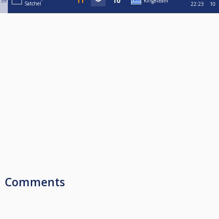
59
King8team
Satchel
22:23
10
Comments