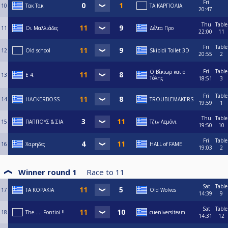
Fri
10
Τακ Τακ
ΤΑ ΚΑΡΓΙΟΛΙΑ
20:47
Thu
Table
11
Οι Μαλλιάδες
Δέλτα Προ
22:00
11
Fri
Table
12
Old school
Skibidi Toilet 3D
20:55
2
Fri
Table
Ο Βίκτωρ και ο
13
E 4.
Τόλης
18:51
3
Fri
Table
14
HACKERBOSS
TROUBLEMAKERS
19:59
1
Thu
Table
15
ΠΑΠΠΟΥΣ & ΣΙΑ
Τζιν Λεμόνι
19:50
10
Fri
Table
16
Χαρηδες
HALL of FAME
19:03
2
Winner round 1
Race to
11
Sat
Table
17
ΤΑ ΚΟΡΑΚΙΑ
Old Wolves
14:39
9
Sat
Table
18
The..... Pontioi.!!
cueniversiteam
14:31
12