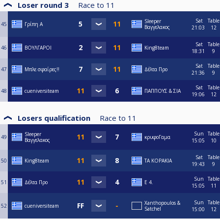
Loser round 3
Race to
11
Sat
Table
Sleeper
45
Γρίπη Α
Βαγγελακος
21:03
12
Sat
Table
46
ΒΟΥΛΓΑΡΟΙ
King8team
18:31
9
Sat
Table
47
Μπλε σφαίρες!!
Δέλτα Προ
21:36
9
Sat
Table
48
cueniversiteam
ΠΑΠΠΟΥΣ & ΣΙΑ
19:06
12
Losers qualification
Race to
11
Sun
Table
Sleeper
49
κρυφοΓαμα
Βαγγελακος
15:05
10
Sat
Table
50
King8team
ΤΑ ΚΟΡΑΚΙΑ
19:43
9
Sun
Table
51
Δέλτα Προ
E 4.
15:05
11
Sun
Table
Xanthopoulos &
52
cueniversiteam
Satchel
15:00
12