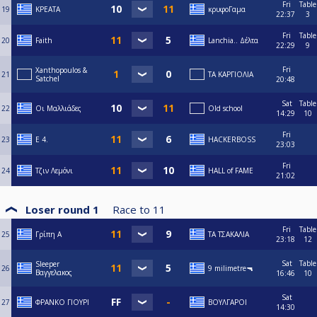
Fri
Table
19
ΚΡΕΑΤΑ
κρυφοΓαμα
22:37
3
Fri
Table
20
Faith
Lanchia.. Δέλτα
22:29
9
Fri
Xanthopoulos &
21
ΤΑ ΚΑΡΓΙΟΛΙΑ
Satchel
20:48
Sat
Table
22
Οι Μαλλιάδες
Old school
14:29
10
Fri
23
E 4.
HACKERBOSS
23:03
Fri
24
Τζιν Λεμόνι
HALL of FAME
21:02
Loser round 1
Race to
11
Fri
Table
25
Γρίπη Α
ΤΑ ΤΣΑΚΑΛΙΑ
23:18
12
Sat
Table
Sleeper
26
9 milimetre🔫
Βαγγελακος
16:46
10
Sat
27
ΦΡΑΝΚΟ ΓΙΟΥΡΙ
ΒΟΥΛΓΑΡΟΙ
14:30