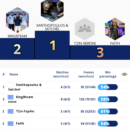
XANTHOPOULOS &
SATCHEL
KING8TEAM
ΤΖΙΝ ΛΕΜΌΝΙ
FAITH
Matches
Frames
Win
#
Name
(won/lost)
(won/lost)
percentage
Xanthopoulos &
54%
1
6 (5/1)
95 (51/44)
Satchel
King8team
58%
2
8 (6/2)
126 (73/53)
KING8
61%
Τζιν Λεμόνι
3
5 (4/1)
85 (52/33)
54%
Faith
3
5 (4/1)
94 (51/43)