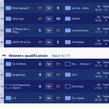
Sat
Table
37
Μπλε σφαίρες!!
Lanchia.. Δέλτα
16:24
11
Sat
Table
38
Δέλτα Προ
ΚΡΕΑΤΑ
18:36
3
Sat
Table
Ο Βίκτωρ και ο
39
cueniversiteam
Τόλης
17:17
2
Sat
Table
40
ΠΑΠΠΟΥΣ & ΣΙΑ
Old Wolves
17:05
3
Winners qualification
Race to
11
Sat
Table
41
ΤΑ ΚΟΡΑΚΙΑ
The..... Pontioi.!!
17:17
12
Sat
Table
42
κρυφοΓαμα
Faith
18:43
2
Sat
Table
Xanthopoulos &
43
Old school
Satchel
21:02
11
Sat
Table
44
E 4.
Τζιν Λεμόνι
20:30
10