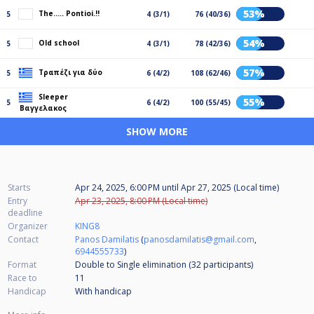
53%
The..... Pontioi.!!
5
4 (3/1)
76 (40/36)
54%
Old school
5
4 (3/1)
78 (42/36)
57%
Τραπέζι για δύο
5
6 (4/2)
108 (62/46)
Sleeper
55%
5
6 (4/2)
100 (55/45)
Βαγγελακος
SHOW MORE
Starts
Apr 24, 2025, 6:00 PM
until
Apr 27, 2025 (Local time)
Entry
Apr 23, 2025, 8:00 PM (Local time)
deadline
Organizer
KING8
Contact
Panos Damilatis
(
panosdamilatis@gmail.com
,
6944555733
)
Format
Double to Single elimination (32
participants
)
Race to
11
Handicap
With handicap