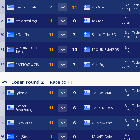
Sat
Table
28
the hannibals
King8team
14:41
11
Fri
29
Μπλε σφαίρες!!
Τακ Τακ
22:48
Sat
Table
30
Δέλτα Προ
Skibidi Toilet 3D
14:38
3
Sat
Ο Βίκτωρ και ο
31
TROUBLEMAKERS
Τόλης
00:09
Fri
Table
32
ΠΑΠΠΟΥΣ & ΣΙΑ
Χαρηδες
22:39
2
Loser round 2
Race to
11
Sat
Table
33
Γρίπη Α
HALL of FAME
18:46
11
Sat
Table
Sleeper
34
HACKERBOSS
Βαγγελακος
18:39
10
Sat
Table
35
ΒΟΥΛΓΑΡΟΙ
Οι Μαλλιάδες
16:46
9
Sat
36
King8team
ΤΑ ΚΑΡΓΙΟΛΙΑ
16:01