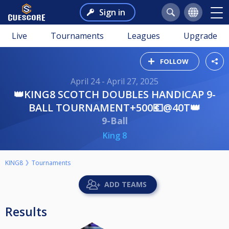
Sign in
Live
Tournaments
Leagues
Upgrade
FOLLOW
April 24 - April 27, 2025
👑KING8 SCOTCH DOUBLES HANDICAP 9-
BALL TOURNAMENT+500💶@40T👑
9-Ball
King 8
KING8
Tournaments
ADD TEAMS
Results