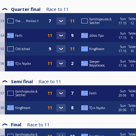
Quarter final
Race to
11
Sun
Table
Xanthopoulos &
53
The..... Pontioi.!!
Satchel
17:15
12
Sun
Table
54
Faith
Δέλτα Προ
17:15
9
Sun
Table
55
Old school
King8team
17:15
10
Sun
Table
Sleeper
56
Τζιν Λεμόνι
Βαγγελακος
17:16
11
Semi final
Race to
11
Sun
Table
Xanthopoulos &
57
Faith
Satchel
20:06
10
Sun
Table
58
King8team
Τζιν Λεμόνι
20:06
11
Final
Race to
11
Sun
Table
Xanthopoulos &