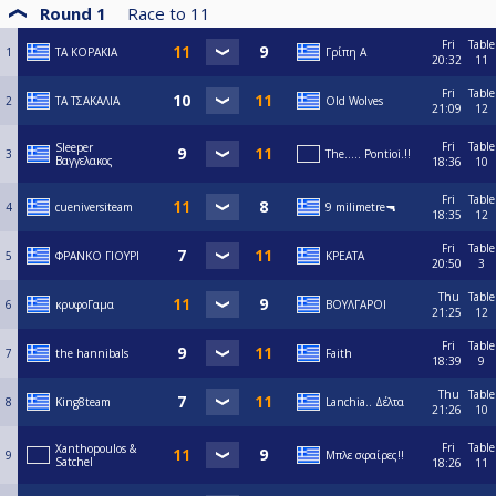
Round 1
Race to
11
Fri
Table
1
ΤΑ ΚΟΡΑΚΙΑ
Γρίπη Α
20:32
11
Fri
Table
2
ΤΑ ΤΣΑΚΑΛΙΑ
Old Wolves
21:09
12
Fri
Table
Sleeper
3
The..... Pontioi.!!
Βαγγελακος
18:36
10
Fri
Table
4
cueniversiteam
9 milimetre🔫
18:35
12
Fri
Table
5
ΦΡΑΝΚΟ ΓΙΟΥΡΙ
ΚΡΕΑΤΑ
20:50
3
Thu
Table
6
κρυφοΓαμα
ΒΟΥΛΓΑΡΟΙ
21:25
12
Fri
Table
7
the hannibals
Faith
18:39
9
Thu
Table
8
King8team
Lanchia.. Δέλτα
21:26
10
Fri
Table
Xanthopoulos &
9
Μπλε σφαίρες!!
Satchel
18:26
11