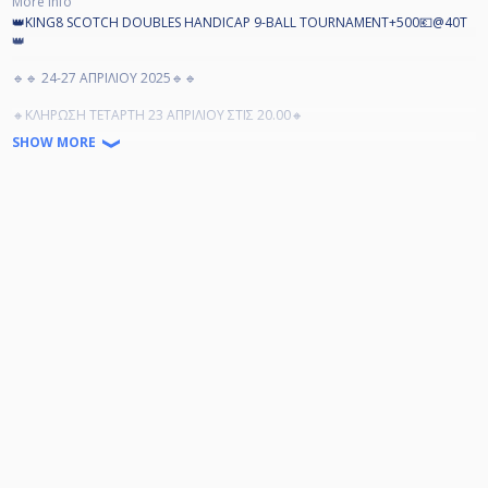
More info
👑KING8 SCOTCH DOUBLES HANDICAP 9-BALL TOURNAMENT+500💶@40T
👑
🔹🔹 24-27 ΑΠΡΙΛΙΟΥ 2025🔹🔹
🔸ΚΛΗΡΩΣΗ ΤΕΤΑΡΤΗ 23 ΑΠΡΙΛΙΟΥ ΣΤΙΣ 20.00🔸
SHOW MORE
ΕΠΑΘΛΑ: ΣΥΜΜΕΤΟΧΕΣ + 500💶 BONUS KING8 στις 40 ομάδες.
Ελάχιστο εγγυημένο BONUS +200💶
Στις 30 ομάδες +300💶
Στις 35 ομάδες +400💶
ΣΥΜΜΕΤΟΧΕΣ: 50 ΕΥΡΩ Η ΟΜΑΔΑ
ΣΤΑ 11 ΝΙΚΗΦΟΡΑ ΠΑΙΧΝΙΔΙΑ
ΕΝΑΛΛΑΞ ΣΠΑΣΙΜΟ
-ΕΛΕΥΘΕΡΗ ΕΠΙΛΟΓΗ ΣΥΜΠΑΙΚΤΗ
*ΟΙ Α+ ΜΟΝΟ ΠΑΙΡΝΟΥΝ ΠΑΙΚΤΗ ΑΠΟ Β' ΚΑΙ ΚΑΤΩ.
** ΕΝΑΣ ΠΑΙΚΤΗΣ Α ΚΑΙ ΕΝΑΣ Β ΛΟΓΙΖΟΝΤΑΙ ΩΣ Β+, ΕΝΑΣ Β ΚΑΙ ΕΝΑΣ Γ
ΛΟΓΙΖΟΝΤΑΙ ΩΣ Γ+ ΚΤΛ
ΧΑΡΙΣΜΑΤΑ
Η Α' ΔΙΝΕΙ
3 ΣΤΑ 11 ΚΑΙ ΤΙΣ ΜΠΑΛΕΣ ΣΕ Γ+, Γ,Δ+, Δ,Ε+,Ε ,