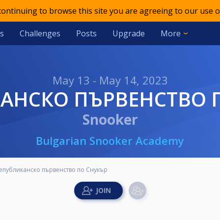
 continuing to browse this site you are agreeing to our use o
s
Challenges
Posts
Upgrade
More
May 13 - May 14, 2023
КАНСКО ПЪРВЕНСТВО 
Snooker
Bulgarian Snooker Academy
епубликанско първенство по Снукър