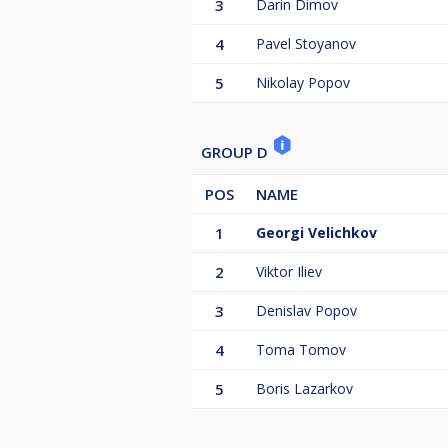
3
Darin Dimov
4
Pavel Stoyanov
5
Nikolay Popov
GROUP D
POS
NAME
1
Georgi Velichkov
2
Viktor Iliev
3
Denislav Popov
4
Toma Tomov
5
Boris Lazarkov