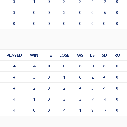
3
1
0
2
2
4
-2
0
3
0
0
3
0
6
-6
0
0
0
0
0
0
0
0
0
PLAYED
WIN
TIE
LOSE
WS
LS
SD
RO
4
4
0
0
8
0
8
0
4
3
0
1
6
2
4
0
4
2
0
2
4
5
-1
0
4
1
0
3
3
7
-4
0
4
0
0
4
1
8
-7
0