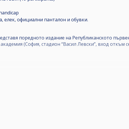
handicap
а, елек, официални панталон и обувки.
едставя поредното издание на Републиканското първен
академия (София, стадион “Васил Левски”, вход откъм се
групова фаза, където се играе до спечелване на 2 от 
/5 фрейма. Полуфиналите са до 4 от 7 партии, а финалъ
пишат на добре познатия имейл адрес - zapisvane@abv.b
очнява, че при по-малко от 25-има записани играчи наг