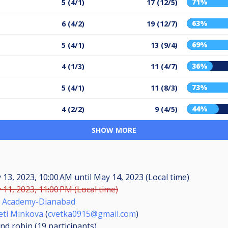
71%
5 (4/1)
17 (12/5)
63%
6 (4/2)
19 (12/7)
69%
5 (4/1)
13 (9/4)
36%
4 (1/3)
11 (4/7)
73%
5 (4/1)
11 (8/3)
44%
4 (2/2)
9 (4/5)
SHOW MORE
 13, 2023, 10:00 AM
until
May 14, 2023 (Local time)
11, 2023, 11:00 PM (Local time)
 Academy-Dianabad
eti Minkova
(
cvetka0915@gmail.com
)
nd robin (19
participants
)