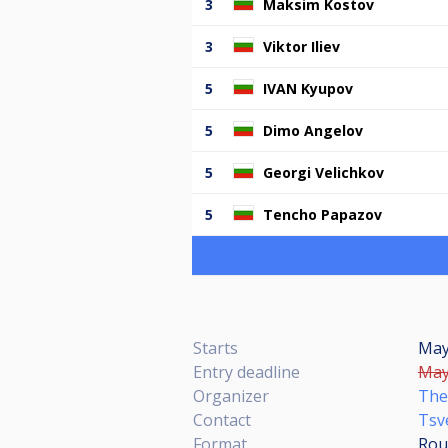
3
Maksim Kostov
3
Viktor Iliev
5
IVAN Kyupov
5
Dimo Angelov
5
Georgi Velichkov
5
Tencho Papazov
Starts
May
Entry deadline
May 
Organizer
The
Contact
Tsv
Format
Rou