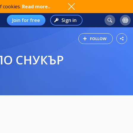
f cookies.
Read more..
Join for free
Sign in
FOLLOW
ПО СНУКЪР