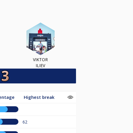
VIKTOR
ILIEV
entage
Highest break
62