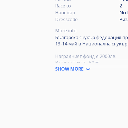
Race to
2
Handicap
No 
Dresscode
Риз
More info
Българска снукър федерация пр
13-14 май в Национална снукър 
Наградният фонд е 2000лв.
Входна такса - 50лв.
SHOW MORE
Форматът на турнира ще бъде с 
ще има директни елиминации в 3
Всички желаещи трябва да се за
Българска снукър федерация ут
входни такси.