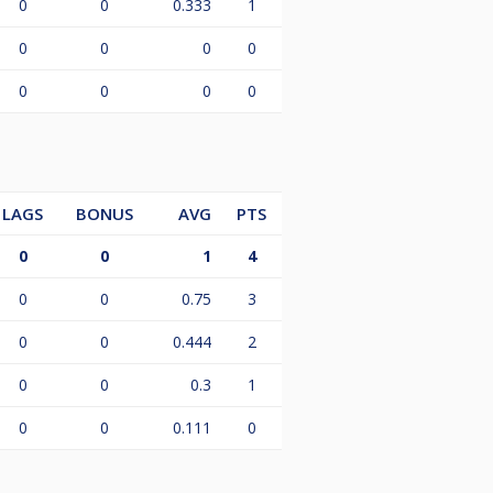
0
0
0.333
1
0
0
0
0
0
0
0
0
LAGS
BONUS
AVG
PTS
0
0
1
4
0
0
0.75
3
0
0
0.444
2
0
0
0.3
1
0
0
0.111
0