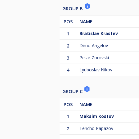
GROUP B
POS
NAME
1
Bratislav Krastev
2
Dimo Angelov
3
Petar Zorovski
4
Lyuboslav Nikov
GROUP C
POS
NAME
1
Maksim Kostov
2
Tencho Papazov