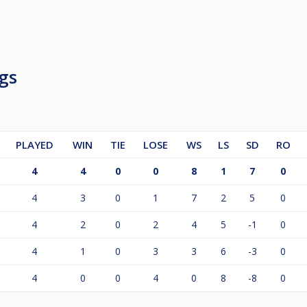
gs
PLAYED
WIN
TIE
LOSE
WS
LS
SD
RO
4
4
0
0
8
1
7
0
4
3
0
1
7
2
5
0
4
2
0
2
4
5
-1
0
4
1
0
3
3
6
-3
0
4
0
0
4
0
8
-8
0