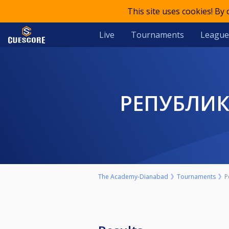
This site uses cookies! By
Live
Tournaments
League
РЕПУБЛИ
The Academy-Dianabad
Tournaments
Р