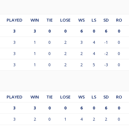
PLAYED
WIN
TIE
LOSE
WS
LS
SD
RO
3
3
0
0
6
0
6
0
3
1
0
2
3
4
-1
0
3
1
0
2
2
4
-2
0
3
1
0
2
2
5
-3
0
PLAYED
WIN
TIE
LOSE
WS
LS
SD
RO
3
3
0
0
6
0
6
0
3
2
0
1
4
2
2
0