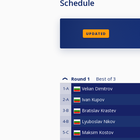
Schedule
UPDATED
Round 1
Best of
3
1-A
Velian Dimitrov
2-A
Ivan Kupov
3-B
Bratislav Krastev
4-B
Lyuboslav Nikov
5-C
Maksim Kostov