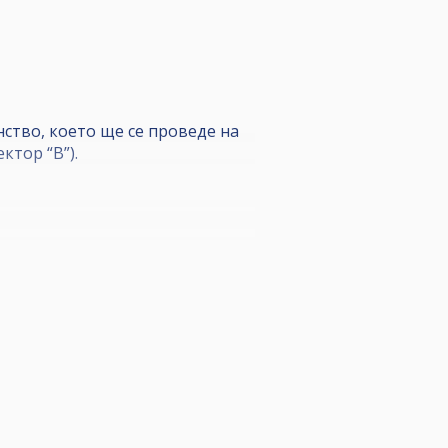
ство, което ще се проведе на
ктор “В”).
възможни 3 фрейма. След това
т - 5 от потенциални 9.
g до 11 май.
радният фонд ще е от събраните