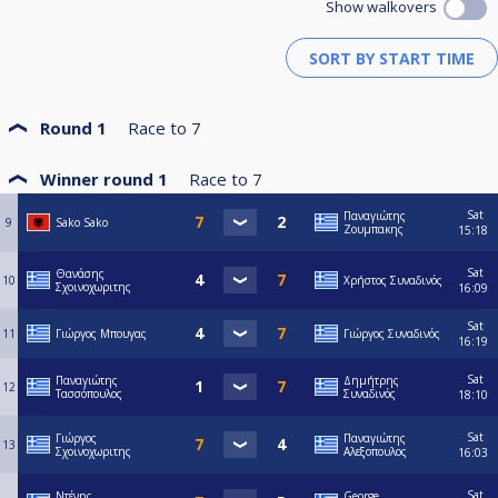
Show walkovers
Round 1
Race to
7
Winner round 1
Race to
7
Sat
Παναγιώτης
9
Sako Sako
Ζουμπακης
15:18
Sat
Θανάσης
10
Χρήστος Συναδινός
Σχοινοχωριτης
16:09
Sat
11
Γιώργος Μπουγας
Γιώργος Συναδινός
16:19
Sat
Παναγιώτης
Δημήτρης
12
Τασσόπουλος
Συναδινός
18:10
Sat
Γιώργος
Παναγιώτης
13
Σχοινοχωριτης
Αλεξοπουλος
16:03
Sat
Ντένης
George