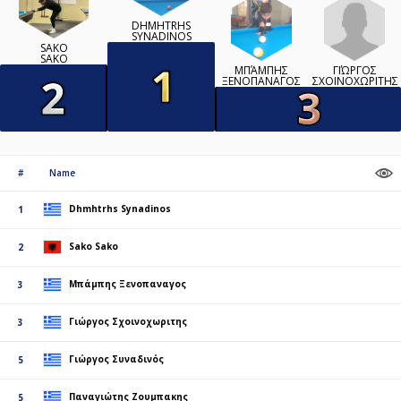
DHMHTRHS
SYNADINOS
SAKO
SAKO
ΓΙΏΡΓΟΣ
ΜΠΆΜΠΗΣ
ΣΧΟΙΝΟΧΩΡΙΤΗΣ
ΞΕΝΟΠΑΝΑΓΟΣ
#
Name
Dhmhtrhs Synadinos
1
Sako Sako
2
Μπάμπης Ξενοπαναγος
3
Γιώργος Σχοινοχωριτης
3
Γιώργος Συναδινός
5
Παναγιώτης Ζουμπακης
5