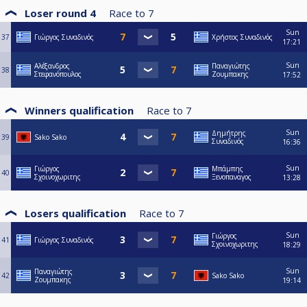
Loser round 4
Race to
7
Sun
37
Γιώργος Συναδινός
Χρήστος Συναδινός
17:21
Sun
Αλέξανδρος
Παναγιώτης
38
Στεφανόπουλος
Ζουμπακης
17:52
Winners qualification
Race to
7
Sun
Δημήτρης
39
Sako Sako
Συναδινός
16:36
Sun
Γιώργος
Μπάμπης
40
Σχοινοχωριτης
Ξενοπαναγος
13:28
Losers qualification
Race to
7
Sun
Γιώργος
41
Γιώργος Συναδινός
Σχοινοχωριτης
18:29
Sun
Παναγιώτης
42
Sako Sako
Ζουμπακης
19:14