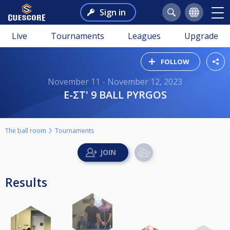
Sign in
Live
Tournaments
Leagues
Upgrade
FOLLOW
November 11 - November 12, 2023
Ε-ΣΤ' 9 BALL PYRGOS
The ball room
Tournaments
Results