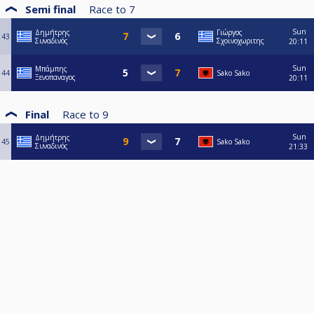
Semi final
Race to
7
Sun
Δημήτρης
Γιώργος
43
Συναδινός
Σχοινοχωριτης
20:11
Sun
Μπάμπης
44
Sako Sako
Ξενοπαναγος
20:11
Final
Race to
9
Sun
Δημήτρης
45
Sako Sako
Συναδινός
21:33