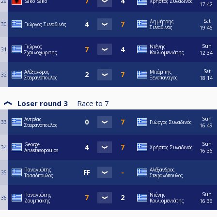
29
Sako Sako
Χρήστος Συναδινός
17:42
Sat
Δημήτρης
30
Γιώργος Συναδινός
Συναδινός
19:46
Sun
Γιώργος
Ντένης
31
Σχοινοχωριτης
Κοιλιομενιάτης
12:34
Sat
Αλέξανδρος
Μπάμπης
32
Στεφανόπουλος
Ξενοπαναγος
18:14
Loser round 3
Race to
7
Sun
Αντρέας
33
Γιώργος Συναδινός
Στεφανόπουλος
16:49
Sun
George
34
Χρήστος Συναδινός
Anastasopoulos
16:36
Παναγιώτης
Αλέξανδρος
35
Τασσόπουλος
Στεφανόπουλος
Sun
Παναγιώτης
Ντένης
36
Ζουμπακης
Κοιλιομενιάτης
16:36