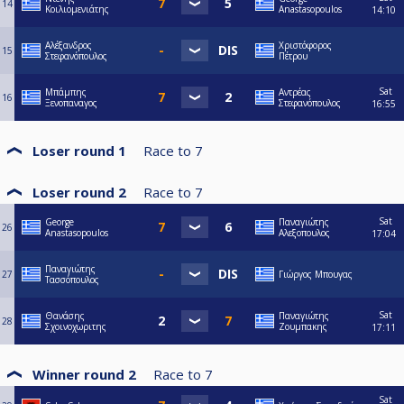
14
Κοιλιομενιάτης
Anastasopoulos
14:10
Αλέξανδρος
Χριστόφορος
15
Στεφανόπουλος
Πέτρου
Sat
Μπάμπης
Αντρέας
16
Ξενοπαναγος
Στεφανόπουλος
16:55
Loser round 1
Race to
7
Loser round 2
Race to
7
Sat
George
Παναγιώτης
26
Anastasopoulos
Αλεξοπουλος
17:04
Παναγιώτης
27
Γιώργος Μπουγας
Τασσόπουλος
Sat
Θανάσης
Παναγιώτης
28
Σχοινοχωριτης
Ζουμπακης
17:11
Winner round 2
Race to
7
Sat