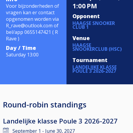
1:00 PM
Voor bijzonderheden of
vragen kan er contact
Opponent
opgenomen worden via
HAAGSE SNOOKER
R_rave@outlook.com of
CLUB 1
bel/app 0655147421 ( R
Venue
Rave )
HAAGSE
Day / Time
SNOOKERCLUB (HSC)
Saturday 13:00
Tournament
LANDELIJKE KLASSE
POULE 3 2026-2027
Round-robin standings
Landelijke klasse Poule 3 2026-2027
September 1 - June 30, 2027