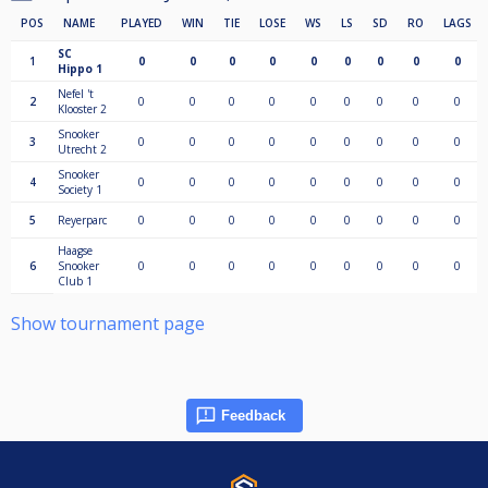
POS
NAME
PLAYED
WIN
TIE
LOSE
WS
LS
SD
RO
LAGS
SC
1
0
0
0
0
0
0
0
0
0
Hippo 1
Nefel 't
2
0
0
0
0
0
0
0
0
0
Klooster 2
Snooker
3
0
0
0
0
0
0
0
0
0
Utrecht 2
Snooker
4
0
0
0
0
0
0
0
0
0
Society 1
5
Reyerparc
0
0
0
0
0
0
0
0
0
Haagse
6
Snooker
0
0
0
0
0
0
0
0
0
Club 1
Show tournament page
Feedback