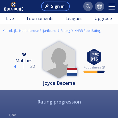
Sign in
Live
Tournaments
Leagues
Upgrade
Koninklijke Nederlandse Biljartbond
Rating
KNBB Pool Rating
Rating
36
916
Matches
4
32
Robustness 🛈
Joyce Bezema
Rating progression
1,200