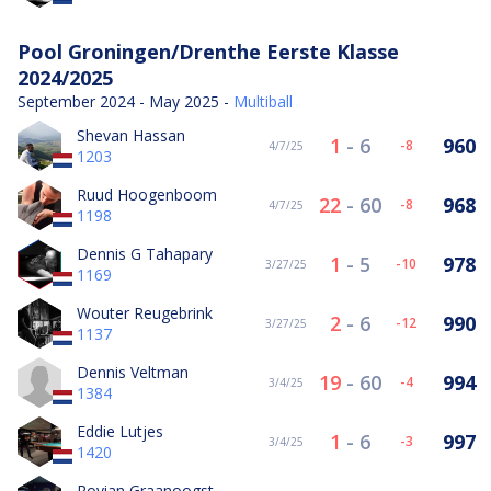
Pool Groningen/Drenthe Eerste Klasse
2024/2025
September 2024 - May 2025 -
Multiball
Shevan Hassan
1
-
6
960
-8
4/7/25
1203
Ruud Hoogenboom
22
-
60
968
-8
4/7/25
1198
Dennis G Tahapary
1
-
5
978
-10
3/27/25
1169
Wouter Reugebrink
2
-
6
990
-12
3/27/25
1137
Dennis Veltman
19
-
60
994
-4
3/4/25
1384
Eddie Lutjes
1
-
6
997
-3
3/4/25
1420
Rovian Graanoogst