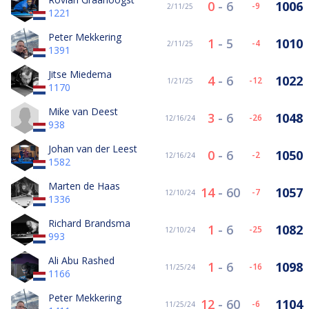
0
-
6
1006
-9
2/11/25
1221
Peter Mekkering
1
-
5
1010
-4
2/11/25
1391
Jitse Miedema
4
-
6
1022
-12
1/21/25
1170
Mike van Deest
3
-
6
1048
-26
12/16/24
938
Johan van der Leest
0
-
6
1050
-2
12/16/24
1582
Marten de Haas
14
-
60
1057
-7
12/10/24
1336
Richard Brandsma
1
-
6
1082
-25
12/10/24
993
Ali Abu Rashed
1
-
6
1098
-16
11/25/24
1166
Peter Mekkering
12
-
60
1104
-6
11/25/24