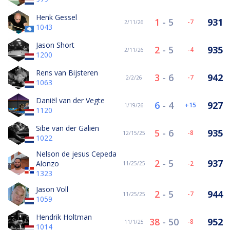
Henk Gessel
1
-
5
931
-7
2/11/26
1043
Jason Short
2
-
5
935
-4
2/11/26
1200
Rens van Bijsteren
3
-
6
942
-7
2/2/26
1063
Daniël van der Vegte
6
-
4
927
15
1/19/26
1120
Sibe van der Galiën
5
-
6
935
-8
12/15/25
1022
Nelson de jesus Cepeda
2
-
5
937
Alonzo
-2
11/25/25
1323
Jason Voll
2
-
5
944
-7
11/25/25
1059
Hendrik Holtman
38
-
50
952
-8
11/1/25
1014