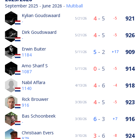
September 2025 - June 2026 -
Multiball
Kylian Goudswaard
4
-
5
921
-5
5/21/26
-
Dirk Goudswaard
4
-
5
926
-5
5/21/26
-
Erwin Buiter
5
-
2
909
17
5/11/26
1184
Arno Sharif S
0
-
5
914
-5
5/11/26
1087
Nabil Affara
4
-
6
918
-4
4/13/26
1140
Rick Brouwer
4
-
5
923
-5
3/30/26
916
Bas Schoonbeek
6
-
3
916
7
3/30/26
-
Christiaan Evers
3
-
6
924
-8
3/10/26
979