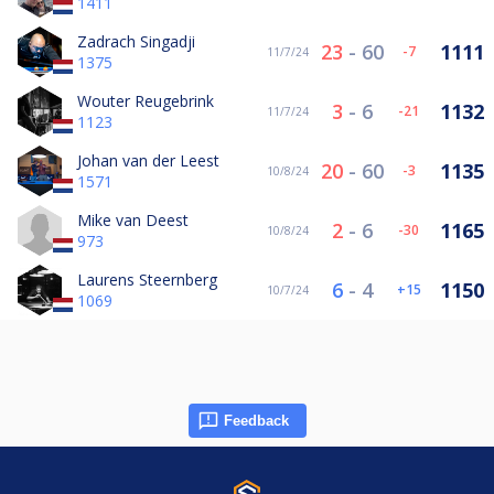
1411
Zadrach Singadji
23
-
60
1111
-7
11/7/24
1375
Wouter Reugebrink
3
-
6
1132
-21
11/7/24
1123
Johan van der Leest
20
-
60
1135
-3
10/8/24
1571
Mike van Deest
2
-
6
1165
-30
10/8/24
973
Laurens Steernberg
6
-
4
1150
15
10/7/24
1069
Feedback