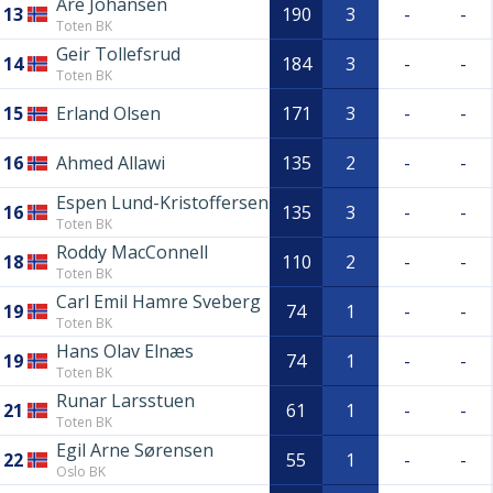
Are Johansen
13
190
3
-
-
Toten BK
Geir Tollefsrud
14
184
3
-
-
Toten BK
15
Erland Olsen
171
3
-
-
16
Ahmed Allawi
135
2
-
-
Espen Lund-Kristoffersen
16
135
3
-
-
Toten BK
Roddy MacConnell
18
110
2
-
-
Toten BK
Carl Emil Hamre Sveberg
19
74
1
-
-
Toten BK
Hans Olav Elnæs
19
74
1
-
-
Toten BK
Runar Larsstuen
21
61
1
-
-
Toten BK
Egil Arne Sørensen
22
55
1
-
-
Oslo BK