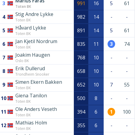
Marius Farås
3
991
16
5
61
Toten BK
Stig Andre Lykke
4
982
14
-
-
Toten BK
Håvard Lykke
5
891
14
5
61
Toten BK
Jan Kjetil Nordrum
6
835
11
3
74
Toten BK
Joakim Haugen
7
768
10
-
-
Oslo BK
Erik Dullerud
8
658
10
-
-
Trondheim Snooker
Simen Ekern Bakken
9
652
10
7
55
Toten BK
Giena Tanilon
10
500
8
-
-
Toten BK
Ole Anders Veseth
11
394
6
1
100
Toten BK
Mathias Holm
12
355
6
-
-
Toten BK