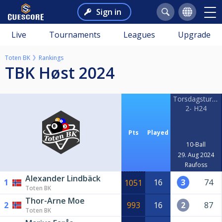
Sign in
Live
Tournaments
Leagues
Upgrade
Toten BK
Rankings
TBK Høst 2024
Torsdagsturner
2- H24
Pts
Played
10-Ball
29. Aug 2024
Raufoss
Alexander Lindbäck
1
16
3
74
1051
Toten BK
Thor-Arne Moe
2
993
16
2
87
Toten BK