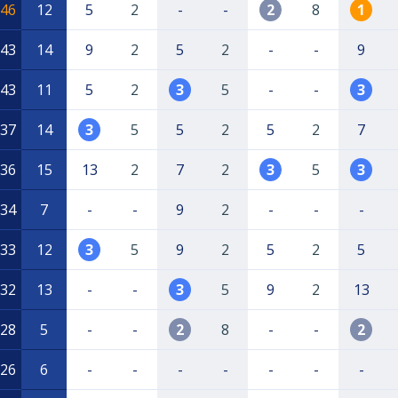
46
12
5
2
-
-
2
8
1
43
14
9
2
5
2
-
-
9
43
11
5
2
3
5
-
-
3
37
14
3
5
5
2
5
2
7
36
15
13
2
7
2
3
5
3
34
7
-
-
9
2
-
-
-
33
12
3
5
9
2
5
2
5
32
13
-
-
3
5
9
2
13
28
5
-
-
2
8
-
-
2
26
6
-
-
-
-
-
-
-