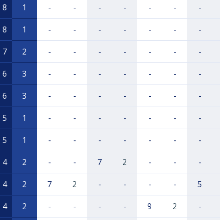
8
1
-
-
-
-
-
-
-
8
1
-
-
-
-
-
-
-
7
2
-
-
-
-
-
-
-
6
3
-
-
-
-
-
-
-
6
3
-
-
-
-
-
-
-
5
1
-
-
-
-
-
-
-
5
1
-
-
-
-
-
-
-
4
2
-
-
7
2
-
-
-
4
2
7
2
-
-
-
-
5
4
2
-
-
-
-
9
2
-