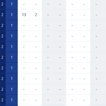
2
1
-
-
-
-
-
-
-
2
1
13
2
-
-
-
-
-
2
1
-
-
-
-
-
-
-
2
1
-
-
-
-
-
-
-
2
1
-
-
-
-
-
-
-
2
1
-
-
-
-
-
-
-
2
1
-
-
-
-
-
-
-
2
1
-
-
-
-
-
-
-
2
1
-
-
-
-
-
-
-
2
1
-
-
-
-
-
-
-