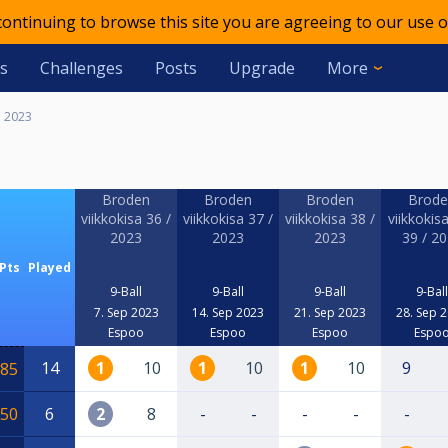
 continuing to browse this site you are agreeing to our use o
s
Challenges
Posts
Upgrade
More
i 2023
Broden
Broden
Broden
Brode
viikkokisa 36 /
viikkokisa 37 /
viikkokisa 38 /
viikkokis
2023
2023
2023
39 / 2
Pts
Played
9-Ball
9-Ball
9-Ball
9-Ball
7. Sep 2023
14. Sep 2023
21. Sep 2023
28. Sep 
Espoo
Espoo
Espoo
Espo
14
1
10
1
10
1
10
9
85
50
6
2
8
-
-
-
-
-