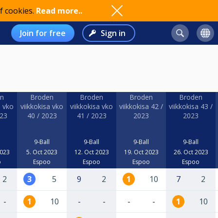
f cookies.
Read more..
Join for free
Sign in
n
Broden
Broden
Broden
Broden
a vko
viikkokisa vko
viikkokisa vko
viikkokisa 42 /
viikkokisa 43 /
023
40 / 2023
41 / 2023
2023
2023
9-Ball
9-Ball
9-Ball
9-Ball
2023
5. Oct 2023
12. Oct 2023
19. Oct 2023
26. Oct 2023
o
Espoo
Espoo
Espoo
Espoo
2
3
5
9
2
1
10
7
2
-
1
10
-
-
-
-
1
10