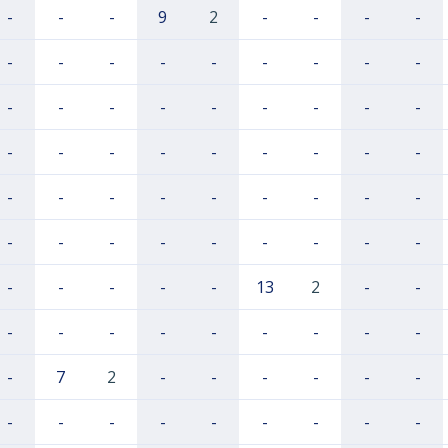
-
-
-
9
2
-
-
-
-
-
-
-
-
-
-
-
-
-
-
-
-
-
-
-
-
-
-
-
-
-
-
-
-
-
-
-
-
-
-
-
-
-
-
-
-
-
-
-
-
-
-
-
-
-
-
-
-
-
-
13
2
-
-
-
-
-
-
-
-
-
-
-
-
7
2
-
-
-
-
-
-
-
-
-
-
-
-
-
-
-