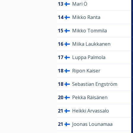
13
Mari Ö
14
Mikko Ranta
15
Mikko Tommila
16
Miika Laukkanen
17
Luppa Palmola
18
Ripon Kaiser
18
Sebastian Engström
20
Pekka Räisänen
21
Heikki Arvassalo
21
Joonas Lounamaa