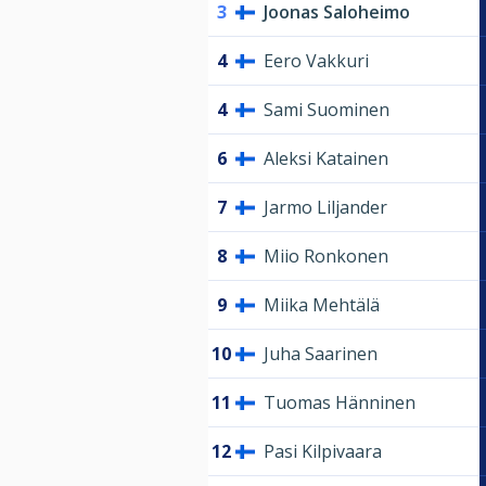
3
Joonas Saloheimo
4
Eero Vakkuri
4
Sami Suominen
6
Aleksi Katainen
7
Jarmo Liljander
8
Miio Ronkonen
9
Miika Mehtälä
10
Juha Saarinen
11
Tuomas Hänninen
12
Pasi Kilpivaara