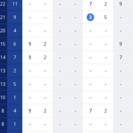
22
11
-
-
-
-
7
2
9
21
9
-
-
-
-
3
5
-
20
4
-
-
-
-
-
-
-
15
6
9
2
-
-
-
-
9
14
7
9
2
-
-
-
-
7
13
2
-
-
-
-
-
-
-
13
5
-
-
-
-
-
-
-
10
1
-
-
-
-
-
-
-
8
4
9
2
-
-
7
2
-
8
1
-
-
-
-
-
-
-