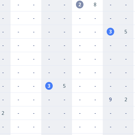
-
-
-
-
-
2
8
-
-
-
-
-
-
-
-
-
-
-
-
-
-
-
-
-
-
3
5
-
-
-
-
-
-
-
-
-
-
-
-
-
-
-
-
-
-
-
-
-
-
-
-
-
-
-
-
-
-
3
5
-
-
-
-
-
-
-
-
-
-
-
9
2
2
-
-
-
-
-
-
-
-
-
-
-
-
-
-
-
-
-