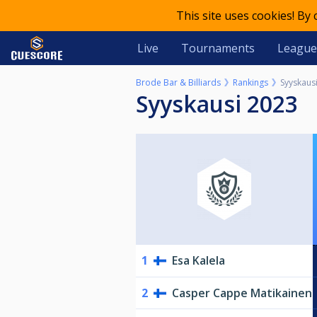
This site uses cookies! By
Live
Tournaments
League
Brode Bar & Billiards
Rankings
Syyskaus
Syyskausi 2023
1
Esa Kalela
2
Casper Cappe Matikainen