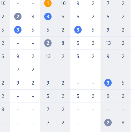
10
-
-
1
10
9
2
7
2
2
2
8
3
5
5
2
5
2
5
3
5
5
2
3
5
9
2
2
-
-
2
8
5
2
13
2
5
9
2
13
2
5
2
9
2
-
7
2
-
-
-
-
-
-
2
9
2
9
2
-
-
3
5
2
-
-
5
2
5
2
9
2
8
-
-
7
2
-
-
-
-
-
-
-
7
2
-
-
2
8