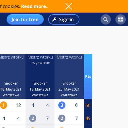
f cookies.
Read more..
Join for free
Sign in
Mistrz wtorku
Mistrz wtorku
Mistrz wtorku
- wyzwanie
Pts
Snooker
Snooker
Snooker
18. May 2021
18. May 2021
25. May 2021
Warszawa
Warszawa
Warszawa
1
12
4
4
3
6
60
4
4
2
7
2
7
49