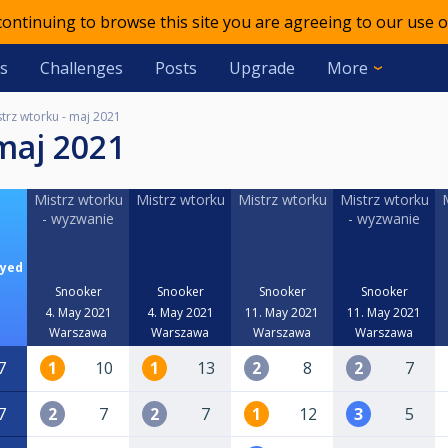
 continuing to browse this site you are agreeing to our use o
s
Challenges
Posts
Upgrade
More
strz wtorku - maj 2021
 maj 2021
Mistrz wtorku
Mistrz wtorku
Mistrz wtorku
Mistrz wtorku
- wyzwanie
- wyzwanie
ayed
Snooker
Snooker
Snooker
Snooker
4. May 2021
4. May 2021
11. May 2021
11. May 2021
Warszawa
Warszawa
Warszawa
Warszawa
7
1
10
1
13
2
8
2
7
7
2
7
2
7
1
12
3
5