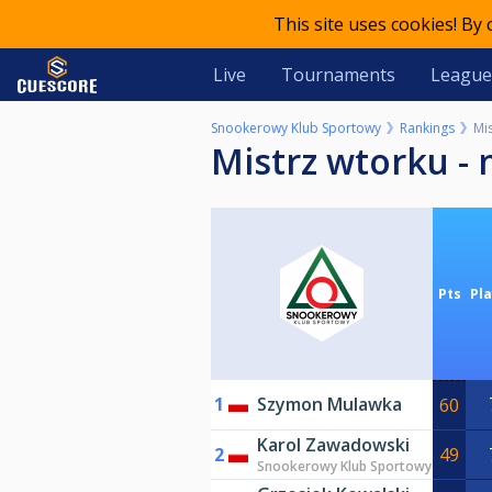
This site uses cookies! By
Live
Tournaments
League
Snookerowy Klub Sportowy
Rankings
Mi
Mistrz wtorku -
Pts
Pl
1
Szymon Mulawka
60
Karol Zawadowski
2
49
Snookerowy Klub Sportowy