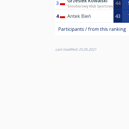
Grzesiek Kowalski
3
44
Snookerowy Klub Sportowy
4
Antek Bień
43
Participants / from this ranking
Last modified: 25.05.2021