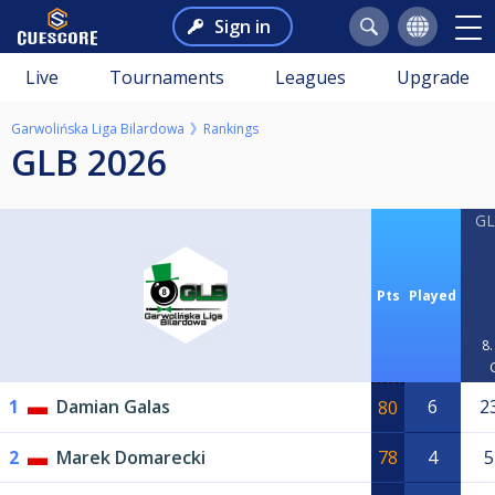
Sign in
Live
Tournaments
Leagues
Upgrade
Garwolińska Liga Bilardowa
Rankings
GLB 2026
GL
Pts
Played
8.
1
Damian Galas
6
2
80
2
Marek Domarecki
78
4
5