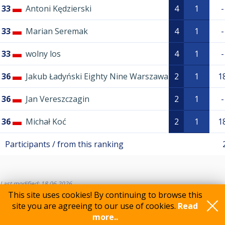
33
Antoni Kędzierski
4
1
-
33
Marian Seremak
4
1
-
33
wolny los
4
1
-
36
Jakub Ładyński Eighty Nine Warszawa
2
1
1
36
Jan Vereszczagin
2
1
-
36
Michał Koć
2
1
1
Participants / from this ranking
Last modified: 18.06.2026
This site uses cookies! By continuing to browse this
site you are agreeing to our use of cookies.
Read
more..
Feedback