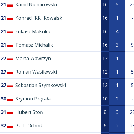
21
Kamil Niemirowski
16
5
2
21
Konrad "KK" Kowalski
16
1
-
21
Łukasz Makulec
16
4
-
21
Tomasz Michalik
16
3
9
27
Marta Wawrzyn
12
1
-
27
Roman Wasilewski
12
1
5
27
Sebastian Szymkowski
12
1
5
30
Szymon Rzętała
10
2
-
31
Hubert Stoń
8
3
2
32
Piotr Ochnik
6
2
2