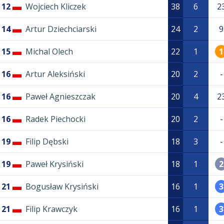
12
Wojciech Kliczek
38
6
2
14
Artur Dziechciarski
24
2
9
15
Michal Olech
22
1
1
16
Artur Aleksiński
20
2
-
16
Paweł Agnieszczak
20
4
2
16
Radek Piechocki
20
2
-
19
Filip Dębski
18
3
-
19
Paweł Krysiński
18
1
2
21
Bogusław Krysiński
16
1
3
21
Filip Krawczyk
16
1
3