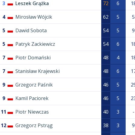
3
Leszek Grążka
72
6
1
4
Mirosław Wójcik
62
5
5
5
Dawid Sobota
54
5
9
5
Patryk Zackiewicz
54
6
1
7
Piotr Domański
48
4
1
7
Stanisław Krajewski
48
6
1
9
Grzegorz Paśnik
46
5
2
9
Kamil Paciorek
46
5
2
11
Piotr Niewczas
40
3
-
12
Grzegorz Pstrąg
38
3
9