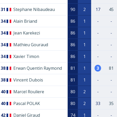
31
Stephane Nibaudeau
90
2
17
45
34
Alain Briand
86
1
-
-
34
Jean Karekezi
86
1
-
-
34
Mathieu Gouraud
86
1
-
-
34
Xavier Timon
86
1
-
-
38
Erwan Quentin Raymond
81
1
3
81
38
Vincent Dubois
81
1
-
-
40
Marcel Rouliere
80
2
-
-
40
Pascal POLAK
80
2
33
35
42
Daniel Giraud
74
1
-
-