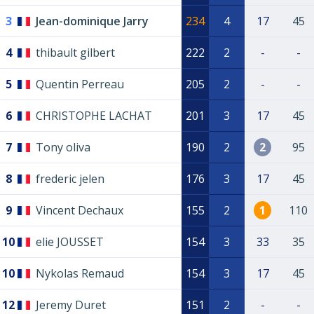
3
Jean-dominique Jarry
234
4
17
45
4
thibault gilbert
222
2
-
-
5
Quentin Perreau
205
2
-
-
6
CHRISTOPHE LACHAT
201
3
17
45
7
Tony oliva
190
2
2
95
8
frederic jelen
176
3
17
45
9
Vincent Dechaux
155
2
1
110
10
elie JOUSSET
154
3
33
35
10
Nykolas Remaud
154
3
17
45
12
Jeremy Duret
151
2
-
-