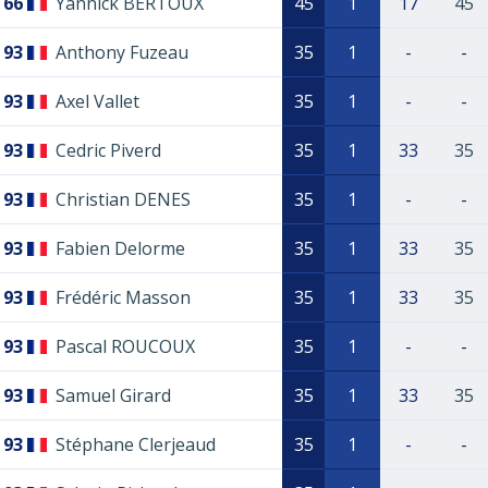
66
Yannick BERTOUX
45
1
17
45
93
Anthony Fuzeau
35
1
-
-
93
Axel Vallet
35
1
-
-
93
Cedric Piverd
35
1
33
35
93
Christian DENES
35
1
-
-
93
Fabien Delorme
35
1
33
35
93
Frédéric Masson
35
1
33
35
93
Pascal ROUCOUX
35
1
-
-
93
Samuel Girard
35
1
33
35
93
Stéphane Clerjeaud
35
1
-
-