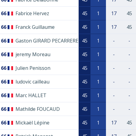
66
Fabrice Hervez
45
1
17
45
66
Franck Guillaume
45
1
17
45
66
Gaston GIRARD PECARRERE
45
1
-
-
66
jeremy Moreau
45
1
-
-
66
Julien Penisson
45
1
-
-
66
ludovic cailleau
45
1
-
-
66
Marc HALLET
45
1
-
-
66
Mathilde FOUCAUD
45
1
-
-
66
Mickaël Lépine
45
1
17
45