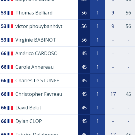
53
Thomas Belliard
56
1
9
56
53
victor phouybanhdyt
56
1
9
56
53
Virginie BABINOT
56
1
-
-
66
Américo CARDOSO
45
1
-
-
66
Carole Annereau
45
1
-
-
66
Charles Le STUNFF
45
1
-
-
66
Christopher Favreau
45
1
17
45
66
David Belot
45
1
-
-
66
Dylan CLOP
45
1
-
-
66
Fabrice Delabonne
45
1
17
45