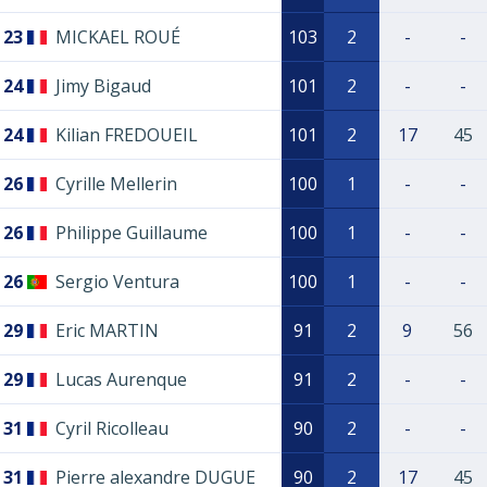
23
MICKAEL ROUÉ
103
2
-
-
24
Jimy Bigaud
101
2
-
-
24
Kilian FREDOUEIL
101
2
17
45
26
Cyrille Mellerin
100
1
-
-
26
Philippe Guillaume
100
1
-
-
26
Sergio Ventura
100
1
-
-
29
Eric MARTIN
91
2
9
56
29
Lucas Aurenque
91
2
-
-
31
Cyril Ricolleau
90
2
-
-
31
Pierre alexandre DUGUE
90
2
17
45