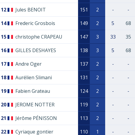
12
Jules BENOIT
151
2
-
-
14
Frederic Grosbois
149
2
5
68
15
christophe CRAPEAU
147
3
33
35
16
GILLES DESHAYES
138
3
5
68
17
Andre Oger
137
2
-
-
18
Aurélien Slimani
131
2
-
-
19
Fabien Grateau
124
2
-
-
20
JEROME NOTTER
119
2
-
-
21
Jérôme PÉNISSON
113
2
-
-
22
Cyriaque gontier
110
1
-
-