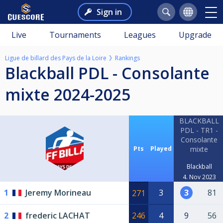
Sign in
Live
Tournaments
Leagues
Upgrade
Ligue de billard des Pays de la Loire
Rankings
Blackball PDL - Consolante
mixte 2024-2025
BLACKBALL
PDL - TR1 -
Consolante
Pts
Played
mixte
Blackball
4. Nov 2023
1
Jeremy Morineau
3
3
81
271
2
frederic LACHAT
246
4
9
56