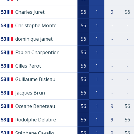
53
Charles Juret
56
1
9
56
53
Christophe Monte
56
1
-
-
53
dominique jamet
56
1
-
-
53
Fabien Charpentier
56
1
-
-
53
Gilles Perot
56
1
-
-
53
Guillaume Bisleau
56
1
-
-
53
Jacques Brun
56
1
-
-
53
Oceane Beneteau
56
1
9
56
53
Rodolphe Delabre
56
1
9
56
53
Stéphane Cavallo
56
1
9
56