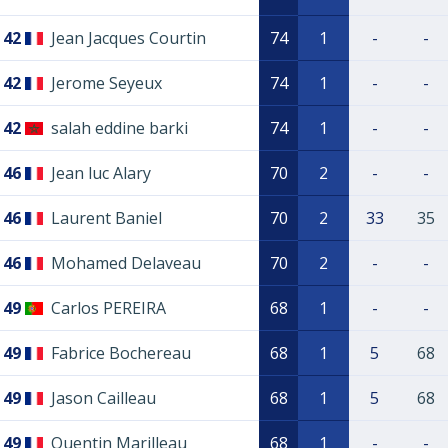
42
Jean Jacques Courtin
74
1
-
-
42
Jerome Seyeux
74
1
-
-
42
salah eddine barki
74
1
-
-
46
Jean luc Alary
70
2
-
-
46
Laurent Baniel
70
2
33
35
46
Mohamed Delaveau
70
2
-
-
49
Carlos PEREIRA
68
1
-
-
49
Fabrice Bochereau
68
1
5
68
49
Jason Cailleau
68
1
5
68
49
Quentin Marilleau
68
1
-
-