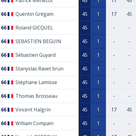
66
Patrick Menezot
45
1
17
45
66
Quentin Grégam
45
1
17
45
66
Roland GICQUEL
45
1
-
-
66
SEBASTIEN BEGUIN
45
1
-
-
66
Sébastien Guyard
45
1
-
-
66
Stanyslas Ravet brun
45
1
-
-
66
Stéphane Lamisse
45
1
-
-
66
Thomas Brosseau
45
1
-
-
66
Vincent Halgrin
45
1
17
45
66
William Compain
45
1
-
-