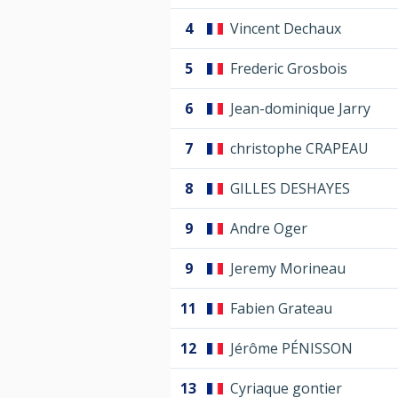
4
Vincent Dechaux
5
Frederic Grosbois
6
Jean-dominique Jarry
7
christophe CRAPEAU
8
GILLES DESHAYES
9
Andre Oger
9
Jeremy Morineau
11
Fabien Grateau
12
Jérôme PÉNISSON
13
Cyriaque gontier