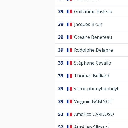
39
Guillaume Bisleau
39
Jacques Brun
39
Oceane Beneteau
39
Rodolphe Delabre
39
Stéphane Cavallo
39
Thomas Belliard
39
victor phouybanhdyt
39
Virginie BABINOT
52
Américo CARDOSO
52
Aurélien Slimani