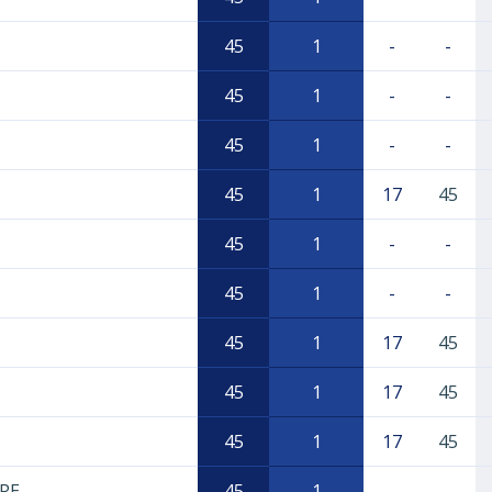
45
1
-
-
45
1
-
-
45
1
-
-
45
1
17
45
45
1
-
-
45
1
-
-
45
1
17
45
45
1
17
45
45
1
17
45
RE
45
1
-
-