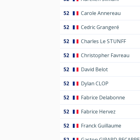
52
Carole Annereau
52
Cedric Grangeré
52
Charles Le STUNFF
52
Christopher Favreau
52
David Belot
52
Dylan CLOP
52
Fabrice Delabonne
52
Fabrice Hervez
52
Franck Guillaume
52
Gaston GIRARD PECARRE