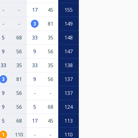
-
-
17
45
155
-
-
3
81
149
5
68
33
35
148
9
56
9
56
147
33
35
33
35
138
3
81
9
56
137
9
56
-
-
137
9
56
5
68
124
5
68
17
45
113
1
110
-
-
110