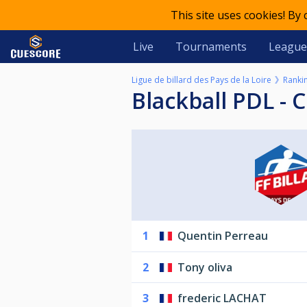
This site uses cookies! By
Live
Tournaments
League
Ligue de billard des Pays de la Loire
Ranki
Blackball PDL -
1
Quentin Perreau
2
Tony oliva
3
frederic LACHAT