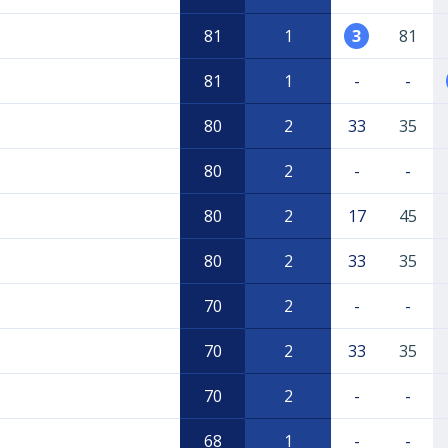
81
1
3
81
81
1
-
-
80
2
33
35
80
2
-
-
80
2
17
45
80
2
33
35
70
2
-
-
70
2
33
35
70
2
-
-
68
1
-
-