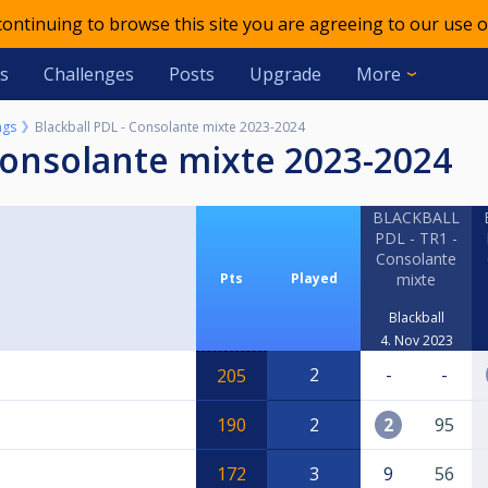
 continuing to browse this site you are agreeing to our use o
s
Challenges
Posts
Upgrade
More
ngs
Blackball PDL - Consolante mixte 2023-2024
 Consolante mixte 2023-2024
BLACKBALL
PDL - TR1 -
Consolante
Pts
Played
mixte
Blackball
4. Nov 2023
2
-
-
205
190
2
2
95
172
3
9
56