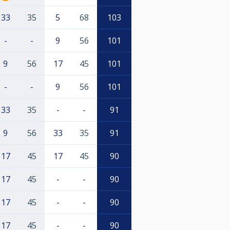
33
35
5
68
103
-
-
9
56
101
9
56
17
45
101
-
-
9
56
101
33
35
-
-
91
9
56
33
35
91
17
45
17
45
90
17
45
-
-
90
17
45
-
-
90
17
45
-
-
90