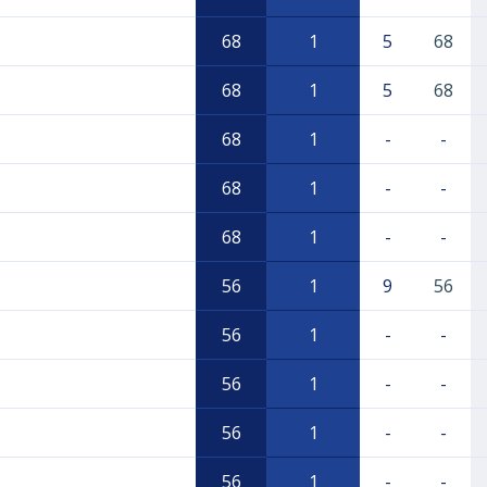
68
1
5
68
68
1
5
68
68
1
-
-
68
1
-
-
68
1
-
-
56
1
9
56
56
1
-
-
56
1
-
-
56
1
-
-
56
1
-
-