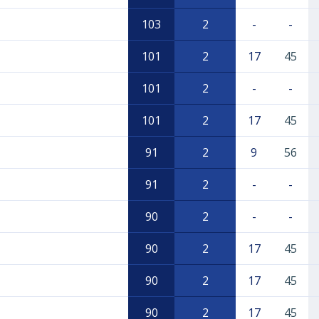
103
2
-
-
101
2
17
45
101
2
-
-
101
2
17
45
91
2
9
56
91
2
-
-
90
2
-
-
90
2
17
45
90
2
17
45
90
2
17
45