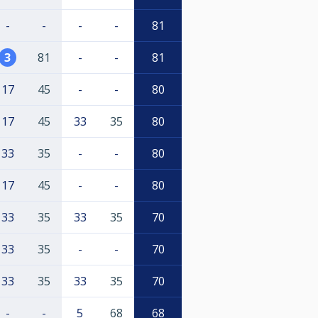
-
-
-
-
81
3
81
-
-
81
17
45
-
-
80
17
45
33
35
80
33
35
-
-
80
17
45
-
-
80
33
35
33
35
70
33
35
-
-
70
33
35
33
35
70
-
-
5
68
68