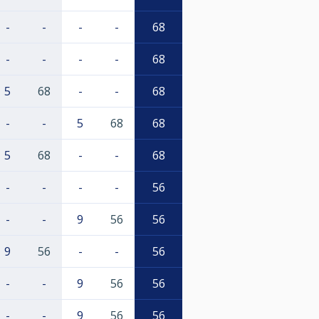
-
-
-
-
68
-
-
-
-
68
5
68
-
-
68
-
-
5
68
68
5
68
-
-
68
-
-
-
-
56
-
-
9
56
56
9
56
-
-
56
-
-
9
56
56
-
-
9
56
56