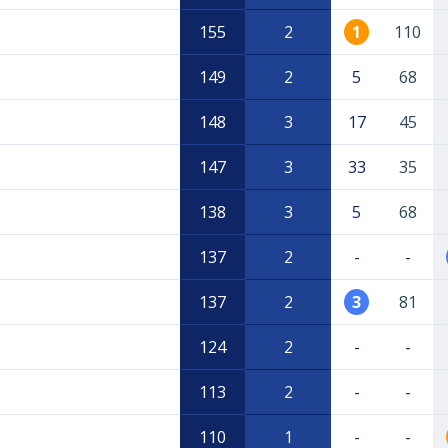
155
2
1
110
149
2
5
68
148
3
17
45
147
3
33
35
138
3
5
68
137
2
-
-
137
2
3
81
124
2
-
-
113
2
-
-
110
1
-
-