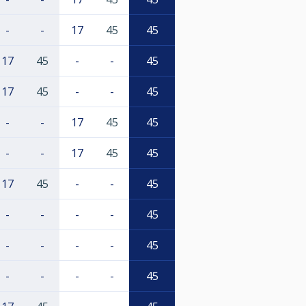
-
-
17
45
45
17
45
-
-
45
17
45
-
-
45
-
-
17
45
45
-
-
17
45
45
17
45
-
-
45
-
-
-
-
45
-
-
-
-
45
-
-
-
-
45