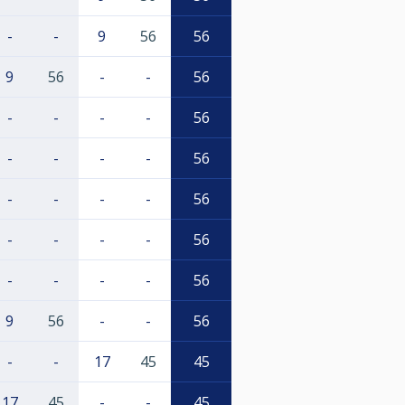
-
-
9
56
56
9
56
-
-
56
-
-
-
-
56
-
-
-
-
56
-
-
-
-
56
-
-
-
-
56
-
-
-
-
56
9
56
-
-
56
-
-
17
45
45
17
45
-
-
45