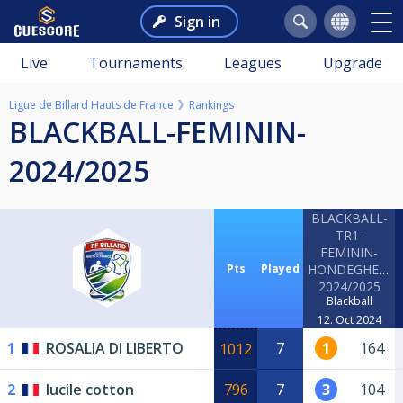
Sign in
Live
Tournaments
Leagues
Upgrade
Ligue de Billard Hauts de France
Rankings
BLACKBALL-FEMININ-
2024/2025
BLACKBALL-
TR1-
FEMININ-
Pts
Played
HONDEGHEM-
2024/2025
Blackball
12. Oct 2024
1
ROSALIA DI LIBERTO
7
1
164
1012
2
lucile cotton
796
7
3
104