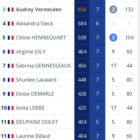
3
Audrey Vermeulen
656
7
2
132
4
Alexandra Steck
584
6
-
-
5
Céline HENNEQUART
508
7
3
104
6
virginie JOLY
464
7
9
60
7
Sabrina GENNESSEAUX
456
7
17
44
8
Shunlee Lavalard
448
7
5
80
9
Eloise DEMARLE
428
7
5
80
10
Anita LEBBE
420
7
17
44
11
DELPHINE DOLET
404
5
5
80
11
Laurine Billaut
404
7
9
60