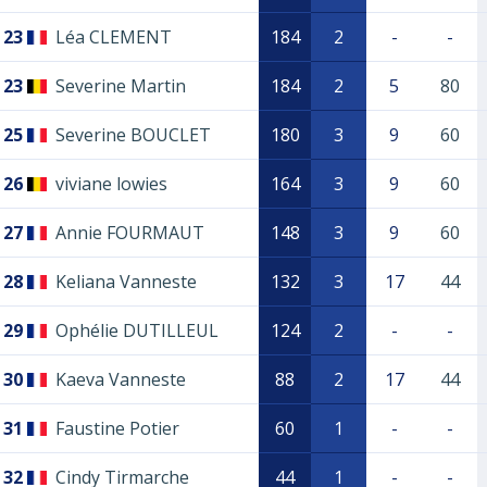
23
Léa CLEMENT
184
2
-
-
23
Severine Martin
184
2
5
80
25
Severine BOUCLET
180
3
9
60
26
viviane lowies
164
3
9
60
27
Annie FOURMAUT
148
3
9
60
28
Keliana Vanneste
132
3
17
44
29
Ophélie DUTILLEUL
124
2
-
-
30
Kaeva Vanneste
88
2
17
44
31
Faustine Potier
60
1
-
-
32
Cindy Tirmarche
44
1
-
-