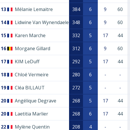
13
Mélanie Lemaitre
384
6
9
60
14
Lidwine Van Wynendaele
348
6
9
60
15
Karen Marche
332
5
17
44
16
Morgane Gillard
312
6
9
60
17
KIM LeDuff
292
5
17
44
18
Chloé Vermeire
280
6
-
-
19
Cléa BILLAUT
272
5
-
-
20
Angélique Degrave
268
5
17
44
20
Laetitia Marlier
268
6
17
44
22
Mylène Quentin
208
4
-
-