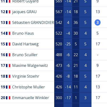
11
Robert Guyard
569
-14
21
5
9
12
jacques GRAU
567
-14
18
5
13
13
Sébastien GRANDIDIER
542
4
36
5
3
14
Bruno Haus
522
-4
30
4
5
15
David Hartweg
520
-25
5
5
17
16
Bruno Scuiller
488
-6
22
4
-
17
Maxime Walgenwitz
473
-6
21
4
9
18
Virginie Stoehr
426
-8
18
5
17
19
Christophe Muller
426
-14
11
4
13
20
Emmanuelle Winkler
300
-17
1
3
17