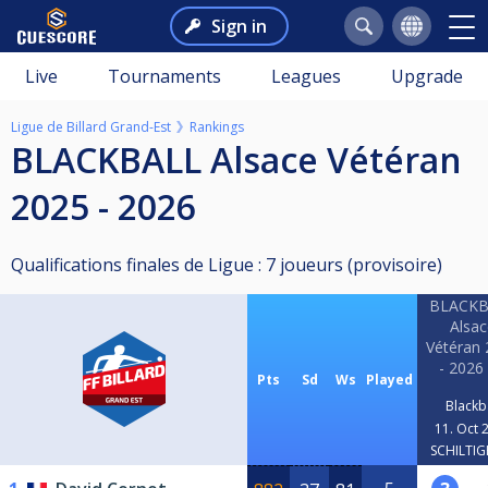
Sign in
Live
Tournaments
Leagues
Upgrade
Ligue de Billard Grand-Est
Rankings
BLACKBALL Alsace Vétéran
2025 - 2026
Qualifications finales de Ligue : 7 joueurs (provisoire)
BLACKB
Alsac
Vétéran
- 2026
Pts
Sd
Ws
Played
Blackb
11. Oct 
SCHILTIG