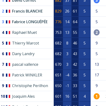
1
David Cornot
5
3
882
37
81
2
Francis BLANCHE
829
26
61
5
5
3
Fabrice LONGUÉPÉE
776
14
64
5
5
4
Raphael Muet
753
13
55
5
2
5
Thierry Marcot
682
8
46
5
9
6
Dany Landry
682
3
43
5
5
7
pascal vallence
670
3
42
5
13
8
Patrick WINKLER
651
-4
36
5
17
9
Christophe Perilhon
650
-1
33
5
9
10
Joaquim Ales
601
16
51
4
1