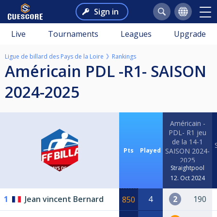
Sign in
Live
Tournaments
Leagues
Upgrade
Ligue de billard des Pays de la Loire
Rankings
Américain PDL -R1- SAISON
2024-2025
Américain -
PDL- R1 jeu
de la 14-1
Pts
Played
SAISON 2024-
2025
Straightpool
12. Oct 2024
1
Jean vincent Bernard
4
2
190
850