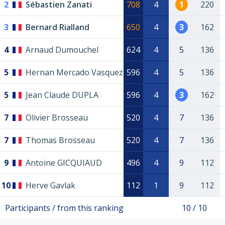
2
Sébastien Zanati
708
4
1
220
3
Bernard Rialland
650
4
3
162
4
Arnaud Dumouchel
624
4
5
136
5
Hernan Mercado Vasquez
596
4
5
136
5
Jean Claude DUPLA
596
4
3
162
7
Olivier Brosseau
520
4
7
136
7
Thomas Brosseau
520
4
7
136
9
Antoine GICQUIAUD
496
4
9
112
10
Herve Gavlak
112
1
9
112
Participants / from this ranking
10 / 10