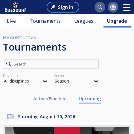
Sign in
Live
Tournaments
Leagues
Upgrade
PSV WÜRZBURG e.V.
Tournaments
Discipline
Season
Active/Finished
Upcoming
Saturday, August 15, 2026