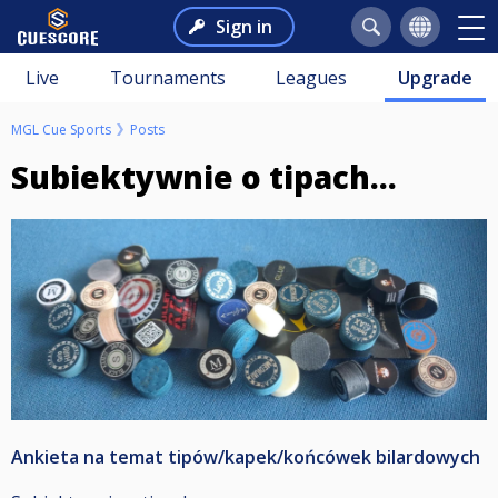
Sign in
Live
Tournaments
Leagues
Upgrade
MGL Cue Sports
Posts
Subiektywnie o tipach...
Ankieta na temat tipów/kapek/końcówek bilardowych