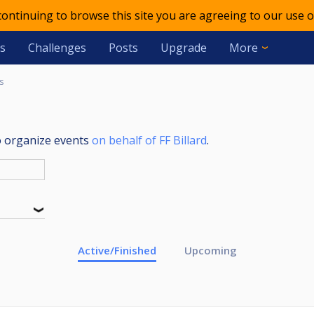
 continuing to browse this site you are agreeing to our use o
s
Challenges
Posts
Upgrade
More
s
o organize events
on behalf of FF Billard
.
Active/Finished
Upcoming