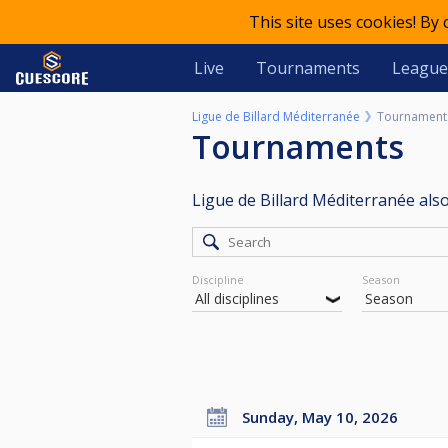
This site uses cookies! By
Live
Tournaments
League
Ligue de Billard Méditerranée
Tournament
Tournaments
Ligue de Billard Méditerranée als
Discipline
Season
Sunday, May 10, 2026