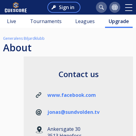
Sign in
Live
Tournaments
Leagues
Upgrade
Generalens Biljardklubb
About
Contact us
www.facebook.com
jonas@sundvolden.tv
Ankersgate 30
3513 Hønefoss