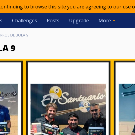
 continuing to browse this site you are agreeing to our use o
s
Challenges
Posts
Upgrade
More
RROS DE BOLA 9
LA 9