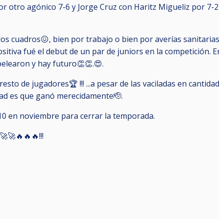
r otro agónico 7-6 y Jorge Cruz con Haritz Migueliz por 7-2 
los cuadros😖, bien por trabajo o bien por averías sanitarias
positiva fué el debut de un par de juniors en la competición
pelearon y hay futuro👏👏.😍.
 resto de jugadores🏆 !!! ...a pesar de las vaciladas en cantid
dad es que ganó merecidamente🫡.
10 en noviembre para cerrar la temporada.
🚀🚀🔥🔥🔥!!!