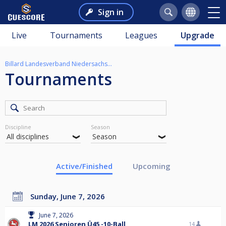
Sign in
Live
Tournaments
Leagues
Upgrade
Billard Landesverband Niedersachsen
Tournaments
Discipline
Season
Active/Finished
Upcoming
Sunday, June 7, 2026
June 7, 2026
LM 2026 Senioren Ü45 -10-Ball
14