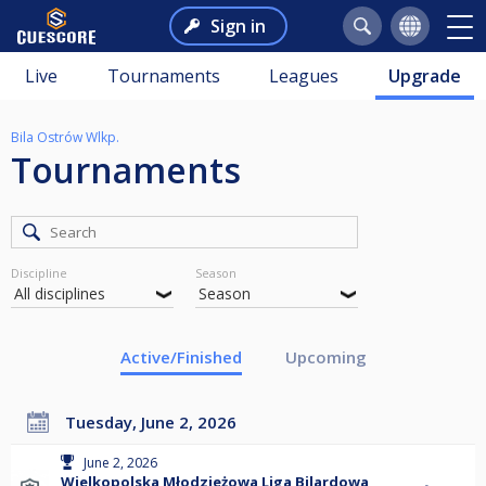
Sign in
Live
Tournaments
Leagues
Upgrade
Bila Ostrów Wlkp.
Tournaments
Discipline
Season
Active/Finished
Upcoming
Tuesday, June 2, 2026
June 2, 2026
Wielkopolska Młodzieżowa Liga Bilardowa