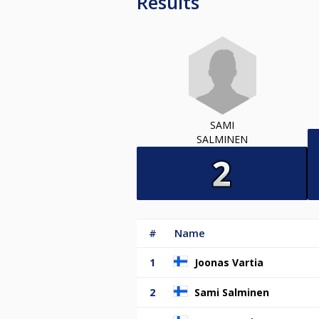
Results
SAMI
SALMINEN
#
Name
1
Joonas Vartia
2
Sami Salminen