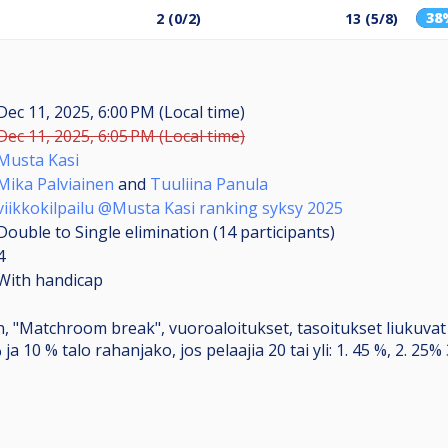
38
2 (0/2)
13 (5/8)
Dec 11, 2025, 6:00 PM (Local time)
Dec 11, 2025, 6:05 PM (Local time)
Musta Kasi
Mika Palviainen
and
Tuuliina Panula
viikkokilpailu @Musta Kasi ranking syksy 2025
Double to Single elimination (14
participants
)
4
With handicap
, "Matchroom break", vuoroaloitukset, tasoitukset liukuvat -
 % ja 10 % talo rahanjako, jos pelaajia 20 tai yli: 1. 45 %, 2. 25%