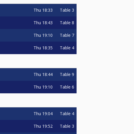
Thu
18:33
Table 3
Thu
18:43
Table 8
Thu
19:10
Table 7
Thu
18:35
Table 4
Thu
18:44
Table 9
Thu
19:10
Table 6
Thu
19:04
Table 4
Thu
19:52
Table 3