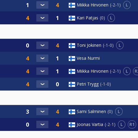
L
Miikka Hirvonen
-2-1
L
Kari Patjas
0
L
Toni Jokinen
-1-0
Vesa Nurmi
L
R
Miikka Hirvonen
-2-1
Petri Trygg
-1-0
L
Sami Salminen
0
L
R1
Joonas Vartia
-2-1