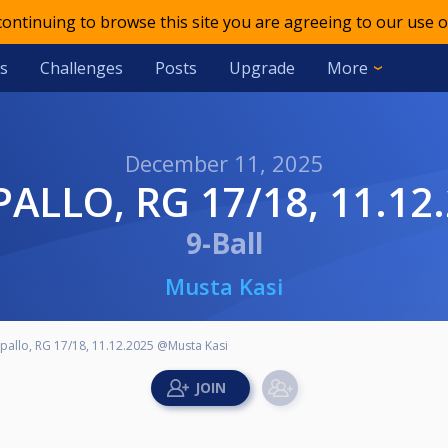
 continuing to browse this site you are agreeing to our use o
s
Challenges
Posts
Upgrade
More
December 11, 2025
-PALLO, RG 17/18, 11.1
9-Ball
Musta Kasi
9-pallo, RG 17/18, 11.12.2025 @Musta Kasi