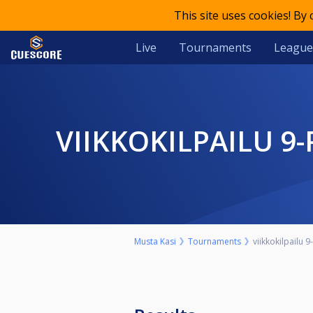
This site uses cookies! By
Live
Tournaments
League
VIIKKOKILPAILU 9
Musta Kasi
Tournaments
viikkokilpailu 