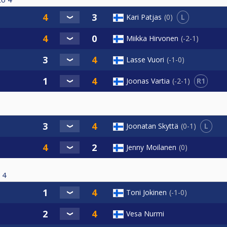
L
Kari Patjas
0
Miikka Hirvonen
-2-1
Lasse Vuori
-1-0
R1
Joonas Vartia
-2-1
L
Joonatan Skyttä
0-1
Jenny Moilanen
0
4
Toni Jokinen
-1-0
Vesa Nurmi