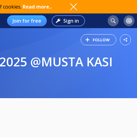
f cookies.
Read more..
Join for free
Sign in
FOLLOW
2.2025 @MUSTA KASI