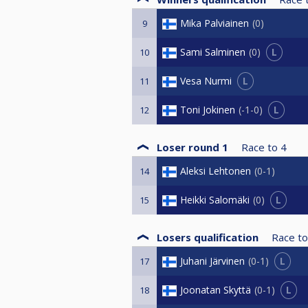
Mika Palviainen
0
9
L
Sami Salminen
0
10
L
Vesa Nurmi
11
L
Toni Jokinen
-1-0
12
Loser round 1
Race to
4
Aleksi Lehtonen
0-1
14
L
Heikki Salomäki
0
15
Losers qualification
Race to
L
Juhani Järvinen
0-1
17
L
Joonatan Skyttä
0-1
18