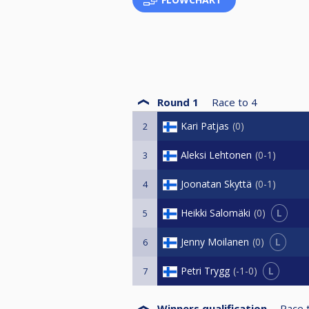
Round 1
Race to
4
Kari Patjas
0
2
Aleksi Lehtonen
0-1
3
Joonatan Skyttä
0-1
4
L
Heikki Salomäki
0
5
L
Jenny Moilanen
0
6
L
Petri Trygg
-1-0
7
Winners qualification
Race 