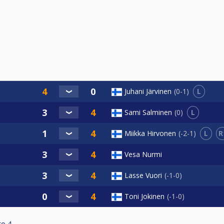
L
Juhani Järvinen
0-1
L
Sami Salminen
0
L
R
Miikka Hirvonen
-2-1
Vesa Nurmi
Lasse Vuori
-1-0
Toni Jokinen
-1-0
to
4