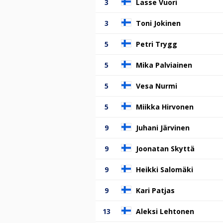
3
Lasse Vuori
3
Toni Jokinen
5
Petri Trygg
5
Mika Palviainen
5
Vesa Nurmi
5
Miikka Hirvonen
9
Juhani Järvinen
9
Joonatan Skyttä
9
Heikki Salomäki
9
Kari Patjas
13
Aleksi Lehtonen