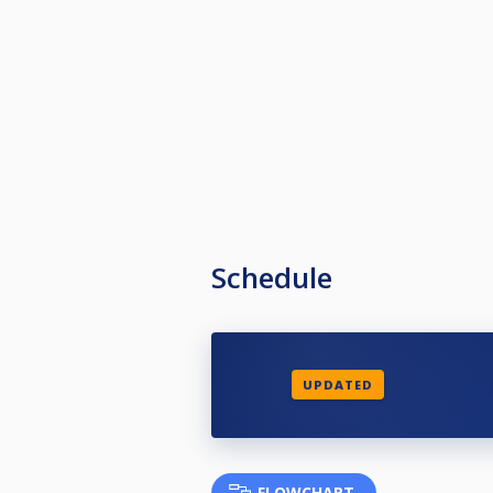
Schedule
UPDATED
FLOWCHART