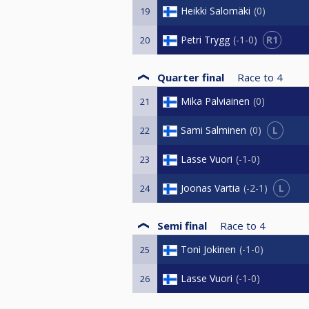
Heikki Salomäki
0
19
R1
Petri Trygg
-1-0
20
Quarter final
Race to
4
Mika Palviainen
0
21
L
Sami Salminen
0
22
Lasse Vuori
-1-0
23
L
Joonas Vartia
-2-1
24
Semi final
Race to
4
Toni Jokinen
-1-0
25
Lasse Vuori
-1-0
26