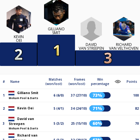
GILLIANO
SMIT
KEVIN
OEI
DAVID
RICHARD
VAN STREEPEN
VAN VELTHOVEN
Matches
Frames
Win
#
Name
Points
(won/lost)
(won/lost)
percentage
Gilliano Smit
73%
1
6 (6/0)
37 (27/10)
100
Mokum Pool & Darts
71%
Kevin Oei
2
5 (4/1)
34 (24/10)
82
David van
60%
3
5 (3/2)
25 (15/10)
70
Streepen
Mokum Pool & Darts
Richard van
63%