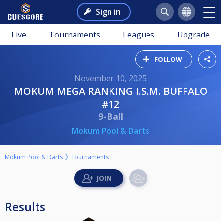
Sign in
Live
Tournaments
Leagues
Upgrade
FOLLOW
November 10, 2025
MOKUM MEGA RANKING I.S.M. BUFFALO
#12
9-Ball
Mokum Pool & Darts
Mokum Pool & Darts
Tournaments
Results