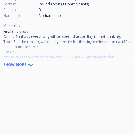
Format
Round robin (11
participants
)
Race to
3
Handicap
No handicap
More info
Final day update:
On the final day everybody will be seeded according to their ranking.
Top 16 of the ranking will qualify directly for the single elimination (last32 is
a minimum race to 7)
Check
https://cuescore.com/schema/?s=481632&p=8&Send=Verzenden
for a preview
SHOW MORE
🏆 Mokum MEGA Ranking i.s.m. hoofdsponsor Buffalo
📅 Speelavonden
Elke maandag en woensdag vanaf 1 Okober
Start: 19:15 uur (loting en direct starten)
Binnenlopen tot 19:30, mits gemeld vóór 19:15 in de comments
Anders: uitsluiting van deelname