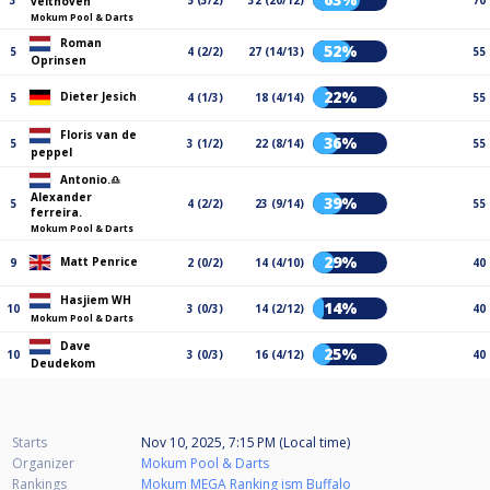
3
5 (3/2)
32 (20/12)
70
velthoven
Mokum Pool & Darts
Roman
52%
5
4 (2/2)
27 (14/13)
55
Oprinsen
22%
Dieter Jesich
5
4 (1/3)
18 (4/14)
55
Floris van de
36%
5
3 (1/2)
22 (8/14)
55
peppel
Antonio.♎️
Alexander
39%
5
4 (2/2)
23 (9/14)
55
ferreira.
Mokum Pool & Darts
29%
Matt Penrice
9
2 (0/2)
14 (4/10)
40
Hasjiem WH
14%
10
3 (0/3)
14 (2/12)
40
Mokum Pool & Darts
Dave
25%
10
3 (0/3)
16 (4/12)
40
Deudekom
Starts
Nov 10, 2025, 7:15 PM (Local time)
Organizer
Mokum Pool & Darts
Rankings
Mokum MEGA Ranking ism Buffalo