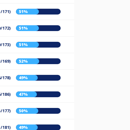
1/171)
51%
0/172)
51%
9/173)
51%
3/169)
52%
4/178)
49%
6/186)
47%
5/177)
50%
1/181)
49%