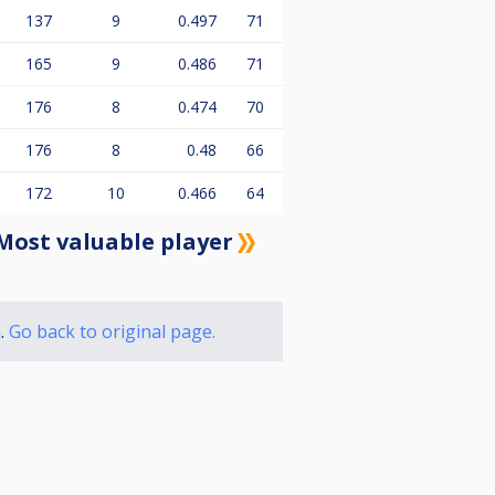
137
9
0.497
71
165
9
0.486
71
176
8
0.474
70
176
8
0.48
66
172
10
0.466
64
Most valuable player
n.
Go back to original page.