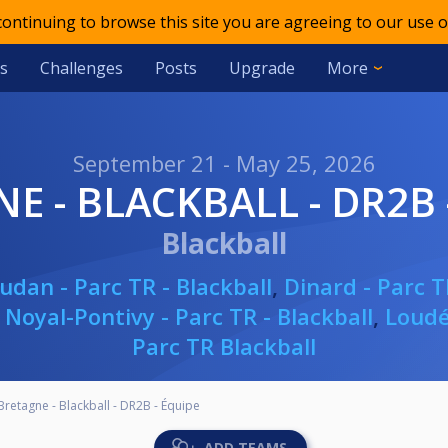
 continuing to browse this site you are agreeing to our use o
s
Challenges
Posts
Upgrade
More
September 21 - May 25, 2026
NE - BLACKBALL - DR2B 
Blackball
udan - Parc TR - Blackball
,
Dinard - Parc T
,
Noyal-Pontivy - Parc TR - Blackball
,
Loudé
Parc TR Blackball
Bretagne - Blackball - DR2B - Équipe
ADD TEAMS