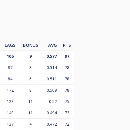
LAGS
BONUS
AVG
PTS
106
9
0.577
97
87
8
0.514
78
84
6
0.511
78
172
8
0.509
78
123
11
0.52
75
149
11
0.494
73
137
4
0.472
72