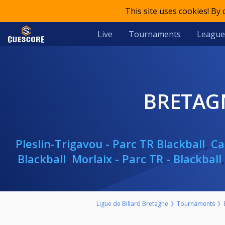
This site uses cookies! By
Live
Tournaments
League
BRETAG
Pleslin-Trigavou - Parc TR Blackball
,
Ca
Blackball
,
Morlaix - Parc TR - Blackball
Ligue de Billard Bretagne
Tournaments