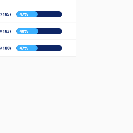
7/185)
47%
9/183)
48%
4/188)
47%