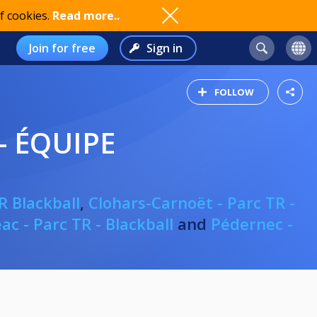
f cookies.
Read more..
Join for free
Sign in
FOLLOW
- ÉQUIPE
R Blackball
,
Clohars-Carnoët - Parc TR -
ac - Parc TR - Blackball
and
Pédernec -