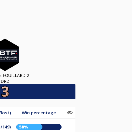
 FOUILLARD 2
DR2
lost)
Win percentage
3/149)
58%