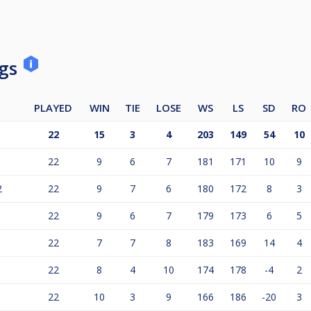
ngs
PLAYED
WIN
TIE
LOSE
WS
LS
SD
RO
22
15
3
4
203
149
54
10
22
9
6
7
181
171
10
9
2
22
9
7
6
180
172
8
3
22
9
6
7
179
173
6
5
22
7
7
8
183
169
14
4
22
8
4
10
174
178
-4
2
22
10
3
9
166
186
-20
3