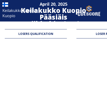
April 20, 2025
Keilakukko Kuopio
Keilakukko Kuopio
Pääsiäis
Kuopio
viikkokisa(20€)
9-Ball
LOSERS QUALIFICATION
LOSER 