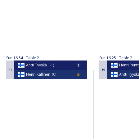
Sun
16:54
Table 2
Sun
16:25
Table 2
Antti Tyyskä
-1
Henri Pentt
21
19
Henri Kallinen
0
Antti Tyysk