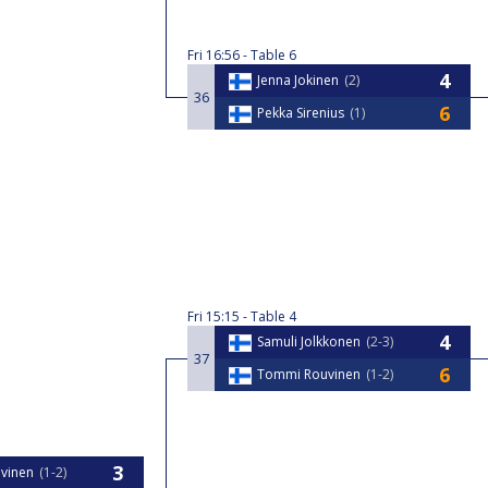
Fri
16:56
Table 6
Jenna Jokinen
2
36
Pekka Sirenius
1
Fri
15:15
Table 4
Samuli Jolkkonen
2-3
37
Tommi Rouvinen
1-2
vinen
1-2