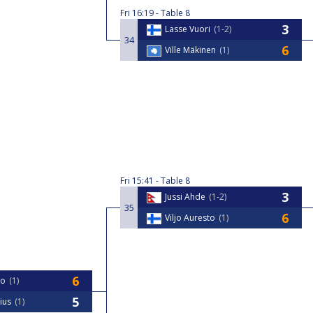
Fri
16:19
Table 8
Lasse Vuori
1-2
34
Ville Mäkinen
1
Fri
15:41
Table 8
Jussi Ahde
1-2
35
Viljo Auresto
1
to
1
ius
1