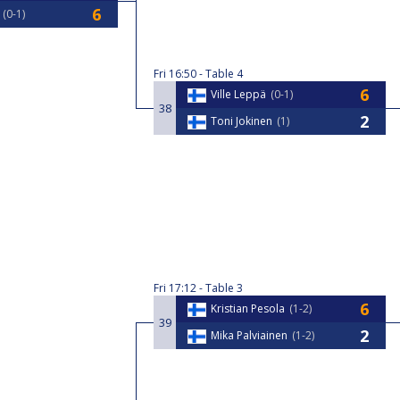
0-1
Fri
16:50
Table 4
Ville Leppä
0-1
38
Toni Jokinen
1
Fri
17:12
Table 3
Kristian Pesola
1-2
39
Mika Palviainen
1-2