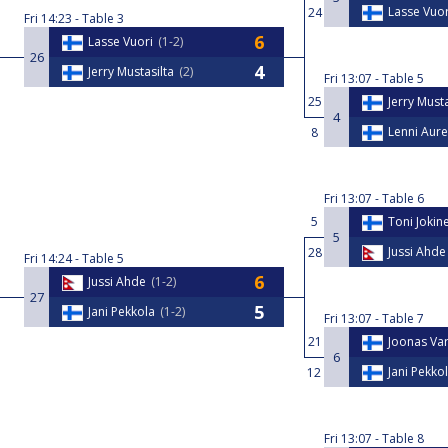
Lasse Vuor
24
Fri
14:23
Table 3
Lasse Vuori
1-2
26
Jerry Mustasilta
2
Fri
13:07
Table 5
25
Jerry Musta
4
Lenni Aure
8
Fri
13:07
Table 6
5
Toni Jokin
5
Jussi Ahde
28
Fri
14:24
Table 5
Jussi Ahde
1-2
27
Jani Pekkola
1-2
Fri
13:07
Table 7
21
Joonas Var
6
Jani Pekko
12
Fri
13:07
Table 8