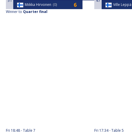
51
47
Miikka Hirvonen
0
Ville Leppä
Winner to
Quarter final
Fri
18:48
Table 7
Fri
17:34
Table 5