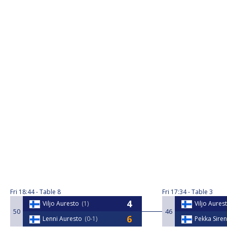
Fri
18:44
Table 8
Fri
17:34
Table 3
Viljo Auresto
1
Viljo Aures
50
46
Lenni Auresto
0-1
Pekka Siren