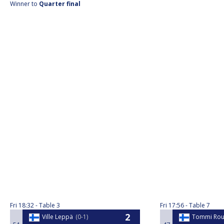
Winner to
Quarter final
Fri
18:32
Table 3
Fri
17:56
Table 7
Ville Leppä
0-1
Tommi Rou