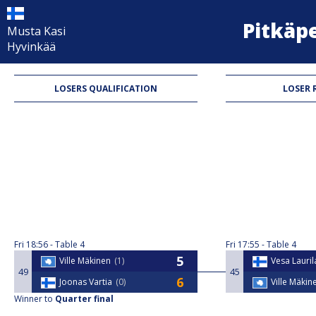
pitkäp
Musta Kasi
Hyvinkää
LOSERS QUALIFICATION
LOSER 
Fri
18:56
Table 4
Fri
17:55
Table 4
Ville Mäkinen
1
Vesa Lauril
49
45
Joonas Vartia
0
Ville Mäkin
Winner to
Quarter final