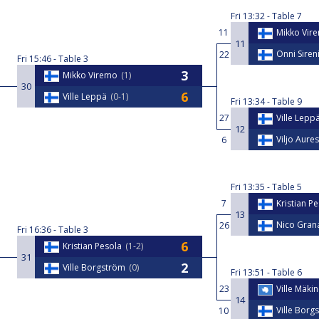
Fri
13:32
Table 7
11
Mikko Vir
11
Onni Siren
22
Fri
15:46
Table 3
Mikko Viremo
1
30
Ville Leppä
0-1
Fri
13:34
Table 9
27
Ville Lepp
12
Viljo Aure
6
Fri
13:35
Table 5
7
Kristian P
13
Nico Gran
26
Fri
16:36
Table 3
Kristian Pesola
1-2
31
Ville Borgström
0
Fri
13:51
Table 6
23
Ville Mäki
14
Ville Borg
10