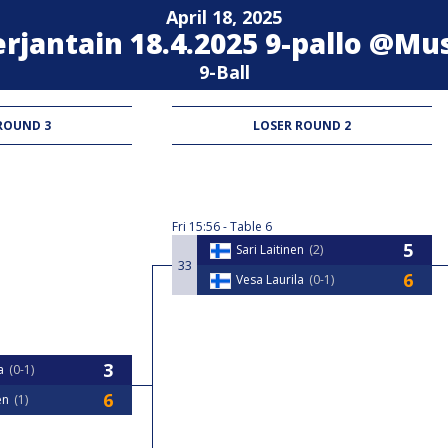
April 18, 2025
erjantain 18.4.2025 9-pallo @Mu
9-Ball
ROUND 3
LOSER ROUND 2
Fri
15:56
Table 6
Sari Laitinen
2
33
Vesa Laurila
0-1
a
0-1
en
1