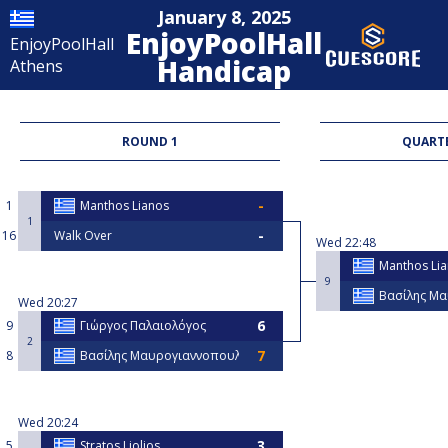
January 8, 2025
EnjoyPoolHall
EnjoyPoolHall
Handicap
Athens
9-Ball
ROUND 1
QUARTE
1
Manthos Lianos
1
16
Walk Over
Wed
22:48
Manthos Li
9
Βασίλης Μ
Wed
20:27
9
Γιώργος Παλαιολόγος
2
8
Βασίλης Μαυρογιαννοπουλος
Wed
20:24
5
Stratos Liolios