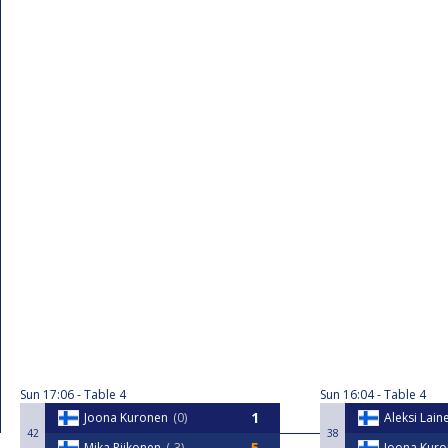
Sun
17:06
Table 4
Sun
16:04
Table 4
Joona Kuronen
0
Aleksi Lain
42
38
Mika Riikonen
-3
Joona Kur