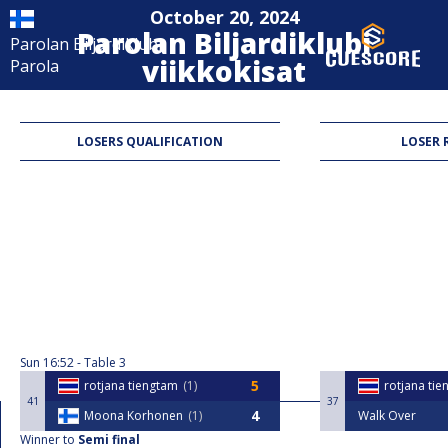
October 20, 2024
Parolan Biljardiklubi
Parolan Biljardiklubi
viikkokisat
Parola
9-Ball
LOSERS QUALIFICATION
LOSER 
Sun
16:52
Table 3
rotjana tiengtam
1
rotjana ti
41
37
Moona Korhonen
1
Walk Over
Winner to
Semi final