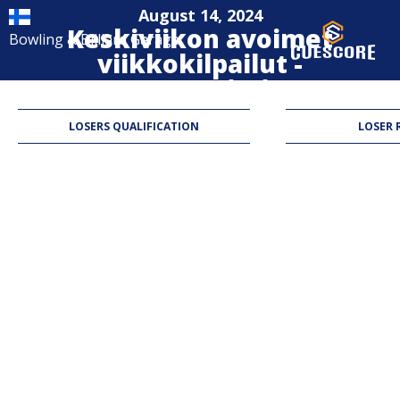
August 14, 2024
Keskiviikon avoimet
Bowling & Billiard Garage
viikkokilpailut -
Kerava (23)
10-Ball
LOSERS QUALIFICATION
LOSER 