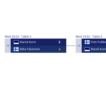
Wed
20:23
Table 3
Wed
19:32
Table 3
Marek Kurm
Petri Pulkk
13
12
Mika Pakarinen
Marek Kur